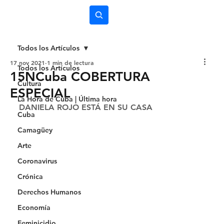
Subscríbete
Todos los Artículos
17 nov 2021
1 min de lectura
Todos los Artículos
15NCuba COBERTURA
Cultura
ESPECIAL
La Hora de Cuba | Última hora
DANIELA ROJO ESTÁ EN SU CASA 
Cuba
Camagüey
Arte
Coronavirus
Crónica
Derechos Humanos
Economía
Feminicidio