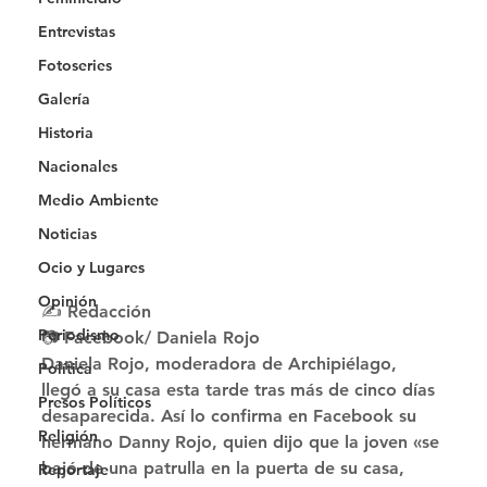
Entrevistas
Fotoseries
Galería
Historia
Nacionales
Medio Ambiente
Noticias
Ocio y Lugares
Opinión
✍ Redacción
Periodismo
📷 Facebook/ Daniela Rojo 
Daniela Rojo, moderadora de Archipiélago, 
Política
llegó a su casa esta tarde tras más de cinco días 
Presos Políticos
desaparecida. Así lo confirma en Facebook su 
Religión
hermano Danny Rojo, quien dijo que la joven «se 
bajó de una patrulla en la puerta de su casa, 
Reportaje