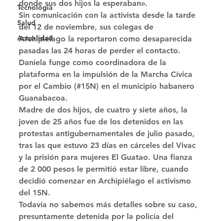
donde sus dos hijos la esperaban». 
Tecnología
Sin comunicación con la activista desde la tarde 
Salud
del 12 de noviembre, sus colegas de 
Actualidad
Archipiélago la reportaron como desaparecida 
pasadas las 24 horas de perder el contacto. 
Daniela funge como coordinadora de la 
plataforma en la impulsión de la Marcha Cívica 
por el Cambio (#15N) en el municipio habanero 
Guanabacoa. 
Madre de dos hijos, de cuatro y siete años, la 
joven de 25 años fue de los detenidos en las 
protestas antigubernamentales de julio pasado, 
tras las que estuvo 23 días en cárceles del Vivac 
y la prisión para mujeres El Guatao. Una fianza 
de 2 000 pesos le permitió estar libre, cuando 
decidió comenzar en Archipiélago el activismo 
del 15N. 
Todavía no sabemos más detalles sobre su caso, 
presuntamente detenida por la policía del 