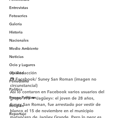
Entrevistas
Fotoseries
Galería
Historia
Nacionales
Medio Ambiente
Noticias
Ocio y Lugares
✍ Redacción
Opinión
📷 Facebook/ Suney San Roman (imagen no 
Periodismo
circunstancial) 
Política
Así lo contaron en Facebook varios usuarios del 
Presos Políticos
grupo «Yo ❤ Jagüey»: el joven de 28 años, 
Suney San Roman, fue arrestado por vestir de 
Religión
blanco el 15 de noviembre en el municipio 
Reportaje
matancero de Jagüey Grande. Pero lo peor es 