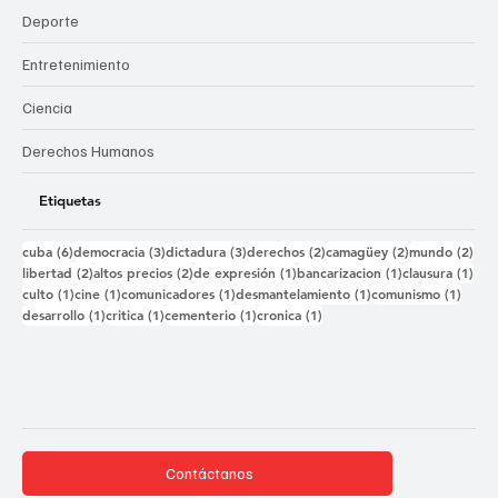
Deporte
Entretenimiento
Ciencia
Derechos Humanos
Etiquetas
6 entradas
3 entradas
3 entradas
2 entradas
2 entradas
2 e
cuba
(6)
democracia
(3)
dictadura
(3)
derechos
(2)
camagüey
(2)
mundo
(2)
2 entradas
2 entradas
1 entrada
1 entrada
1 e
libertad
(2)
altos precios
(2)
de expresión
(1)
bancarizacion
(1)
clausura
(1)
1 entrada
1 entrada
1 entrada
1 entrada
1 ent
culto
(1)
cine
(1)
comunicadores
(1)
desmantelamiento
(1)
comunismo
(1)
1 entrada
1 entrada
1 entrada
1 entrada
desarrollo
(1)
critica
(1)
cementerio
(1)
cronica
(1)
Contáctanos