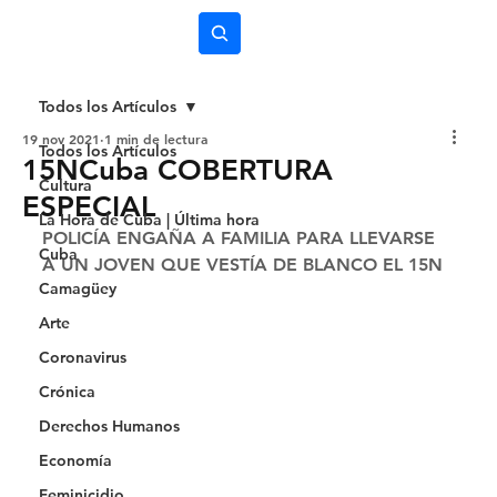
Subscríbete
Todos los Artículos
19 nov 2021
1 min de lectura
Todos los Artículos
15NCuba COBERTURA
Cultura
ESPECIAL
La Hora de Cuba | Última hora
POLICÍA ENGAÑA A FAMILIA PARA LLEVARSE 
Cuba
A UN JOVEN QUE VESTÍA DE BLANCO EL 15N 
Camagüey
Arte
Coronavirus
Crónica
Derechos Humanos
Economía
Feminicidio