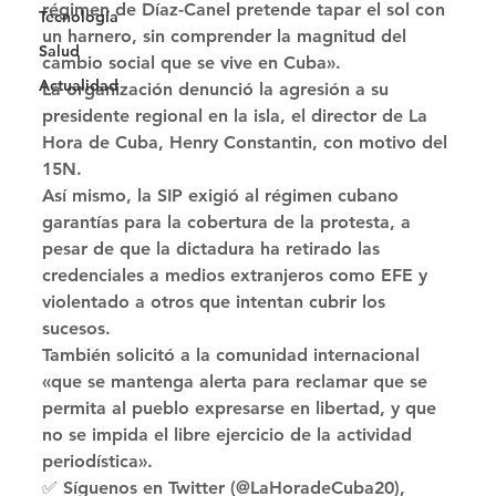
régimen de Díaz-Canel pretende tapar el sol con 
Tecnología
un harnero, sin comprender la magnitud del 
Salud
cambio social que se vive en Cuba». 
Actualidad
La organización denunció la agresión a su 
presidente regional en la isla, el director de La 
Hora de Cuba, Henry Constantin, con motivo del 
15N. 
Así mismo, la SIP exigió al régimen cubano 
garantías para la cobertura de la protesta, a 
pesar de que la dictadura ha retirado las 
credenciales a medios extranjeros como EFE y 
violentado a otros que intentan cubrir los 
sucesos. 
También solicitó a la comunidad internacional 
«que se mantenga alerta para reclamar que se 
permita al pueblo expresarse en libertad, y que 
no se impida el libre ejercicio de la actividad 
periodística». 
✅ Síguenos en Twitter (@LaHoradeCuba20), 