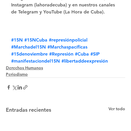
Instagram (lahoradecuba) y en nuestros canales 
de Telegram y YouTube (La Hora de Cuba).
#15N
#15NCuba
#represiónpolicial
#Marchadel15N
#Marchaspacíficas
#15denoviembre
#Represión
#Cuba
#SIP
#manifestaciondel15N
#libertaddeexpresión
Derechos Humanos
Periodismo
Ver todo
Entradas recientes