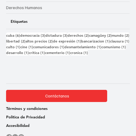
Derechos Humanos
Etiquetas
6 entradas
3 entradas
3 entradas
2 entradas
2 entradas
2 e
cuba
(6)
democracia
(3)
dictadura
(3)
derechos
(2)
camagüey
(2)
mundo
(2)
2 entradas
2 entradas
1 entrada
1 entrada
1 e
libertad
(2)
altos precios
(2)
de expresión
(1)
bancarizacion
(1)
clausura
(1)
1 entrada
1 entrada
1 entrada
1 entrada
1 ent
culto
(1)
cine
(1)
comunicadores
(1)
desmantelamiento
(1)
comunismo
(1)
1 entrada
1 entrada
1 entrada
1 entrada
desarrollo
(1)
critica
(1)
cementerio
(1)
cronica
(1)
Contáctanos
Términos y condiciones
Política de Privacidad
Accesibilidad