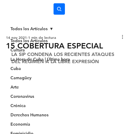
Subscríbete
Todos los Artículos
14 nov 2021
1 min de lectura
Todos los Artículos
15 COBERTURA ESPECIAL
Cultura
LA SIP CONDENA LOS RECIENTES ATAQUES 
La Hora de Cuba | Última hora
DEL RÉGIMEN A LA LIBRE EXPRESIÓN 
Cuba
Camagüey
Arte
Coronavirus
Crónica
Derechos Humanos
Economía
Feminicidio