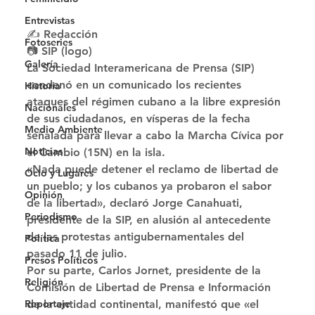
Entrevistas
✍ Redacción
Fotoseries
📷 SIP (logo) 
Galería
La Sociedad Interamericana de Prensa (SIP) 
condenó en un comunicado los recientes 
Historia
ataques del régimen cubano a la libre expresión 
Nacionales
de sus ciudadanos, en vísperas de la fecha 
Medio Ambiente
señalada para llevar a cabo la Marcha Cívica por 
Noticias
el Cambio (15N) en la isla. 
«Nada puede detener el reclamo de libertad de 
Ocio y Lugares
un pueblo; y los cubanos ya probaron el sabor 
Opinión
de la libertad», declaró Jorge Canahuati, 
Periodismo
presidente de la SIP, en alusión al antecedente 
de las protestas antigubernamentales del 
Política
pasado 11 de julio. 
Presos Políticos
Por su parte, Carlos Jornet, presidente de la 
Religión
Comisión de Libertad de Prensa e Información 
de la entidad continental, manifestó que «el 
Reportaje