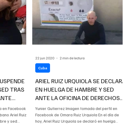
22 jun 2020
2 min de lectura
Cuba
 SUSPENDE
ARIEL RUIZ URQUIOLA SE DECLARA
SED TRAS
EN HUELGA DE HAMBRE Y SED
ANTE
ANTE LA OFICINA DE DERECHOS
S
HUMANOS DE LA O
a en Facebook
Yunier Gutierrez Imagen tomada del perfil en
bano Ariel Ruiz
Facebook de Omara Ruiz Urquiola En el día de
bre y sed...
hoy, Ariel Ruiz Urquiola se declaró en huelga...