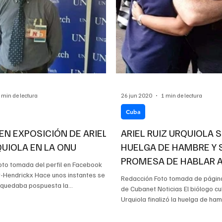
 min de lectura
26 jun 2020
1 min de lectura
Cuba
N EXPOSICIÓN DE ARIEL
ARIEL RUIZ URQUIOLA
QUIOLA EN LA ONU
HUELGA DE HAMBRE Y 
PROMESA DE HABLAR 
oto tomada del perfil en Facebook
CONSEJO DE DERECHO
r-Hendrickx Hace unos instantes se
Redacción Foto tomada de págin
 quedaba pospuesta la
de Cubanet Noticias El biólogo cu
..
Urquiola finalizó la huelga de ham