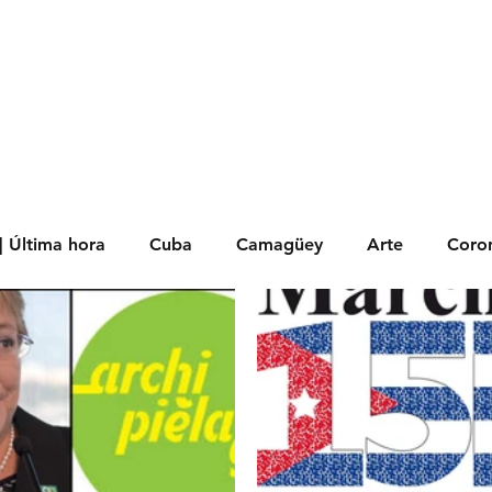
s
Política
Negocios
Tecnología
Salud
Deporte
Entrete
| Última hora
Cuba
Camagüey
Arte
Coron
Fotoseries
Galería
Historia
Nacionales
Me
 Políticos
Religión
Reportaje
Tecnología