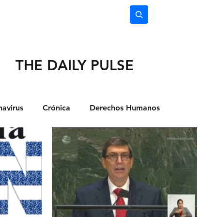
nimiento
Ciencia
Subscríbete
THE DAILY PULSE
avirus
Crónica
Derechos Humanos
dio Ambiente
Noticias
Ocio y Lugares
Salud
Actualidad