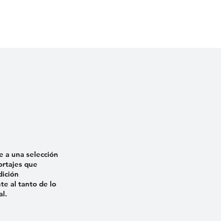
e a una selección
ortajes que
dición
e al tanto de lo
al.