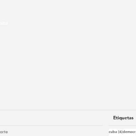
 Cuba
Etiquetas
6 entra
orte
cuba
(6)
democr