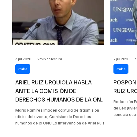
3 jul 2020
3 min de lectura
2 jul 2020
1
Cuba
Cuba
ARIEL RUIZ URQUIOLA HABLA
POSPONE
ANTE LA COMISIÓN DE
RUIZ UR
DERECHOS HUMANOS DE LA ONU,
Redacción F
A PESAR DE SER INTERRUMPID
de Léo Juvie
Mario Ramírez Imagen captura de trasmisión
conoció que
oficial del evento, Comisión de Derechos
intervención.
humanos de la ONU La intervención de Ariel Ruiz...