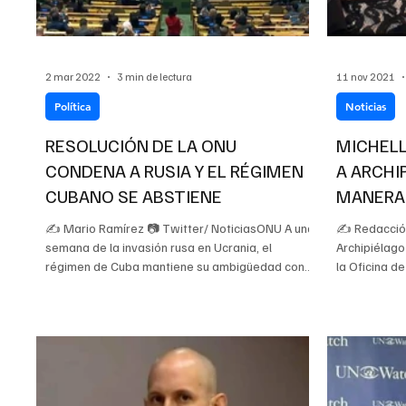
2 mar 2022
3 min de lectura
11 nov 2021
Política
Noticias
RESOLUCIÓN DE LA ONU
MICHEL
CONDENA A RUSIA Y EL RÉGIMEN
A ARCHI
CUBANO SE ABSTIENE
MANERA
✍ Mario Ramírez 📷 Twitter/ NoticiasONU A una
✍ Redacción
semana de la invasión rusa en Ucrania, el
Archipiélago
régimen de Cuba mantiene su ambigüedad con...
la Oficina d
Derechos...