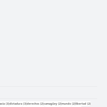
das
3 entradas
3 entradas
2 entradas
2 entradas
2 entradas
2 entradas
acia
(3)
dictadura
(3)
derechos
(2)
camagüey
(2)
mundo
(2)
libertad
(2)