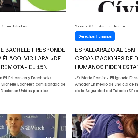
1 min de lectura
22 oct 2021
4 min de lectura
Derechos Humanos
LE BACHELET RESPONDE
ESPALDARAZO AL 15N:
PIÉLAGO: VIGILARÁ «DE
ORGANIZACIONES DE 
 REMOTA» EL 15N
HUMANOS PIDEN ESTA
A LA RESPUESTA DEL R
 📷 Britannica y Facebook/
✍ Mario Ramírez 📷 Ignacio Fer
 Michelle Bachelet, comisionada de
Amador En medio de una ola de i
e Naciones Unidas para los
de la Seguridad del Estado (SE) c