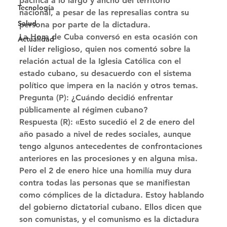
pacífica a lo largo y ancho del territorio 
Tecnología
nacional, a pesar de las represalias contra su 
Salud
persona por parte de la dictadura. 
La Hora de Cuba conversó en esta ocasión con 
Actualidad
el líder religioso, quien nos comentó sobre la 
relación actual de la Iglesia Católica con el 
estado cubano, su desacuerdo con el sistema 
político que impera en la nación y otros temas. 
Pregunta (P): ¿Cuándo decidió enfrentar 
públicamente al régimen cubano? 
Respuesta (R): «Esto sucedió el 2 de enero del 
año pasado a nivel de redes sociales, aunque 
tengo algunos antecedentes de confrontaciones 
anteriores en las procesiones y en alguna misa. 
Pero el 2 de enero hice una homilía muy dura 
contra todas las personas que se manifiestan 
como cómplices de la dictadura. Estoy hablando 
del gobierno dictatorial cubano. Ellos dicen que 
son comunistas, y el comunismo es la dictadura 