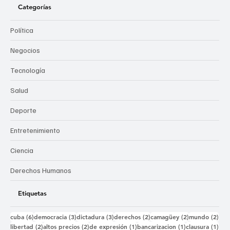
Categorías
Política
Negocios
Tecnología
Salud
Deporte
Entretenimiento
Ciencia
Derechos Humanos
Etiquetas
6 entradas
3 entradas
3 entradas
2 entradas
2 entradas
2 e
cuba
(6)
democracia
(3)
dictadura
(3)
derechos
(2)
camagüey
(2)
mundo
(2)
2 entradas
2 entradas
1 entrada
1 entrada
1 e
libertad
(2)
altos precios
(2)
de expresión
(1)
bancarizacion
(1)
clausura
(1)