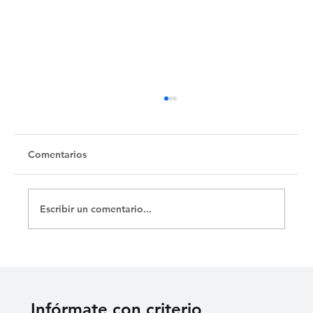
Comentarios
Escribir un comentario...
La Merced y sus catacumbas
Infórmate con criterio