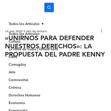
Subscríbete
Todos los Artículos
14 mar 2022
3 min de lectura
Todos los Artículos
«UNIRNOS PARA DEFENDER
Cultura
NUESTROS DERECHOS»: LA
La Hora de Cuba | Última hora
PROPUESTA DEL PADRE KENNY
Cuba
Camagüey
Arte
Coronavirus
Crónica
Derechos Humanos
Economía
Feminicidio