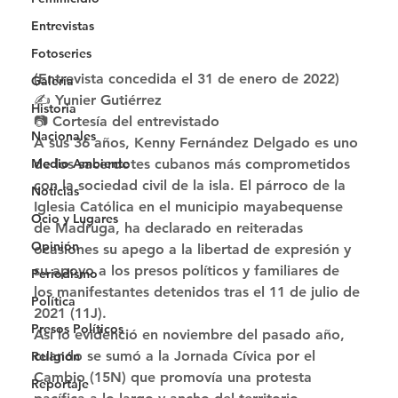
Entrevistas
Fotoseries
(Entrevista concedida el 31 de enero de 2022) 
Galería
✍ Yunier Gutiérrez
Historia
📷 Cortesía del entrevistado 
Nacionales
A sus 36 años, Kenny Fernández Delgado es uno 
de los sacerdotes cubanos más comprometidos 
Medio Ambiente
con la sociedad civil de la isla. El párroco de la 
Noticias
Iglesia Católica en el municipio mayabequense 
Ocio y Lugares
de Madruga, ha declarado en reiteradas 
Opinión
ocasiones su apego a la libertad de expresión y 
su apoyo a los presos políticos y familiares de 
Periodismo
los manifestantes detenidos tras el 11 de julio de 
Política
2021 (11J). 
Presos Políticos
Así lo evidenció en noviembre del pasado año, 
cuando se sumó a la Jornada Cívica por el 
Religión
Cambio (15N) que promovía una protesta 
Reportaje