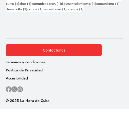
1 entrada
1 entrada
1 entrada
1 entrada
1 ent
culto
(1)
cine
(1)
comunicadores
(1)
desmantelamiento
(1)
comunismo
(1)
1 entrada
1 entrada
1 entrada
1 entrada
desarrollo
(1)
critica
(1)
cementerio
(1)
cronica
(1)
Contáctanos
Términos y condiciones
Política de Privacidad
Accesibilidad
© 2025 La Hora de Cuba