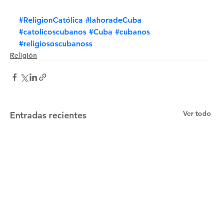
#ReligionCatólica
#lahoradeCuba
#catolicoscubanos
#Cuba
#cubanos
#religiososcubanoss
Religión
Ver todo
Entradas recientes