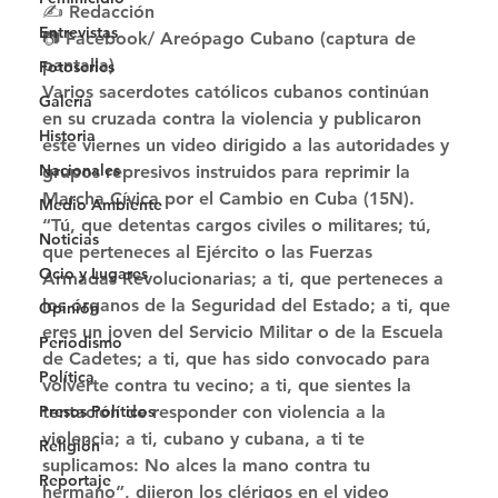
✍ Redacción
Entrevistas
📷 Facebook/ Areópago Cubano (captura de 
pantalla) 
Fotoseries
Varios sacerdotes católicos cubanos continúan 
Galería
en su cruzada contra la violencia y publicaron 
Historia
este viernes un video dirigido a las autoridades y 
Nacionales
grupos represivos instruidos para reprimir la 
Marcha Cívica por el Cambio en Cuba (15N). 
Medio Ambiente
“Tú, que detentas cargos civiles o militares; tú, 
Noticias
que perteneces al Ejército o las Fuerzas 
Ocio y Lugares
Armadas Revolucionarias; a ti, que perteneces a 
los órganos de la Seguridad del Estado; a ti, que 
Opinión
eres un joven del Servicio Militar o de la Escuela 
Periodismo
de Cadetes; a ti, que has sido convocado para 
Política
volverte contra tu vecino; a ti, que sientes la 
tentación de responder con violencia a la 
Presos Políticos
violencia; a ti, cubano y cubana, a ti te 
Religión
suplicamos: No alces la mano contra tu 
Reportaje
hermano”, dijeron los clérigos en el video 