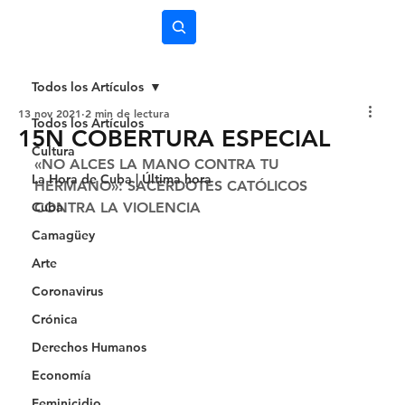
Subscríbete
Todos los Artículos
13 nov 2021
2 min de lectura
Todos los Artículos
15N COBERTURA ESPECIAL
Cultura
«NO ALCES LA MANO CONTRA TU 
La Hora de Cuba | Última hora
HERMANO»: SACERDOTES CATÓLICOS 
Cuba
CONTRA LA VIOLENCIA 
Camagüey
Arte
Coronavirus
Crónica
Derechos Humanos
Economía
Feminicidio