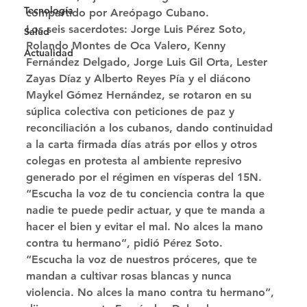
Tecnología
compartido por Areópago Cubano. 
Los seis sacerdotes: Jorge Luis Pérez Soto, 
Salud
Rolando Montes de Oca Valero, Kenny 
Actualidad
Fernández Delgado, Jorge Luis Gil Orta, Lester 
Zayas Díaz y Alberto Reyes Pía y el diácono 
Maykel Gómez Hernández, se rotaron en su 
súplica colectiva con peticiones de paz y 
reconciliación a los cubanos, dando continuidad 
a la carta firmada días atrás por ellos y otros 
colegas en protesta al ambiente represivo 
generado por el régimen en vísperas del 15N. 
“Escucha la voz de tu conciencia contra la que 
nadie te puede pedir actuar, y que te manda a 
hacer el bien y evitar el mal. No alces la mano 
contra tu hermano”, pidió Pérez Soto. 
“Escucha la voz de nuestros próceres, que te 
mandan a cultivar rosas blancas y nunca 
violencia. No alces la mano contra tu hermano”, 