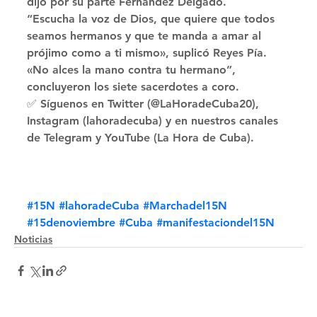
dijo por su parte Fernández Delgado. 
“Escucha la voz de Dios, que quiere que todos 
seamos hermanos y que te manda a amar al 
prójimo como a ti mismo», suplicó Reyes Pía. 
«No alces la mano contra tu hermano”, 
concluyeron los siete sacerdotes a coro. 
✅ Síguenos en Twitter (@LaHoradeCuba20), 
Instagram (lahoradecuba) y en nuestros canales 
de Telegram y YouTube (La Hora de Cuba).
#15N
#lahoradeCuba
#Marchadel15N
#15denoviembre
#Cuba
#manifestaciondel15N
Noticias