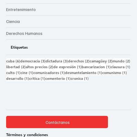
Entretenimiento
Ciencia
Derechos Humanos
Etiquetas
6 entradas
3 entradas
3 entradas
2 entradas
2 entradas
2 e
cuba
(6)
democracia
(3)
dictadura
(3)
derechos
(2)
camagüey
(2)
mundo
(2)
2 entradas
2 entradas
1 entrada
1 entrada
1 e
libertad
(2)
altos precios
(2)
de expresión
(1)
bancarizacion
(1)
clausura
(1)
1 entrada
1 entrada
1 entrada
1 entrada
1 ent
culto
(1)
cine
(1)
comunicadores
(1)
desmantelamiento
(1)
comunismo
(1)
1 entrada
1 entrada
1 entrada
1 entrada
desarrollo
(1)
critica
(1)
cementerio
(1)
cronica
(1)
Contáctanos
Términos y condiciones