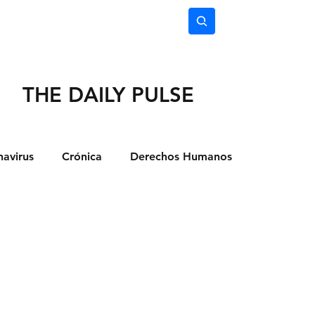
nimiento
Ciencia
Subscríbete
THE DAILY PULSE
avirus
Crónica
Derechos Humanos
dio Ambiente
Noticias
Ocio y Lugares
Salud
Actualidad