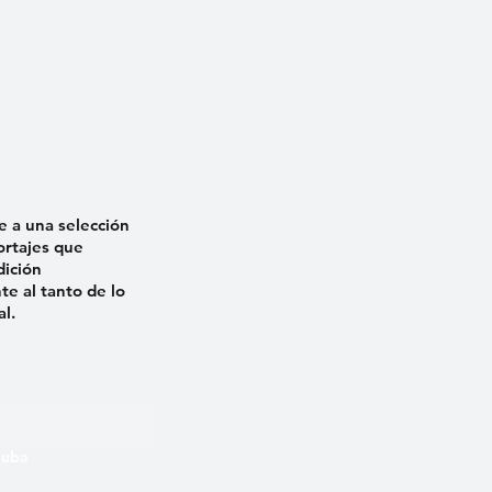
e a una selección
ortajes que
dición
e al tanto de lo
al.
 Cuba