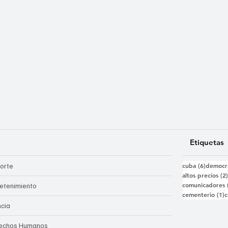
Etiquetas
6 entra
orte
cuba
(6)
democr
altos precios
(2
comunicadores
retenimiento
1
cementerio
(1)
c
ncia
echos Humanos