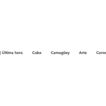
s
Política
Negocios
Tecnología
Salud
Deporte
Entrete
| Última hora
Cuba
Camagüey
Arte
Coron
Fotoseries
Galería
Historia
Nacionales
Me
 Políticos
Religión
Reportaje
Tecnología