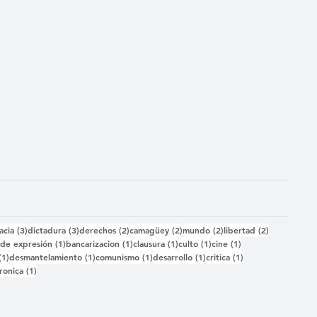
das
3 entradas
3 entradas
2 entradas
2 entradas
2 entradas
2 entradas
acia
(3)
dictadura
(3)
derechos
(2)
camagüey
(2)
mundo
(2)
libertad
(2)
2 entradas
1 entrada
1 entrada
1 entrada
1 entrada
1 entrada
)
de expresión
(1)
bancarizacion
(1)
clausura
(1)
culto
(1)
cine
(1)
1 entrada
1 entrada
1 entrada
1 entrada
1 entrada
(1)
desmantelamiento
(1)
comunismo
(1)
desarrollo
(1)
critica
(1)
 entrada
1 entrada
ronica
(1)