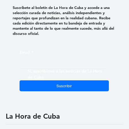
Infórmate con criterio
Suscríbete al boletín de La Hora de Cuba y accede a una
selección curada de noticias, análisis independientes y
reportajes que profundizan en la realidad cubana. Recibe
cada edición directamente en tu bandeja de entrada y
mantente al tanto de lo que realmente sucede, más allá del
discurso oficial.
Email
*
Sí, suscribirme a las noticias de La Hora 
de Cuba
Suscribir
La Hora de Cuba