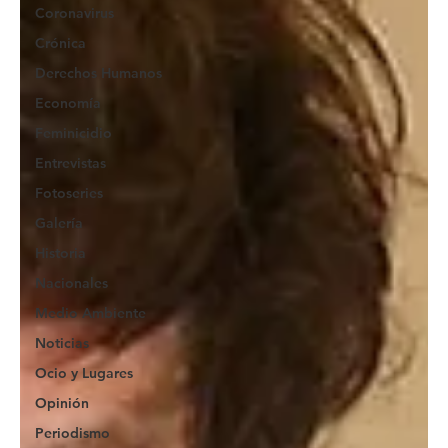
Coronavirus
Crónica
Derechos Humanos
Economía
Feminicidio
Entrevistas
Fotoseries
Galería
Historia
Nacionales
Medio Ambiente
Noticias
Ocio y Lugares
Opinión
Periodismo