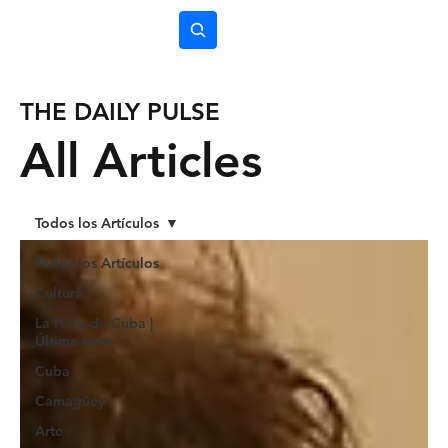
Subscríbete
THE DAILY PULSE
All Articles
Todos los Artículos
Todos los Artículos
Cultura
La Hora de Cuba |
Última hora
Cuba
Camagüey
Arte