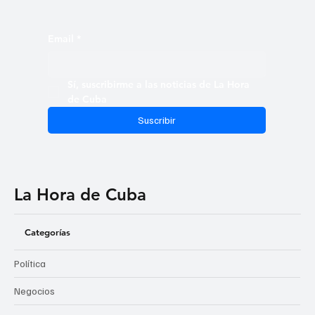
Suscríbete al boletín de La Hora de Cuba y accede a una
selección curada de noticias, análisis independientes y
reportajes que profundizan en la realidad cubana. Recibe
cada edición directamente en tu bandeja de entrada y
mantente al tanto de lo que realmente sucede, más allá del
discurso oficial.
Email
*
Sí, suscribirme a las noticias de La Hora 
de Cuba
Suscribir
La Hora de Cuba