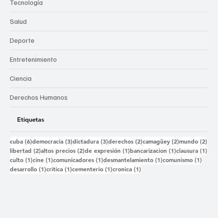
Categorías
Política
Negocios
Tecnología
Salud
Deporte
Entretenimiento
Ciencia
Derechos Humanos
Etiquetas
6 entradas
3 entradas
3 entradas
2 entradas
2 entradas
2 e
cuba
(6)
democracia
(3)
dictadura
(3)
derechos
(2)
camagüey
(2)
mundo
(2)
2 entradas
2 entradas
1 entrada
1 entrada
1 e
libertad
(2)
altos precios
(2)
de expresión
(1)
bancarizacion
(1)
clausura
(1)
1 entrada
1 entrada
1 entrada
1 entrada
1 ent