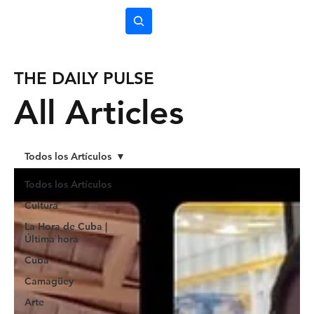
Subscríbete
THE DAILY PULSE
All Articles
Todos los Artículos
Todos los Artículos
Cultura
La Hora de Cuba |
Última hora
Cuba
Camagüey
Arte