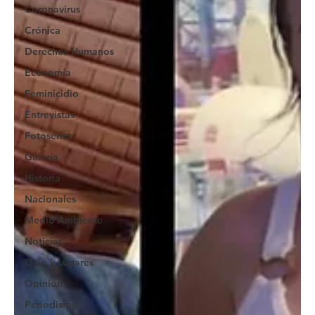
Coronavirus
Crónica
Derechos Humanos
Economía
Feminicidio
Entrevistas
Fotoseries
Galería
Historia
Nacionales
Medio Ambiente
Noticias
Ocio y Lugares
Opinión
Periodismo