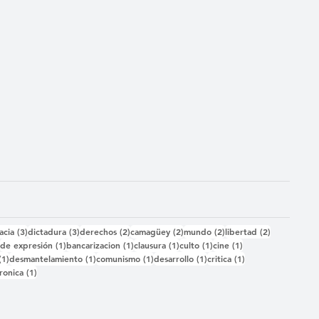
das
3 entradas
3 entradas
2 entradas
2 entradas
2 entradas
2 entradas
acia
(3)
dictadura
(3)
derechos
(2)
camagüey
(2)
mundo
(2)
libertad
(2)
2 entradas
1 entrada
1 entrada
1 entrada
1 entrada
1 entrada
)
de expresión
(1)
bancarizacion
(1)
clausura
(1)
culto
(1)
cine
(1)
1 entrada
1 entrada
1 entrada
1 entrada
1 entrada
(1)
desmantelamiento
(1)
comunismo
(1)
desarrollo
(1)
critica
(1)
 entrada
1 entrada
ronica
(1)