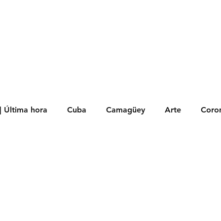
s
Política
Negocios
Tecnología
Salud
Deporte
Entrete
| Última hora
Cuba
Camagüey
Arte
Coron
Fotoseries
Galería
Historia
Nacionales
Me
 Políticos
Religión
Reportaje
Tecnología