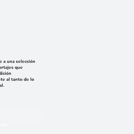
e a una selección
ortajes que
dición
e al tanto de lo
al.
 Cuba