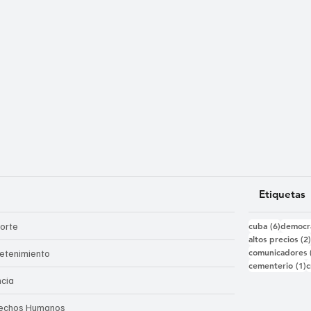
Etiquetas
6 entra
orte
cuba
(6)
democr
altos precios
(2
comunicadores
retenimiento
1
cementerio
(1)
c
ncia
echos Humanos