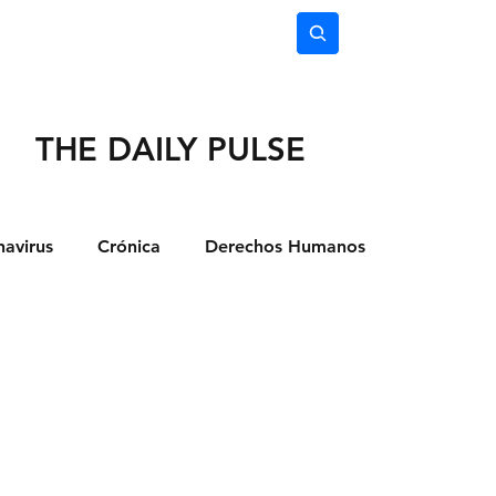
nimiento
Ciencia
Subscríbete
THE DAILY PULSE
avirus
Crónica
Derechos Humanos
dio Ambiente
Noticias
Ocio y Lugares
Salud
Actualidad