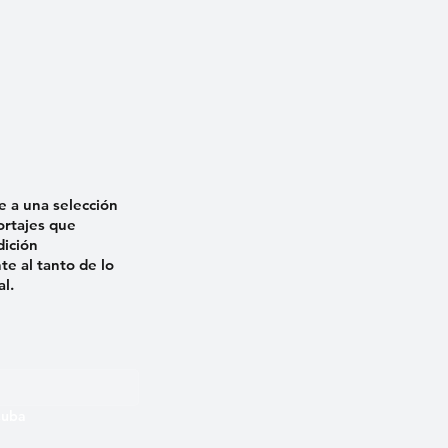
e a una selección
ortajes que
dición
e al tanto de lo
al.
 Cuba