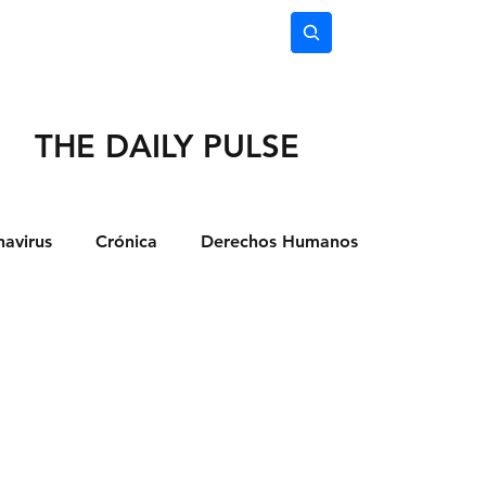
nimiento
Ciencia
Subscríbete
THE DAILY PULSE
avirus
Crónica
Derechos Humanos
dio Ambiente
Noticias
Ocio y Lugares
Salud
Actualidad