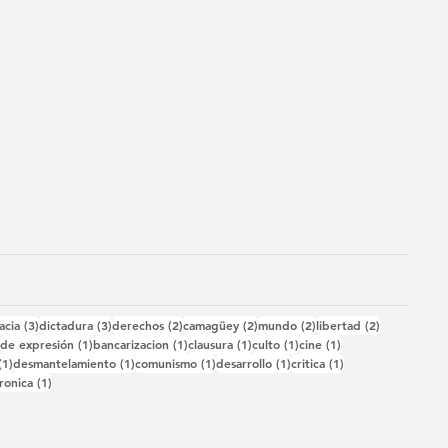
das
3 entradas
3 entradas
2 entradas
2 entradas
2 entradas
2 entradas
acia
(3)
dictadura
(3)
derechos
(2)
camagüey
(2)
mundo
(2)
libertad
(2)
2 entradas
1 entrada
1 entrada
1 entrada
1 entrada
1 entrada
)
de expresión
(1)
bancarizacion
(1)
clausura
(1)
culto
(1)
cine
(1)
1 entrada
1 entrada
1 entrada
1 entrada
1 entrada
(1)
desmantelamiento
(1)
comunismo
(1)
desarrollo
(1)
critica
(1)
 entrada
1 entrada
ronica
(1)