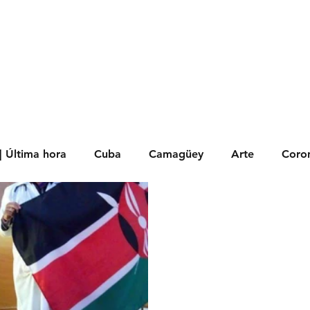
s
Política
Negocios
Tecnología
Salud
Deporte
Entrete
| Última hora
Cuba
Camagüey
Arte
Coron
Fotoseries
Galería
Historia
Nacionales
Me
 Políticos
Religión
Reportaje
Tecnología