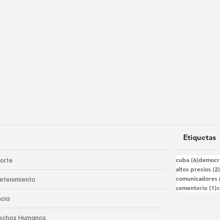
Etiquetas
6 entra
orte
cuba
(6)
democr
altos precios
(2
comunicadores
retenimiento
1
cementerio
(1)
c
ncia
echos Humanos