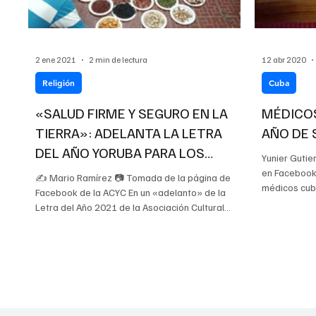
2 ene 2021
2 min de lectura
12 abr 2020
Religión
Cuba
«SALUD FIRME Y SEGURO EN LA
MÉDICO
TIERRA»: ADELANTA LA LETRA
AÑO DE 
DEL AÑO YORUBA PARA LOS
Yunier Gutie
CUBANOS
en Facebook
✍️ Mario Ramírez 📷 Tomada de la página de
médicos cuba
Facebook de la ACYC En un «adelanto» de la
Letra del Año 2021 de la Asociación Cultural
Yoruba...