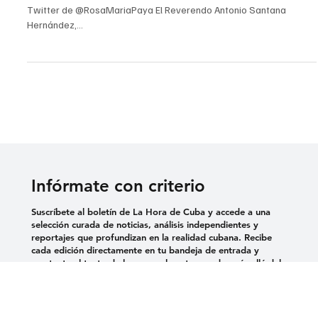
PRESIDENTE DEL CONSEJO DE IGLESIAS DE
CUBA DESCALIFICA LA AYUDA HUMANITARIA
PROVENIENTE DE ESTADOS U
✍🏻 Mario Ramírez 📷 www.consejodeiglesiasdecuba.org y perfil en
Twitter de @RosaMariaPaya El Reverendo Antonio Santana
Hernández,...
Infórmate con criterio
Suscríbete al boletín de La Hora de Cuba y accede a una