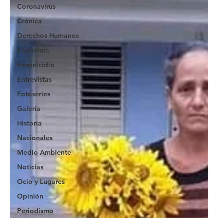
Coronavirus
Crónica
Derechos Humanos
Economía
Feminicidio
Entrevistas
Fotoseries
Galería
Historia
Nacionales
Medio Ambiente
Noticias
Ocio y Lugares
Opinión
Periodismo