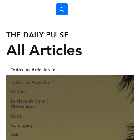
Subscríbete
THE DAILY PULSE
All Articles
Todos los Artículos
Todos los Artículos
Cultura
La Hora de Cuba |
Última hora
Cuba
Camagüey
Arte