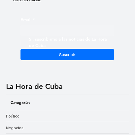
Infórmate con criterio
Suscríbete al boletín de La Hora de Cuba y accede a una
selección curada de noticias, análisis independientes y
reportajes que profundizan en la realidad cubana. Recibe
cada edición directamente en tu bandeja de entrada y
mantente al tanto de lo que realmente sucede, más allá del
discurso oficial.
Email
*
Sí, suscribirme a las noticias de La Hora 
de Cuba
Suscribir