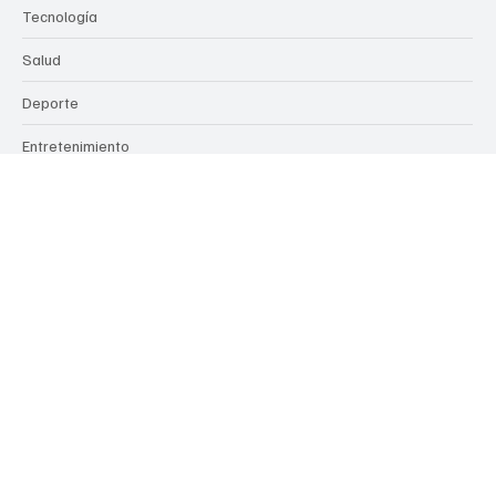
La Hora de Cuba
Categorías
Política
Negocios
Tecnología
Salud
Deporte
Entretenimiento
Ciencia
Derechos Humanos
Etiquetas