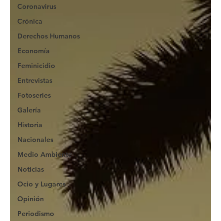
Coronavirus
Crónica
Derechos Humanos
Economía
Feminicidio
Entrevistas
Fotoseries
Galería
Historia
Nacionales
Medio Ambiente
Noticias
Ocio y Lugares
Opinión
Periodismo