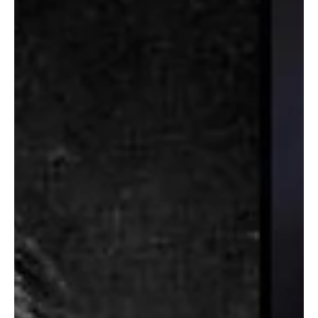
✍ Redacción 📷 Yunier Gutiérrez A pesar de la notable caída y
lenta recuperación del turismo en Cuba, el régimen de la isla
continúa...