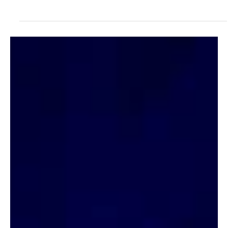
LOS JUEGOS DEL HAMBRE DE LA DICTADURA
✍ Mario Ramírez 📷 rguama.icrt.cu «‘Leche de cucaracha’, la
nueva bebida nutritiva», se titulaba el artículo con el que la
emisora local...