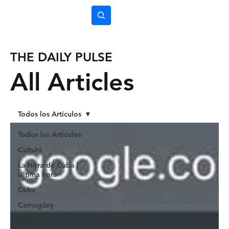
Subscríbete
THE DAILY PULSE
All Articles
Todos los Artículos
Todos los Artículos
Cultura
La Hora de Cuba |
Última hora
Cuba
Camagüey
Arte