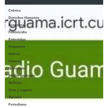
Coronavirus
Crónica
Derechos Humanos
Economía
Feminicidio
Entrevistas
Fotoseries
Galería
Historia
Nacionales
Medio Ambiente
Noticias
Ocio y Lugares
Opinión
Periodismo