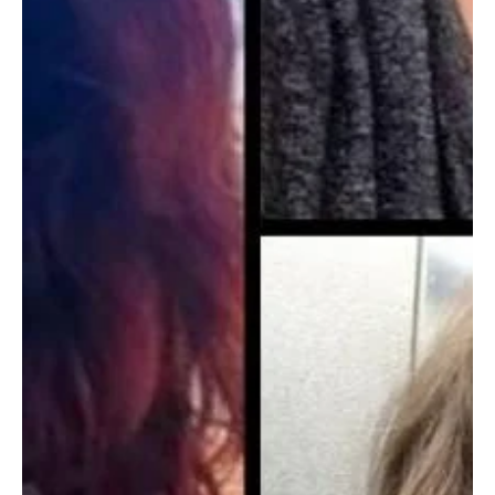
URGENTES” EN FAVOR DE PERIODISTAS
DETENIDOS EN CAMAGÜEY
✍ Yunier Gutiérrez 📷 Tomadas de los perfiles en Facebook de
Henry Constantin, Iris Mariño y Neife Rigau La Sociedad
Interamericana de...