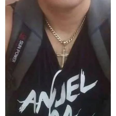
16 jul 2021
3 min de lectura
Derechos Humanos
“ESPERO SUS DISCULPAS Y SU DIMISIÓN»:
LARITZA CAMACHO ENVÍA CONTUNDENTE
CARTA AL DICTADOR DÍAZ-CANEL