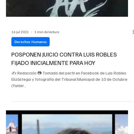
✍ Yunier Gutiérrez 📷 Tomada del perfil en Facebook de Laritza
Camacho y de Cubadebate La actriz y locutora de espacios
radiales y...