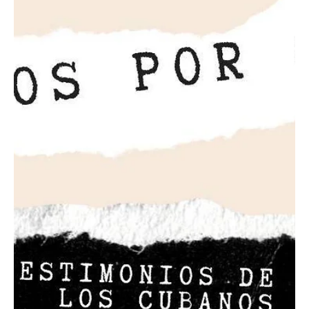
ARRESTADO PERIODISTA CUBANO JUAN
MANUEL MORENO CUANDO SE DIRIGÍA A
CUBRIR UNA MANIFESTACIÓN EN LA HA
✅ Fotógrafo Anyelo Troya condenado en juicio sumario por cubrir
protestas del 11J ✅ Otro juicio sumario en marcha contra el
dramaturgo...