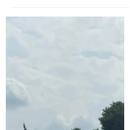
CONDENAN AL RÉGIMEN CUBANO POR
ACCIONES VIOLENTAS DEL 11J
✍ Mario Ramírez 📷 Banderas tomadas de Wikipedia El gobierno
de Estados Unidos y otros veinte países se unieron este lunes en
una...