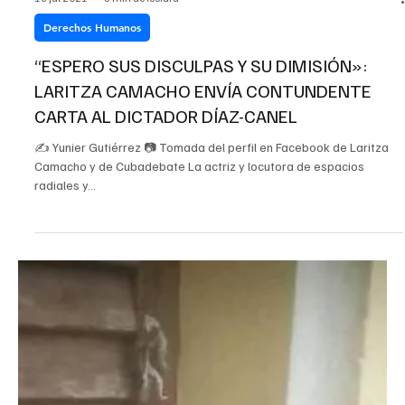
DENUNCIAN QUE DETENIDOS EL 11J EN
CAMAGÜEY ESTÁN PLANTADOS EN HUELGA DE
HAMBRE
✍🏻Redacción Marisol Peña Cobas y José Luis Acosta Cortellán
pudieran estar «plantados en huelga de hambre» luego de su
detención el...