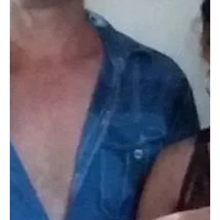
19 jul 2021
1 min de lectura
Derechos Humanos
🚨 ACTUALIZACIÓN SOBRE LOS CASOS DE
NUESTROS COLEGAS DETENIDOS DESDE EL
11J
✍️ Redacción 📷 Tomadas de los perfiles en Facebook de Iris
Mariño, Henry Constantin y Neife Rigau Hoy se cumplió el segundo
plazo de 72...