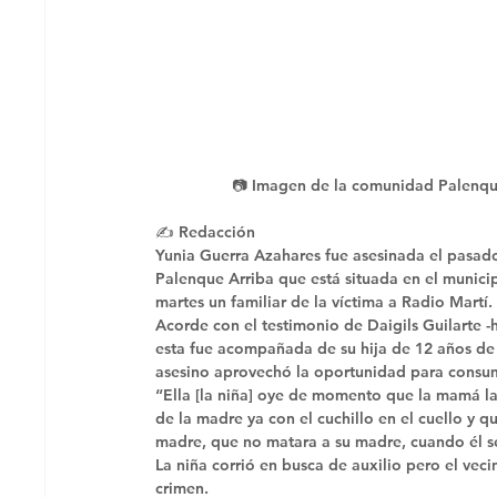
📷 Imagen de la comunidad Palenqu
✍️ Redacción 
Yunia Guerra Azahares fue asesinada el pasad
Palenque Arriba que está situada en el munici
martes un familiar de la víctima a Radio Martí.
Acorde con el testimonio de Daigils Guilarte -
esta fue acompañada de su hija de 12 años de e
asesino aprovechó la oportunidad para consum
“Ella [la niña] oye de momento que la mamá la
de la madre ya con el cuchillo en el cuello y q
madre, que no matara a su madre, cuando él se v
La niña corrió en busca de auxilio pero el vec
crimen. 