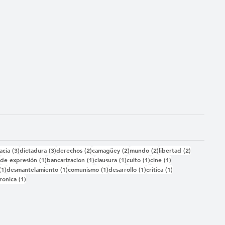
das
3 entradas
3 entradas
2 entradas
2 entradas
2 entradas
2 entradas
acia
(3)
dictadura
(3)
derechos
(2)
camagüey
(2)
mundo
(2)
libertad
(2)
2 entradas
1 entrada
1 entrada
1 entrada
1 entrada
1 entrada
)
de expresión
(1)
bancarizacion
(1)
clausura
(1)
culto
(1)
cine
(1)
1 entrada
1 entrada
1 entrada
1 entrada
1 entrada
(1)
desmantelamiento
(1)
comunismo
(1)
desarrollo
(1)
critica
(1)
 entrada
1 entrada
ronica
(1)