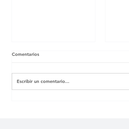
Untitled
Comentarios
DÍAZ-CANEL ADMITE
CONTACTO ENTRE EL
RÉGIMEN Y EL GOBIERNO DE
Escribir un comentario...
EUA El dictador Miguel Díaz-
Canel confirmó esta mañana,
durante una comparecencia
¿La lib
ante medios de comunicación
Argent
controlados por el estado cub