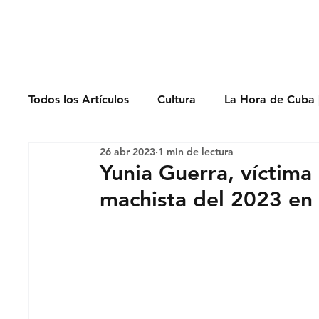
Derechos Humano
Todos los Artículos
Cultura
La Hora de Cuba 
26 abr 2023
1 min de lectura
Economía
Feminicidio
Entrevistas
Yunia Guerra, víctima
machista del 2023 en
Opinión
Periodismo
Política
Presos