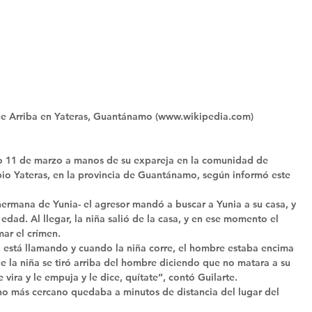
e Arriba en Yateras, Guantánamo (www.wikipedia.com)
o 11 de marzo a manos de su expareja en la comunidad de 
pio Yateras, en la provincia de Guantánamo, según informó este 
 
hermana de Yunia- el agresor mandó a buscar a Yunia a su casa, y 
dad. Al llegar, la niña salió de la casa, y en ese momento el 
ar el crímen. 
 está llamando y cuando la niña corre, el hombre estaba encima 
ue la niña se tiró arriba del hombre diciendo que no matara a su 
ira y le empuja y le dice, quítate”, contó Guilarte. 
ino más cercano quedaba a minutos de distancia del lugar del 