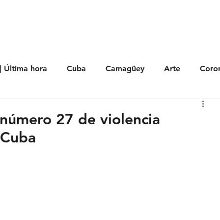
s
Política
Negocios
Tecnología
Salud
Deporte
Entrete
| Última hora
Cuba
Camagüey
Arte
Coron
Fotoseries
Galería
Historia
Nacionales
Me
 número 27 de violencia
 Cuba
 Políticos
Religión
Reportaje
Tecnología