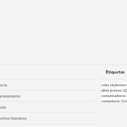
Etiquetas
6 entra
orte
cuba
(6)
democr
altos precios
(2
comunicadores
retenimiento
1
cementerio
(1)
c
ncia
echos Humanos