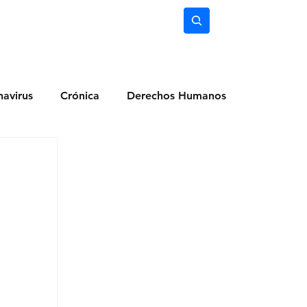
nimiento
Ciencia
Subscríbete
avirus
Crónica
Derechos Humanos
dio Ambiente
Noticias
Ocio y Lugares
Salud
Actualidad