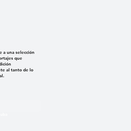
e a una selección
ortajes que
dición
e al tanto de lo
al.
 Cuba