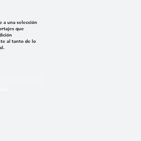
e a una selección
ortajes que
dición
e al tanto de lo
al.
 Cuba