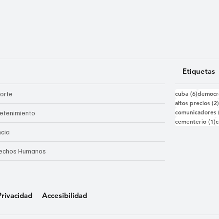
Etiquetas
6 entra
orte
cuba
(6)
democr
altos precios
(2
comunicadores
retenimiento
1
cementerio
(1)
c
ncia
echos Humanos
Privacidad
Accesibilidad