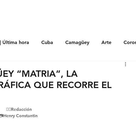
s
Política
Negocios
Tecnología
Salud
Deporte
Entrete
| Última hora
Cuba
Camagüey
Arte
Coron
Fotoseries
Galería
Historia
Nacionales
Me
EY “MATRIA”, LA
RÁFICA QUE RECORRE EL
 Políticos
Religión
Reportaje
Tecnología
✍🏻Redacción
📷Henry Constantin 