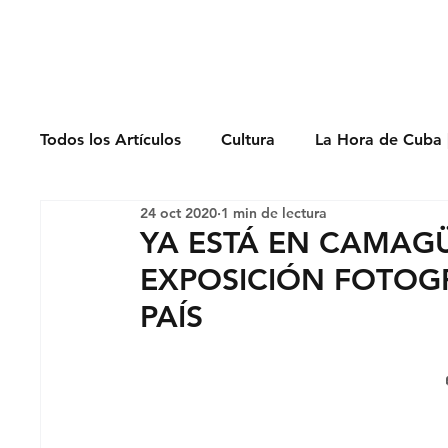
Derechos Humano
Todos los Artículos
Cultura
La Hora de Cuba 
24 oct 2020
1 min de lectura
Economía
Feminicidio
Entrevistas
YA ESTÁ EN CAMAGÜ
EXPOSICIÓN FOTOG
Opinión
Periodismo
Política
Presos
PAÍS