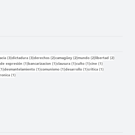
das
3 entradas
3 entradas
2 entradas
2 entradas
2 entradas
2 entradas
acia
(3)
dictadura
(3)
derechos
(2)
camagüey
(2)
mundo
(2)
libertad
(2)
2 entradas
1 entrada
1 entrada
1 entrada
1 entrada
1 entrada
)
de expresión
(1)
bancarizacion
(1)
clausura
(1)
culto
(1)
cine
(1)
1 entrada
1 entrada
1 entrada
1 entrada
1 entrada
(1)
desmantelamiento
(1)
comunismo
(1)
desarrollo
(1)
critica
(1)
 entrada
1 entrada
ronica
(1)