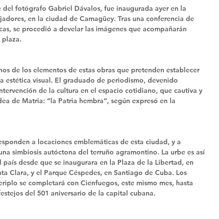
e del fotógrafo Gabriel Dávalos, fue inaugurada ayer en la 
bajadores, en la ciudad de Camagüey. Tras una conferencia de 
ticas, se procedió a develar las imágenes que acompañarán 
 plaza. 
nos de los elementos de estas obras que pretenden establecer 
la estética visual. El graduado de periodismo, devenido 
tervención de la cultura en el espacio cotidiano, que cautiva y 
ea de Matria: “la Patria hembra”, según expresó en la 
sponden a locaciones emblemáticas de esta ciudad, y a 
una simbiosis autóctona del terruño agramontino. La urbe es así 
el país desde que se inaugurara en la Plaza de la Libertad, en 
ta Clara, y el Parque Céspedes, en Santiago de Cuba. Los 
eriplo se completará con Cienfuegos, este mismo mes, hasta 
estejos del 501 aniversario de la capital cubana. 