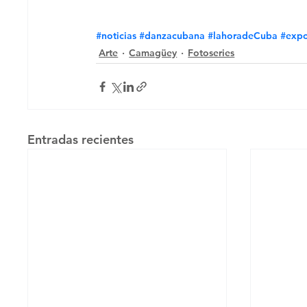
#noticias
#danzacubana
#lahoradeCuba
#expo
Arte
Camagüey
Fotoseries
Entradas recientes