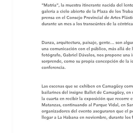
“Matria”, la muestra itinerante nacida del lent
galería a cielo abierto de la Plaza de los Tra
prensa en el Consejo Provincial de Artes Plás
durante un mes a los transeúntes de la céntrica
Danza, arquitectura, paisaje, gente… son algu
una comunicación con el público, más allá de 
fotógrafo, Gabriel Dávalos, nos propone una in
sorprende, como su propia concepción de la id
conferencia. 
Las escenas que se exhiben en Camagüey corre
bailarines del insigne Ballet de Camagüey, en 
la cuarta en recibir la exposición que recorre 
Matanzas, continuando al Parque Vidal, en San
organizadores del evento aseguraron que el p
llegar a La Habana en noviembre, durante los f