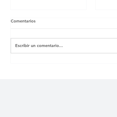
Comentarios
Untitled
Escribir un comentario...
La Zap
Lorca 
con El