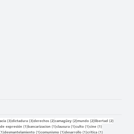
das
3 entradas
3 entradas
2 entradas
2 entradas
2 entradas
2 entradas
acia
(3)
dictadura
(3)
derechos
(2)
camagüey
(2)
mundo
(2)
libertad
(2)
2 entradas
1 entrada
1 entrada
1 entrada
1 entrada
1 entrada
)
de expresión
(1)
bancarizacion
(1)
clausura
(1)
culto
(1)
cine
(1)
1 entrada
1 entrada
1 entrada
1 entrada
1 entrada
(1)
desmantelamiento
(1)
comunismo
(1)
desarrollo
(1)
critica
(1)