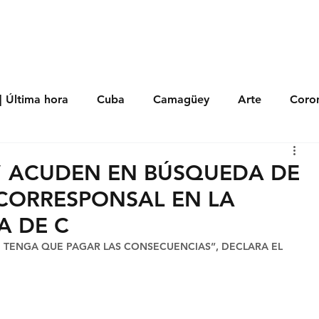
s
Política
Negocios
Tecnología
Salud
Deporte
Entrete
| Última hora
Cuba
Camagüey
Arte
Coron
Fotoseries
Galería
Historia
Nacionales
Me
S” ACUDEN EN BÚSQUEDA DE
 CORRESPONSAL EN LA
 Políticos
Religión
Reportaje
Tecnología
A DE C
TENGA QUE PAGAR LAS CONSECUENCIAS”, DECLARA EL 