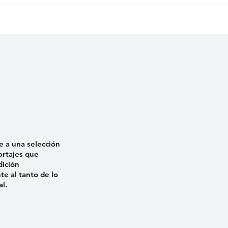
e a una selección
ortajes que
dición
e al tanto de lo
al.