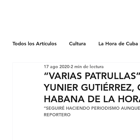
Derechos Humano
Todos los Artículos
Cultura
La Hora de Cuba 
17 ago 2020
2 min de lectura
Economía
Feminicidio
Entrevistas
“VARIAS PATRULLA
YUNIER GUTIÉRREZ,
Opinión
Periodismo
Política
Presos
HABANA DE LA HOR
“SEGUIRÉ HACIENDO PERIODISMO AUNQUE 
REPORTERO  