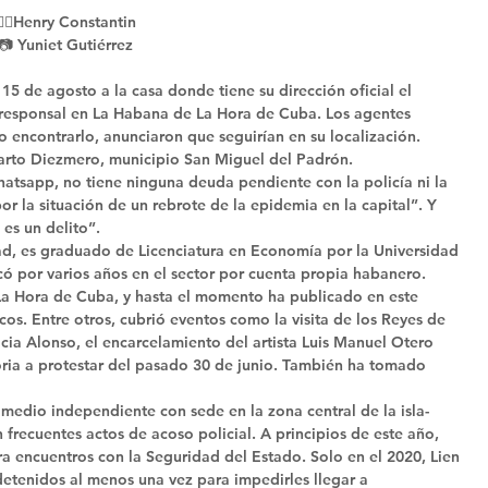
✍🏻Henry Constantin 
📷 Yuniet Gutiérrez 
15 de agosto a la casa donde tiene su dirección oficial el 
rresponsal en La Habana de La Hora de Cuba. Los agentes 
no encontrarlo, anunciaron que seguirían en su localización. 
eparto Diezmero, municipio San Miguel del Padrón. 
hatsapp, no tiene ninguna deuda pendiente con la policía ni la 
r la situación de un rebrote de la epidemia en la capital”. Y 
es un delito”. 
ad, es graduado de Licenciatura en Economía por la Universidad 
có por varios años en el sector por cuenta propia habanero. 
La Hora de Cuba, y hasta el momento ha publicado en este 
cos. Entre otros, cubrió eventos como la visita de los Reyes de 
icia Alonso, el encarcelamiento del artista Luis Manuel Otero 
toria a protestar del pasado 30 de junio. También ha tomado 
edio independiente con sede en la zona central de la isla- 
 frecuentes actos de acoso policial. A principios de este año, 
a encuentros con la Seguridad del Estado. Solo en el 2020, Lien 
detenidos al menos una vez para impedirles llegar a 