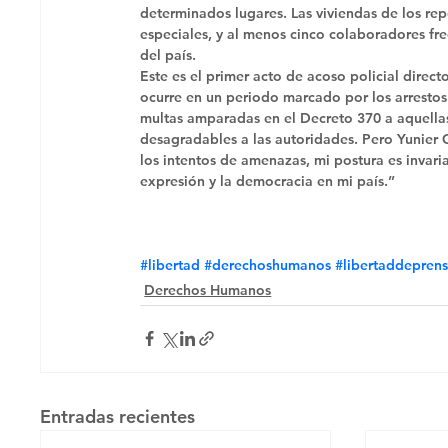
determinados lugares. Las viviendas de los rep
especiales, y al menos cinco colaboradores fr
del país. 
Este es el primer acto de acoso policial direct
ocurre en un periodo marcado por los arrestos d
multas amparadas en el Decreto 370 a aquellas
desagradables a las autoridades. Pero Yunier 
los intentos de amenazas, mi postura es invari
expresión y la democracia en mi país.”
#libertad
#derechoshumanos
#libertaddepren
Derechos Humanos
Entradas recientes