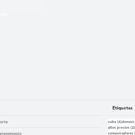
 Cuba
Etiquetas
6 entra
orte
cuba
(6)
democr
altos precios
(2
comunicadores
retenimiento