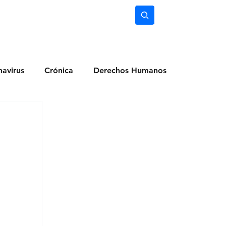
nimiento
Ciencia
Subscríbete
avirus
Crónica
Derechos Humanos
dio Ambiente
Noticias
Ocio y Lugares
Salud
Actualidad