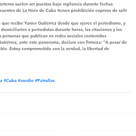
orteros suelen ser puestas bajo vigilancia durante fechas 
ecuentes de La Hora de Cuba tienen prohibición expresa de salir 
o que recibe Yunier Gutiérrez desde que ejerce el periodismo, y 
omiciliarios a periodistas durante horas, las citaciones y las 
 personas que publican en redes sociales contenidos 
Gutiérrez, ante este panorama, declara con firmeza: “A pesar de 
able. Estoy comprometido con la verdad, la libertad de 
sa
#Cuba
#asedio
#Patrullas