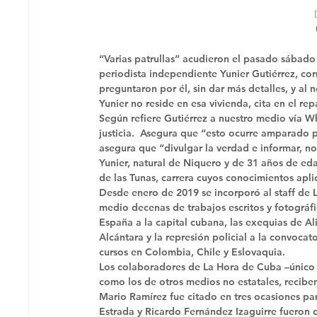
“Varias patrullas” acudieron el pasado sábado 
periodista independiente Yunier Gutiérrez, co
preguntaron por él, sin dar más detalles, y al 
Yunier no reside en esa vivienda, cita en el r
Según refiere Gutiérrez a nuestro medio vía W
justicia.  Asegura que “esto ocurre amparado po
asegura que “divulgar la verdad e informar, no 
Yunier, natural de Niquero y de 31 años de ed
de las Tunas, carrera cuyos conocimientos apli
Desde enero de 2019 se incorporó al staff de 
medio decenas de trabajos escritos y fotográfi
España a la capital cubana, las exequias de Al
Alcántara y la represión policial a la convoca
cursos en Colombia, Chile y Eslovaquia. 
Los colaboradores de La Hora de Cuba –único m
como los de otros medios no estatales, reciben
Mario Ramírez fue citado en tres ocasiones par
Estrada y Ricardo Fernández Izaguirre fueron 