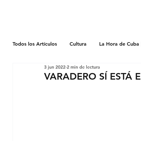
Derechos Humano
Todos los Artículos
Cultura
La Hora de Cuba 
3 jun 2022
2 min de lectura
Economía
Feminicidio
Entrevistas
VARADERO SÍ ESTÁ 
Opinión
Periodismo
Política
Presos