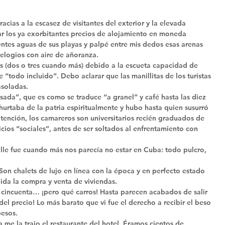
acias a la escasez de visitantes del exterior y la elevada 
r los ya exorbitantes precios de alojamiento en moneda 
rentes aguas de sus playas y palpé entre mis dedos esas arenas 
elogios con aire de añoranza. 
s (dos o tres cuando más) debido a la escueta capacidad de 
e “todo incluido”. Debo aclarar que las manillitas de los turistas 
asoladas. 
sada”, que es como se traduce “a granel” y café hasta las diez 
urtaba de la patria espiritualmente y hubo hasta quien susurró 
ención, los camareros son universitarios recién graduados de 
cios “sociales”, antes de ser soltados al enfrentamiento con 
alle fue cuando más nos parecía no estar en Cuba: todo pulcro, 
Son chalets de lujo en línea con la época y en perfecto estado 
ida la compra y venta de viviendas. 
s cincuenta… ¡pero qué carros! Hasta parecen acabados de salir 
del precio! Lo más barato que vi fue el derecho a recibir el beso 
pesos. 
a me la trajo el restaurante del hotel. Éramos cientos de 