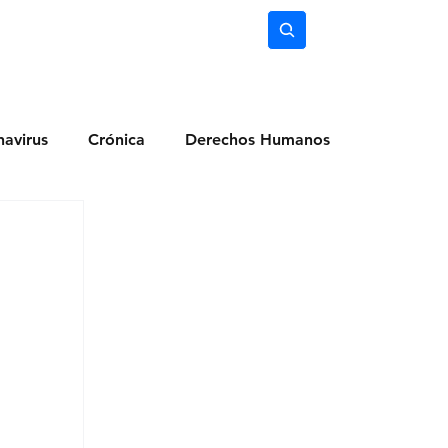
nimiento
Ciencia
Subscríbete
avirus
Crónica
Derechos Humanos
dio Ambiente
Noticias
Ocio y Lugares
Salud
Actualidad