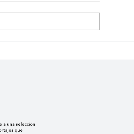
or mil
Los nuevos tiranosaur
e a una selección
ortajes que