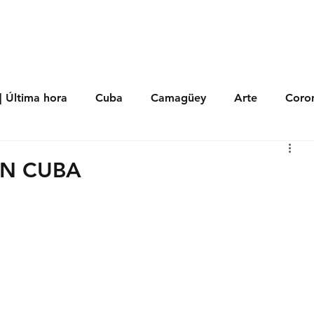
s
Política
Negocios
Tecnología
Salud
Deporte
Entrete
| Última hora
Cuba
Camagüey
Arte
Coron
Fotoseries
Galería
Historia
Nacionales
Me
EN CUBA
 Políticos
Religión
Reportaje
Tecnología