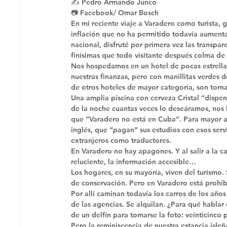
✍️ Pedro Armando Junco
📷 Facebook/ Omar Bosch 
En mi reciente viaje a Varadero como turista, gr
inflación que no ha permitido todavía aumenta
nacional, disfruté por primera vez las transpa
finísimas que todo visitante después colma de 
Nos hospedamos en un hotel de pocas estrella
nuestras finanzas, pero con manillitas verdes d
de otros hoteles de mayor categoría, son torn
Una amplia piscina con cerveza Cristal “dispen
de la noche cuantas veces lo deseáramos, nos h
que “Varadero no está en Cuba”. Para mayor at
inglés, que “pagan” sus estudios con esos servi
extranjeros como traductores. 
En Varadero no hay apagones. Y al salir a la c
reluciente, la información accesible… 
Los hogares, en su mayoría, viven del turismo. 
de conservación. Pero en Varadero está prohib
Por allí caminan todavía los carros de los año
de las agencias. Se alquilan. ¿Para qué hablar 
de un delfín para tomarse la foto: veinticinco 
Pero la reminiscencia de nuestra estancia isleñ