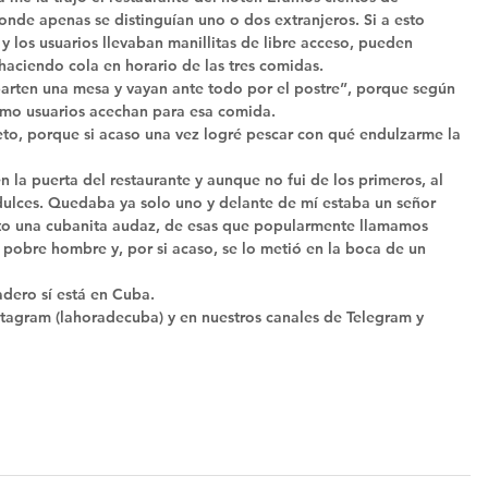
de apenas se distinguían uno o dos extranjeros. Si a esto 
 los usuarios llevaban manillitas de libre acceso, pueden 
haciendo cola en horario de las tres comidas. 
arten una mesa y vayan ante todo por el postre”, porque según 
omo usuarios acechan para esa comida. 
eto, porque si acaso una vez logré pescar con qué endulzarme la 
la puerta del restaurante y aunque no fui de los primeros, al 
 dulces. Quedaba ya solo uno y delante de mí estaba un señor 
to una cubanita audaz, de esas que popularmente llamamos 
l pobre hombre y, por si acaso, se lo metió en la boca de un 
adero sí está en Cuba. 
tagram (lahoradecuba) y en nuestros canales de Telegram y 