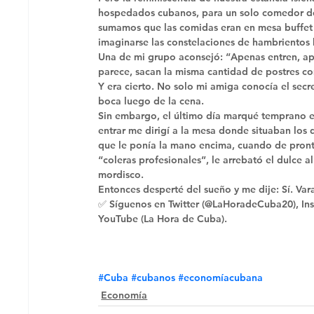
hospedados cubanos, para un solo comedor don
sumamos que las comidas eran en mesa buffet y
imaginarse las constelaciones de hambrientos 
Una de mi grupo aconsejó: “Apenas entren, ap
parece, sacan la misma cantidad de postres c
Y era cierto. No solo mi amiga conocía el secr
boca luego de la cena. 
Sin embargo, el último día marqué temprano en 
entrar me dirigí a la mesa donde situaban los
que le ponía la mano encima, cuando de pron
“coleras profesionales”, le arrebató el dulce a
mordisco. 
Entonces desperté del sueño y me dije: Sí. Var
✅ Síguenos en Twitter (@LaHoradeCuba20), Ins
YouTube (La Hora de Cuba).
#Cuba
#cubanos
#economíacubana
Economía