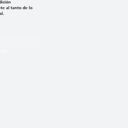
dición
e al tanto de lo
al.
 Cuba