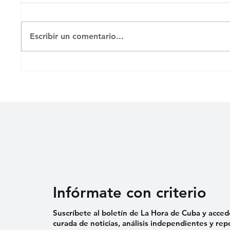
Todo p
Escribir un comentario...
La bancarización en Cuba,
¿fracaso anticipado?
Infórmate con criterio
Suscríbete al boletín de La Hora de Cuba y acced
curada de noticias, análisis independientes y rep