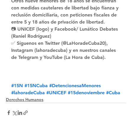
Otros nueve menores de 18 años se encuentran 
con medidas cautelares de libertad bajo fianza y 
reclusión domiciliaria, con peticiones fiscales de 
entre 5 y 18 años de privación de libertad. 
📷 UNICEF (logo) y Facebook/ Lunático Debates 
(Raniel Rodríguez) 
✅ Síguenos en Twitter (@LaHoradeCuba20), 
Instagram (lahoradecuba) y en nuestros canales 
de Telegram y YouTube (La Hora de Cuba).
#15N
#15NCuba
#DetencionesaMenores
#lahoradeCuba
#UNICEF
#15denoviembre
#Cuba
Derechos Humanos