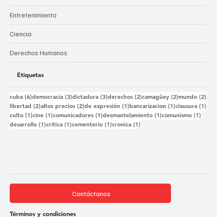
Entretenimiento
Ciencia
Derechos Humanos
Etiquetas
6 entradas
3 entradas
3 entradas
2 entradas
2 entradas
2 e
cuba
(6)
democracia
(3)
dictadura
(3)
derechos
(2)
camagüey
(2)
mundo
(2)
2 entradas
2 entradas
1 entrada
1 entrada
1 e
libertad
(2)
altos precios
(2)
de expresión
(1)
bancarizacion
(1)
clausura
(1)
1 entrada
1 entrada
1 entrada
1 entrada
1 ent
culto
(1)
cine
(1)
comunicadores
(1)
desmantelamiento
(1)
comunismo
(1)
1 entrada
1 entrada
1 entrada
1 entrada
desarrollo
(1)
critica
(1)
cementerio
(1)
cronica
(1)
Contáctanos
Términos y condiciones