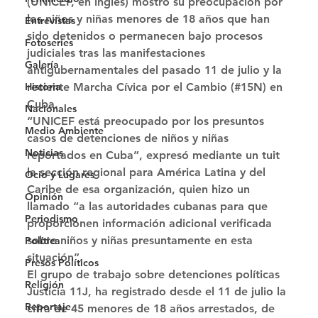
(UNICEF, en inglés) mostró su preocupación por 
los niños y niñas menores de 18 años que han 
Entrevistas
sido detenidos o permanecen bajo procesos 
Fotoseries
judiciales tras las manifestaciones 
Galería
antigubernamentales del pasado 11 de julio y la 
reciente Marcha Cívica por el Cambio (#15N) en 
Historia
Cuba. 
Nacionales
“UNICEF está preocupado por los presuntos 
Medio Ambiente
casos de detenciones de niños y niñas 
Noticias
reportados en Cuba”, expresó mediante un tuit 
la sección regional para América Latina y del 
Ocio y Lugares
Caribe de esa organización, quien hizo un 
Opinión
llamado “a las autoridades cubanas para que 
Periodismo
proporcionen información adicional verificada 
sobre niños y niñas presuntamente en esta 
Política
situación”. 
Presos Políticos
El grupo de trabajo sobre detenciones políticas 
Religión
Justicia 11J, ha registrado desde el 11 de julio la 
Reportaje
cifra de 45 menores de 18 años arrestados, de 