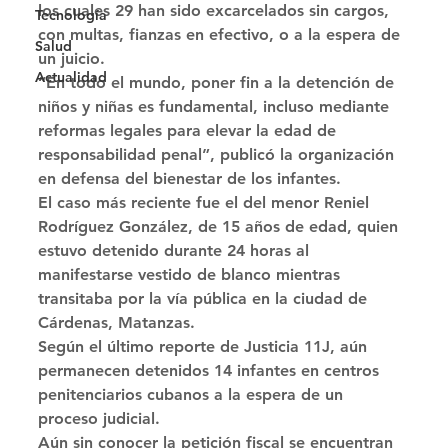
los cuales 29 han sido excarcelados sin cargos, 
Tecnología
con multas, fianzas en efectivo, o a la espera de 
Salud
un juicio. 
Actualidad
“En todo el mundo, poner fin a la detención de 
niños y niñas es fundamental, incluso mediante 
reformas legales para elevar la edad de 
responsabilidad penal”, publicó la organización 
en defensa del bienestar de los infantes. 
El caso más reciente fue el del menor Reniel 
Rodríguez González, de 15 años de edad, quien 
estuvo detenido durante 24 horas al 
manifestarse vestido de blanco mientras 
transitaba por la vía pública en la ciudad de 
Cárdenas, Matanzas. 
Según el último reporte de Justicia 11J, aún 
permanecen detenidos 14 infantes en centros 
penitenciarios cubanos a la espera de un 
proceso judicial. 
Aún sin conocer la petición fiscal se encuentran 