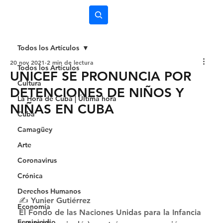
Subscríbete
Todos los Artículos
20 nov 2021
2 min de lectura
Todos los Artículos
UNICEF SE PRONUNCIA POR
Cultura
DETENCIONES DE NIÑOS Y
La Hora de Cuba | Última hora
NIÑAS EN CUBA
Cuba
Camagüey
Arte
Coronavirus
Crónica
Derechos Humanos
✍ Yunier Gutiérrez 
Economía
El Fondo de las Naciones Unidas para la Infancia 
Feminicidio