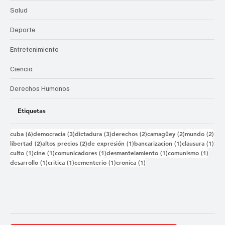
Salud
Deporte
Entretenimiento
Ciencia
Derechos Humanos
Etiquetas
6 entradas
3 entradas
3 entradas
2 entradas
2 entradas
2 e
cuba
(6)
democracia
(3)
dictadura
(3)
derechos
(2)
camagüey
(2)
mundo
(2)
2 entradas
2 entradas
1 entrada
1 entrada
1 e
libertad
(2)
altos precios
(2)
de expresión
(1)
bancarizacion
(1)
clausura
(1)
1 entrada
1 entrada
1 entrada
1 entrada
1 ent
culto
(1)
cine
(1)
comunicadores
(1)
desmantelamiento
(1)
comunismo
(1)
1 entrada
1 entrada
1 entrada
1 entrada
desarrollo
(1)
critica
(1)
cementerio
(1)
cronica
(1)