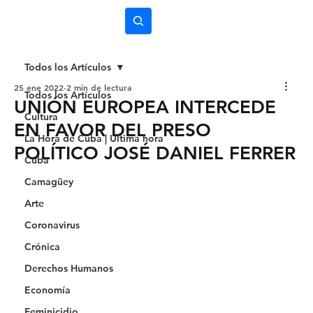
Subscríbete
Todos los Artículos
25 ene 2022
2 min de lectura
Todos los Artículos
UNIÓN EUROPEA INTERCEDE
Cultura
EN FAVOR DEL PRESO
La Hora de Cuba | Última hora
POLÍTICO JOSÉ DANIEL FERRER
Cuba
Camagüey
Arte
Coronavirus
Crónica
Derechos Humanos
Economía
Feminicidio