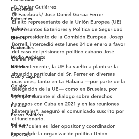
✍ Yunier Gutiérrez
Entrevistas
📷 Facebook/ José Daniel García Ferrer 
Fotoseries
El alto representante de la Unión Europea (UE) 
Galería
para Asuntos Exteriores y Política de Seguridad 
y vicepresidente de la Comisión Europea, Josep 
Historia
Borrell, intercedió este lunes 24 de enero a favor 
Nacionales
del caso del prisionero político cubano José 
Medio Ambiente
Daniel Ferrer. 
«Recientemente, la UE ha vuelto a plantear la 
Noticias
situación particular del Sr. Ferrer en diversas 
Ocio y Lugares
ocasiones, tanto en La Habana —por parte de la 
Opinión
delegación de la UE— como en Bruselas, por 
Periodismo
ejemplo durante el diálogo sobre derechos 
humanos con Cuba en 2021 y en las reuniones 
Política
bilaterales”, aseguró el comunicado suscrito por 
Presos Políticos
el funcionario. 
Religión
Ferrer, quien es líder opositor y coordinador 
general de la organización política Unión 
Reportaje