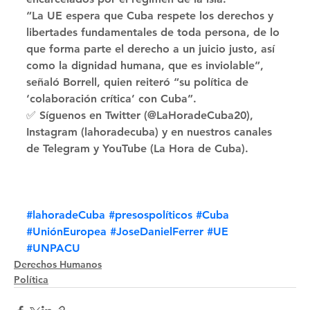
“La UE espera que Cuba respete los derechos y 
libertades fundamentales de toda persona, de lo 
que forma parte el derecho a un juicio justo, así 
como la dignidad humana, que es inviolable”, 
señaló Borrell, quien reiteró “su política de 
‘colaboración crítica’ con Cuba”. 
✅ Síguenos en Twitter (@LaHoradeCuba20), 
Instagram (lahoradecuba) y en nuestros canales 
de Telegram y YouTube (La Hora de Cuba).
#lahoradeCuba
#presospolíticos
#Cuba
#UniónEuropea
#JoseDanielFerrer
#UE
#UNPACU
Derechos Humanos
Política