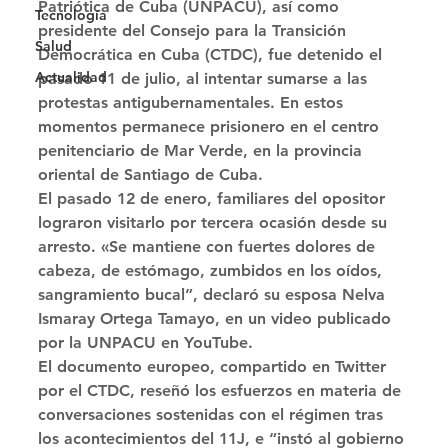
Patriótica de Cuba (UNPACU), así como 
Tecnología
presidente del Consejo para la Transición 
Salud
Democrática en Cuba (CTDC), fue detenido el 
Actualidad
pasado 11 de julio, al intentar sumarse a las 
protestas antigubernamentales. En estos 
momentos permanece prisionero en el centro 
penitenciario de Mar Verde, en la provincia 
oriental de Santiago de Cuba. 
El pasado 12 de enero, familiares del opositor 
lograron visitarlo por tercera ocasión desde su 
arresto. «Se mantiene con fuertes dolores de 
cabeza, de estómago, zumbidos en los oídos, 
sangramiento bucal”, declaró su esposa Nelva 
Ismaray Ortega Tamayo, en un video publicado 
por la UNPACU en YouTube. 
El documento europeo, compartido en Twitter 
por el CTDC, reseñó los esfuerzos en materia de 
conversaciones sostenidas con el régimen tras 
los acontecimientos del 11J, e “instó al gobierno 