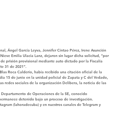
nal, Ángel García Leyva, Jennifer Cintao Pérez, Irene Asunción 
ieve Emilia Ulacia Lanz, dejaron sin lugar dicha solicitud, “por 
e prisión provisional mediante auto dictado por la Fiscalía 
te 31 de 2021”. 
 Blas Roca Calderío, había recibido una citación oficial de la 
día 15 de junio en la unidad policial de Zapata y C del Vedado, 
s redes sociales de la organización Delibera, la noticia de las 
al Departamento de Operaciones de la SE, conocido 
ermanece detenido bajo un proceso de investigación. 
tagram (lahoradecuba) y en nuestros canales de Telegram y 