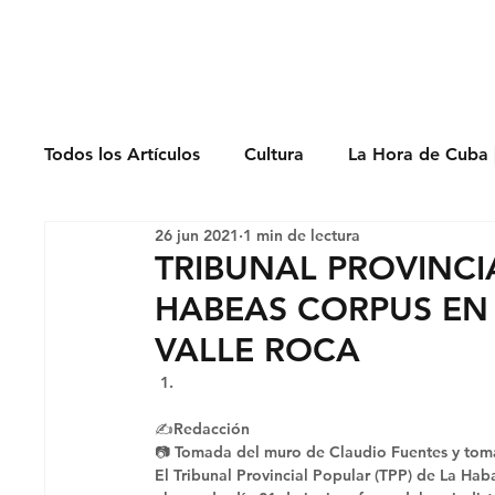
Derechos Humano
Todos los Artículos
Cultura
La Hora de Cuba 
26 jun 2021
1 min de lectura
Economía
Feminicidio
Entrevistas
TRIBUNAL PROVINC
HABEAS CORPUS EN 
Opinión
Periodismo
Política
Presos
VALLE ROCA
✍️Redacción
📷 Tomada del muro de Claudio Fuentes y toma
El Tribunal Provincial Popular (TPP) de La Hab