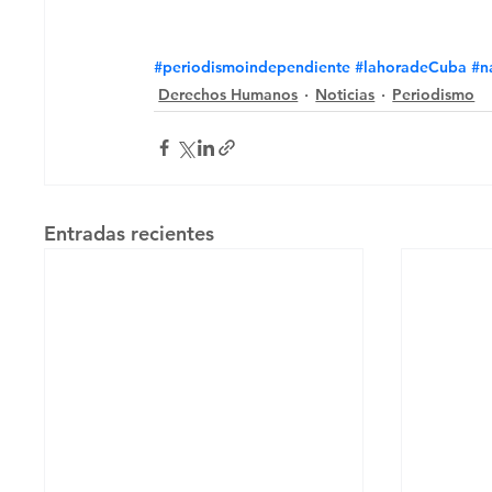
#periodismoindependiente
#lahoradeCuba
#n
Derechos Humanos
Noticias
Periodismo
Entradas recientes