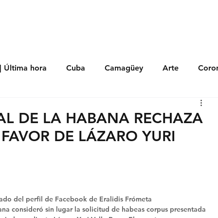
s
Política
Negocios
Tecnología
Salud
Deporte
Entrete
| Última hora
Cuba
Camagüey
Arte
Coron
Fotoseries
Galería
Historia
Nacionales
Me
IAL DE LA HABANA RECHAZA
FAVOR DE LÁZARO YURI
 Políticos
Religión
Reportaje
Tecnología
do del perfil de Facebook de Eralidis Frómeta 
ana consideró sin lugar la solicitud de habeas corpus presentada 