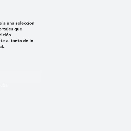
e a una selección
ortajes que
dición
e al tanto de lo
al.
 Cuba