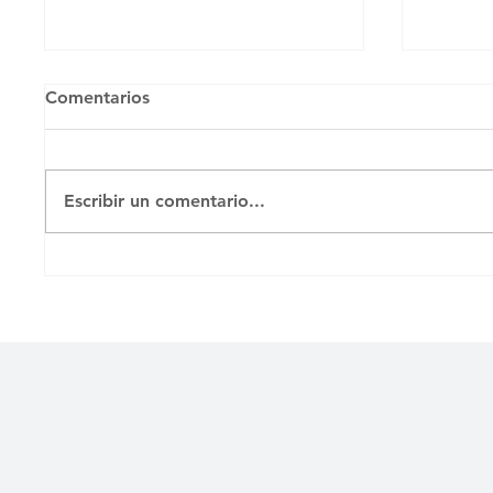
Comentarios
Untitl
Escribir un comentario...
MENOR ENVIADO A
PRISIÓN TRAS PROTESTA
EN MORÓN