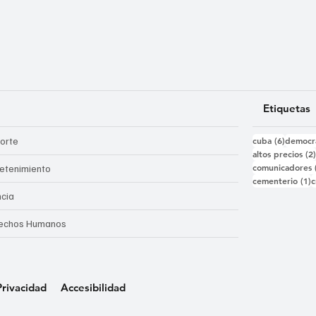
Etiquetas
6 entra
orte
cuba
(6)
democr
altos precios
(2
comunicadores
retenimiento
1
cementerio
(1)
c
ncia
echos Humanos
Privacidad
Accesibilidad