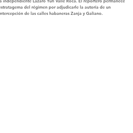
ta independiente Lázaro Yuri Valle Roca. El reportero permanece 
estratagema del régimen por adjudicarle la autoría de un 
intercepción de las calles habaneras Zanja y Galiano. 