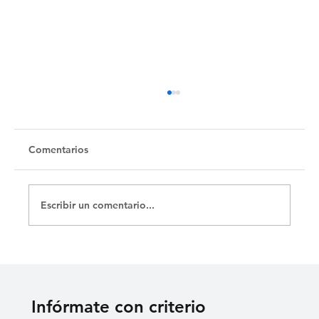
Comentarios
Escribir un comentario...
CUBALEX ALERTA SOBRE AGRESIÓN A
UN ADOLESCENTE PRESO POLÍTICO
EN CIEGO DE ÁVILA
Infórmate con criterio