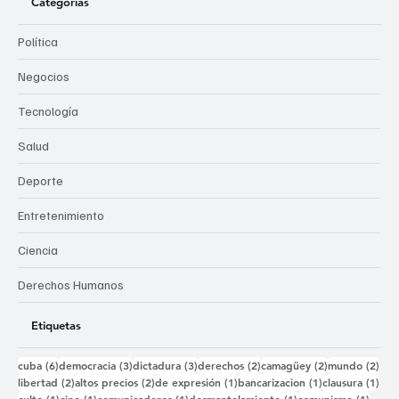
Categorías
Política
Negocios
Tecnología
Salud
Deporte
Entretenimiento
Ciencia
Derechos Humanos
Etiquetas
6 entradas
3 entradas
3 entradas
2 entradas
2 entradas
2 e
cuba
(6)
democracia
(3)
dictadura
(3)
derechos
(2)
camagüey
(2)
mundo
(2)
2 entradas
2 entradas
1 entrada
1 entrada
1 e
libertad
(2)
altos precios
(2)
de expresión
(1)
bancarizacion
(1)
clausura
(1)
1 entrada
1 entrada
1 entrada
1 entrada
1 ent