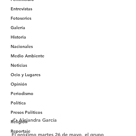
Entrevistas
Fotoseries
Galería
Historia
Nacionales
Medio Ambiente
Noticias
Ocio y Lugares
Opinión
Periodismo
Política
Presos Políticos
✍️ Alejandra García 
Religión
Reportaje
El próximo martes 26 de mayo, el grupo 