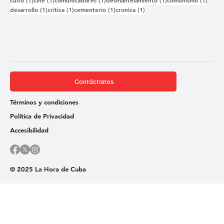
culto
(1)
cine
(1)
comunicadores
(1)
desmantelamiento
(1)
comunismo
(1)
1 entrada
1 entrada
1 entrada
1 entrada
desarrollo
(1)
critica
(1)
cementerio
(1)
cronica
(1)
Contáctanos
Términos y condiciones
Política de Privacidad
Accesibilidad
© 2025 La Hora de Cuba