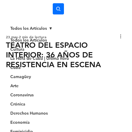
Subscríbete
Todos los Artículos
23 may
2 min de lectura
Todos los Artículos
TEATRO DEL ESPACIO
Cultura
INTERIOR: 36 AÑOS DE
La Hora de Cuba | Última hora
RESISTENCIA EN ESCENA
Cuba
Camagüey
Arte
Coronavirus
Crónica
Derechos Humanos
Economía
Feminicidio