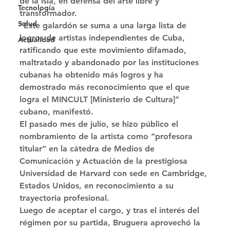
de la isla, en defensa del arte libre y 
Tecnología
transformador. 
Salud
“Este galardón se suma a una larga lista de 
logros de artistas independientes de Cuba, 
Actualidad
ratificando que este movimiento difamado, 
maltratado y abandonado por las instituciones 
cubanas ha obtenido más logros y ha 
demostrado más reconocimiento que el que 
logra el MINCULT [Ministerio de Cultura]” 
cubano, manifestó. 
El pasado mes de julio, se hizo público el 
nombramiento de la artista como “profesora 
titular” en la cátedra de Medios de 
Comunicación y Actuación de la prestigiosa 
Universidad de Harvard con sede en Cambridge, 
Estados Unidos, en reconocimiento a su 
trayectoria profesional. 
Luego de aceptar el cargo, y tras el interés del 
régimen por su partida, Bruguera aprovechó la 