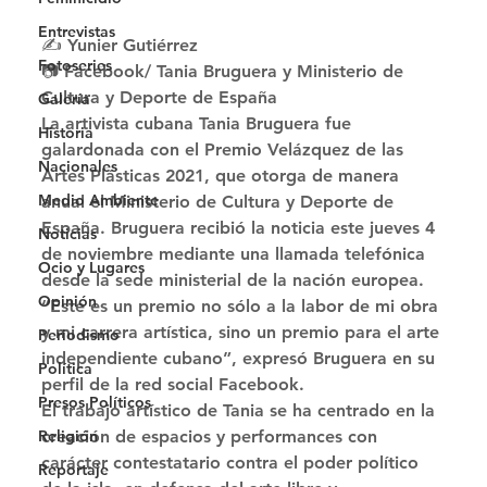
Entrevistas
✍ Yunier Gutiérrez
Fotoseries
📷 Facebook/ Tania Bruguera y Ministerio de 
Cultura y Deporte de España 
Galería
La artivista cubana Tania Bruguera fue 
Historia
galardonada con el Premio Velázquez de las 
Nacionales
Artes Plásticas 2021, que otorga de manera 
Medio Ambiente
anual el Ministerio de Cultura y Deporte de 
España. Bruguera recibió la noticia este jueves 4 
Noticias
de noviembre mediante una llamada telefónica 
Ocio y Lugares
desde la sede ministerial de la nación europea. 
Opinión
“Este es un premio no sólo a la labor de mi obra 
y mi carrera artística, sino un premio para el arte 
Periodismo
independiente cubano”, expresó Bruguera en su 
Política
perfil de la red social Facebook. 
Presos Políticos
El trabajo artístico de Tania se ha centrado en la 
Religión
creación de espacios y performances con 
carácter contestatario contra el poder político 
Reportaje