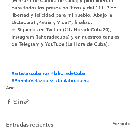
[Ministro de Cultura de Cuba] y pido libertad 
para todos los presos políticos y del 11J. Pido 
libertad y felicidad para mi pueblo. Abajo la 
Dictadura! ¡Patria y Vida!”, finalizó. 
✅ Síguenos en Twitter (@LaHoradeCuba20), 
Instagram (lahoradecuba) y en nuestros canales 
de Telegram y YouTube (La Hora de Cuba).
#artistascubanos
#lahoradeCuba
#PremioVelázquez
#taniabruguera
Arte
Ver todo
Entradas recientes