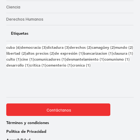
Ciencia
Derechos Humanos
Etiquetas
6 entradas
3 entradas
3 entradas
2 entradas
2 entradas
2 e
cuba
(6)
democracia
(3)
dictadura
(3)
derechos
(2)
camagüey
(2)
mundo
(2)
2 entradas
2 entradas
1 entrada
1 entrada
1 e
libertad
(2)
altos precios
(2)
de expresión
(1)
bancarizacion
(1)
clausura
(1)
1 entrada
1 entrada
1 entrada
1 entrada
1 ent
culto
(1)
cine
(1)
comunicadores
(1)
desmantelamiento
(1)
comunismo
(1)
1 entrada
1 entrada
1 entrada
1 entrada
desarrollo
(1)
critica
(1)
cementerio
(1)
cronica
(1)
Contáctanos
Términos y condiciones
Política de Privacidad