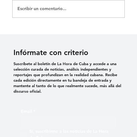
Escribir un comentario...
La Zapatera Prodigiosa de Lorca y sus
150 funciones con El Público
Infórmate con criterio
Suscríbete al boletín de La Hora de Cuba y accede a una
selección curada de noticias, análisis independientes y
reportajes que profundizan en la realidad cubana. Recibe
cada edición directamente en tu bandeja de entrada y
mantente al tanto de lo que realmente sucede, más allá del
discurso oficial.
Email
*
Sí, suscribirme a las noticias de La Hora 