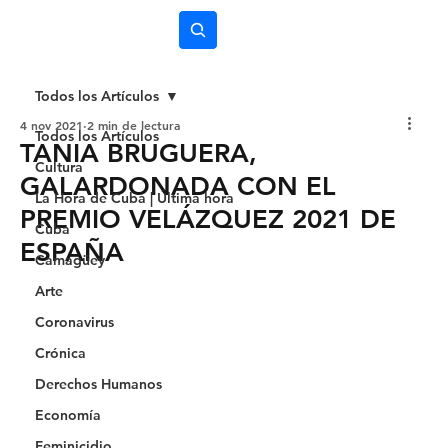
Subscríbete
Todos los Artículos
4 nov 2021
2 min de lectura
Todos los Artículos
TANIA BRUGUERA,
Cultura
GALARDONADA CON EL
La Hora de Cuba | Última hora
PREMIO VELÁZQUEZ 2021 DE
Cuba
ESPAÑA
Camagüey
Arte
Coronavirus
Crónica
Derechos Humanos
Economía
Feminicidio