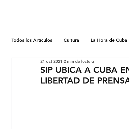
Derechos Humano
Todos los Artículos
Cultura
La Hora de Cuba 
21 oct 2021
2 min de lectura
Economía
Feminicidio
Entrevistas
SIP UBICA A CUBA E
LIBERTAD DE PRENS
Opinión
Periodismo
Política
Presos