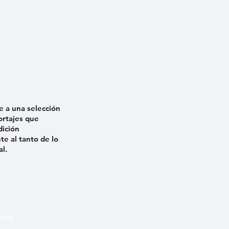
e a una selección
ortajes que
dición
e al tanto de lo
al.
 Cuba