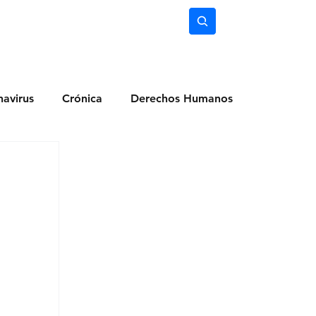
nimiento
Ciencia
Subscríbete
avirus
Crónica
Derechos Humanos
dio Ambiente
Noticias
Ocio y Lugares
Salud
Actualidad