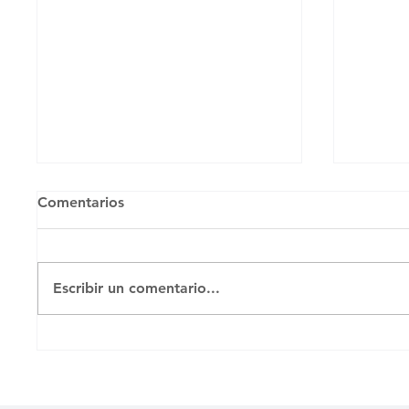
Comentarios
Untitl
Escribir un comentario...
MENOR ENVIADO A
PRISIÓN TRAS PROTESTA
EN MORÓN