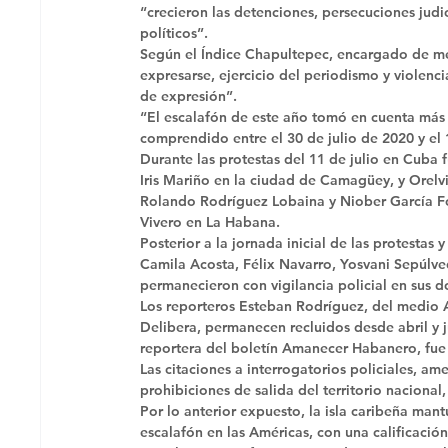
“crecieron las detenciones, persecuciones judic
políticos”. 
Según el Índice Chapultepec, encargado de med
expresarse, ejercicio del periodismo y violenci
de expresión”. 
“El escalafón de este año tomó en cuenta más 
comprendido entre el 30 de julio de 2020 y el
Durante las protestas del 11 de julio en Cuba 
Iris Mariño en la ciudad de Camagüey, y Orelvi
Rolando Rodríguez Lobaina y Niober García F
Vivero en La Habana. 
Posterior a la jornada inicial de las protestas 
Camila Acosta, Félix Navarro, Yosvani Sepúlve
permanecieron con vigilancia policial en sus dom
Los reporteros Esteban Rodríguez, del medio A
Delibera, permanecen recluidos desde abril y j
reportera del boletín Amanecer Habanero, fue 
Las citaciones a interrogatorios policiales, ame
prohibiciones de salida del territorio nacional,
Por lo anterior expuesto, la isla caribeña man
escalafón en las Américas, con una calificaci