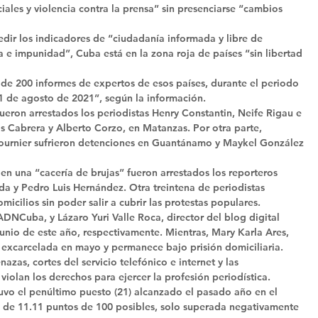
iales y violencia contra la prensa” sin presenciarse “cambios 
ir los indicadores de “ciudadanía informada y libre de 
a e impunidad”, Cuba está en la zona roja de países “sin libertad 
de 200 informes de expertos de esos países, durante el periodo 
 1 de agosto de 2021”, según la información. 
fueron arrestados los periodistas Henry Constantin, Neife Rigau e 
s Cabrera y Alberto Corzo, en Matanzas. Por otra parte, 
ournier sufrieron detenciones en Guantánamo y Maykel González 
y en una “cacería de brujas” fueron arrestados los reporteros 
da y Pedro Luis Hernández. Otra treintena de periodistas 
icilios sin poder salir a cubrir las protestas populares. 
DNCuba, y Lázaro Yuri Valle Roca, director del blog digital 
unio de este año, respectivamente. Mientras, Mary Karla Ares, 
excarcelada en mayo y permanece bajo prisión domiciliaria. 
nazas, cortes del servicio telefónico e internet y las 
 violan los derechos para ejercer la profesión periodística. 
tuvo el penúltimo puesto (21) alcanzado el pasado año en el 
ón de 11.11 puntos de 100 posibles, solo superada negativamente 