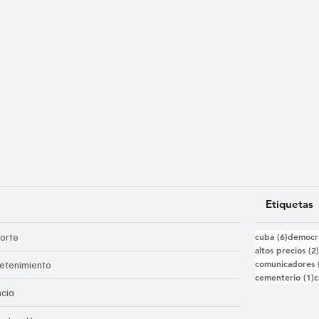
Etiquetas
6 entra
orte
cuba
(6)
democr
altos precios
(2
comunicadores
retenimiento
1
cementerio
(1)
c
ncia