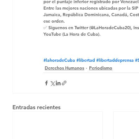
por el puntaje inferior registrado por Venezuel
Entre las mejores naciones ubicadas por la SIP
Jamaica, República Dominicana, Canadá, Costa
ese orden. 
✅ Síguenos en Twitter (@LaHoradeCuba20), Ins
YouTube (La Hora de Cuba).
#lahoradeCuba
#libertad
#libertaddeprensa
#
Derechos Humanos
Periodismo
Entradas recientes