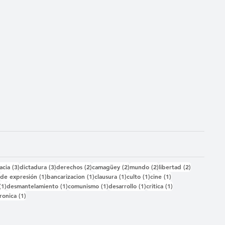
das
3 entradas
3 entradas
2 entradas
2 entradas
2 entradas
2 entradas
acia
(3)
dictadura
(3)
derechos
(2)
camagüey
(2)
mundo
(2)
libertad
(2)
2 entradas
1 entrada
1 entrada
1 entrada
1 entrada
1 entrada
)
de expresión
(1)
bancarizacion
(1)
clausura
(1)
culto
(1)
cine
(1)
1 entrada
1 entrada
1 entrada
1 entrada
1 entrada
(1)
desmantelamiento
(1)
comunismo
(1)
desarrollo
(1)
critica
(1)
 entrada
1 entrada
ronica
(1)