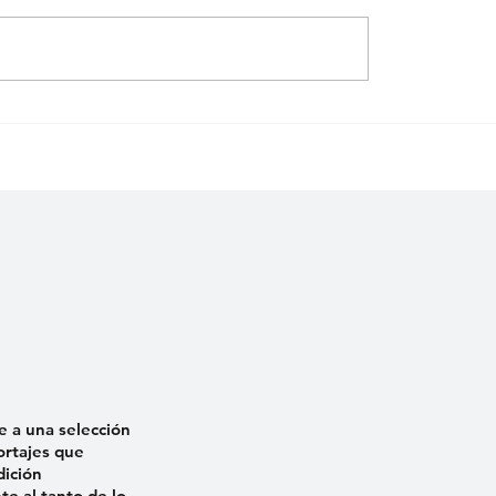
ed
Untitled
e a una selección
ortajes que
dición
e al tanto de lo