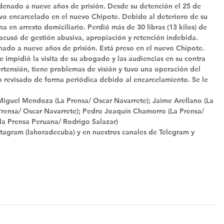
enado a nueve años de prisión. Desde su detención el 25 de 
vo encarcelado en el nuevo Chipote. Debido al deterioro de su 
 en arresto domiciliario. Perdió más de 30 libras (13 kilos) de 
acusó de gestión abusiva, apropiación y retención indebida. 
ado a nueve años de prisión. Está preso en el nuevo Chipote. 
e impidió la visita de su abogado y las audiencias en su contra 
rtensión, tiene problemas de visión y tuvo una operación del 
 revisado de forma periódica debido al encarcelamiento. Se le 
Miguel Mendoza (La Prensa/ Oscar Navarrete); Jaime Arellano (La 
 Prensa/ Oscar Navarrete); Pedro Joaquín Chamorro (La Prensa/ 
la Prensa Peruana/ Rodrigo Salazar) 
tagram (lahoradecuba) y en nuestros canales de Telegram y 