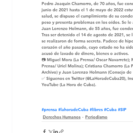
Pedro Joaquín Chamorro, de 70 años, fue cond
junio de 2021 hasta el 1 de mayo de 2022 estu
salud, se dispuso el cumplimiento de su condena
peso y presenta problemas en los oídos. Se le 
Juan Lorenzo Holmann, de 55 años, fue conden
Tras ser detenido el 14 de agosto de 2021, se l
se realizaron de forma secreta. Padece de hipe
corazón el año pasado, cuyo estado no ha sido
acusó de lavado de dinero, bienes o activos. 
📷 Miguel Mora (La Prensa/ Oscar Navarrete); 
Prensa/ Uriel Molina); Cristiana Chamorro (La
Archivo) y Juan Lorenzo Holmann (Consejo de 
✅ Síguenos en Twitter (@LaHoradeCuba20), Ins
YouTube (La Hora de Cuba).
#prensa
#lahoradeCuba
#libres
#Cuba
#SIP
Derechos Humanos
Periodismo