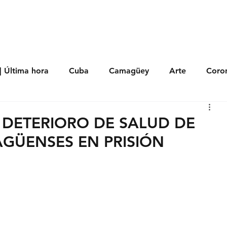
s
Política
Negocios
Tecnología
Salud
Deporte
Entrete
| Última hora
Cuba
Camagüey
Arte
Coron
Fotoseries
Galería
Historia
Nacionales
Me
E DETERIORO DE SALUD DE
AGÜENSES EN PRISIÓN
 Políticos
Religión
Reportaje
Tecnología