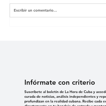
Untitl
Escribir un comentario...
MENOR ENVIADO A
PRISIÓN TRAS PROTESTA
EN MORÓN
Infórmate con criterio
Suscríbete al boletín de La Hora de Cuba y acced
curada de noticias, análisis independientes y rep
profundizan en la realidad cubana. Recibe cada e
directamente en tu bandeja de entrada y mantent