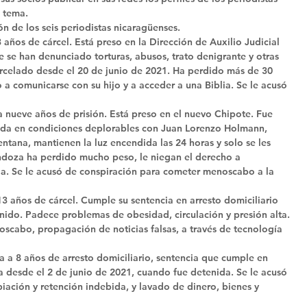
 tema. 
ón de los seis periodistas nicaragüenses. 
años de cárcel. Está preso en la Dirección de Auxilio Judicial 
se han denunciado torturas, abusos, trato denigrante y otras 
rcelado desde el 20 de junio de 2021. Ha perdido más de 30 
ho a comunicarse con su hijo y a acceder a una Biblia. Se le acusó 
nueve años de prisión. Está preso en el nuevo Chipote. Fue 
lda en condiciones deplorables con Juan Lorenzo Holmann, 
tana, mantienen la luz encendida las 24 horas y solo se les 
endoza ha perdido mucho peso, le niegan el derecho a 
lia. Se le acusó de conspiración para cometer menoscabo a la 
3 años de cárcel. Cumple su sentencia en arresto domiciliario 
nido. Padece problemas de obesidad, circulación y presión alta. 
scabo, propagación de noticias falsas, a través de tecnología 
 a 8 años de arresto domiciliario, sentencia que cumple en 
a desde el 2 de junio de 2021, cuando fue detenida. Se le acusó 
iación y retención indebida, y lavado de dinero, bienes y 