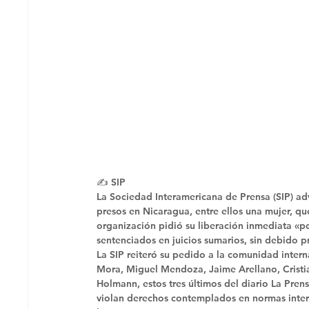
✍️ SIP 
La Sociedad Interamericana de Prensa (SIP) adv
presos en Nicaragua, entre ellos una mujer, q
organización pidió su liberación inmediata «po
sentenciados en juicios sumarios, sin debido pr
La SIP reiteró su pedido a la comunidad interna
Mora, Miguel Mendoza, Jaime Arellano, Crist
Holmann, estos tres últimos del diario La Prens
violan derechos contemplados en normas inter