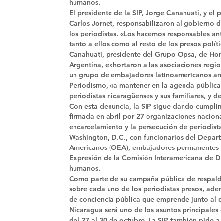
humanos. 
El presidente de la SIP, Jorge Canahuati, y el
Carlos Jornet, responsabilizaron al gobierno d
los periodistas. «Los hacemos responsables ant
tanto a ellos como al resto de los presos políti
Canahuati, presidente del Grupo Opsa, de Hondu
Argentina, exhortaron a las asociaciones regio
un grupo de embajadores latinoamericanos an
Periodismo, «a mantener en la agenda pública 
periodistas nicaragüenses y sus familiares, y d
Con esta denuncia, la SIP sigue dando cumpli
firmada en abril por 27 organizaciones nacion
encarcelamiento y la persecución de periodist
Washington, D.C., con funcionarios del Depart
Americanos (OEA), embajadores permanentes ant
Expresión de la Comisión Interamericana de D
humanos. 
Como parte de su campaña pública de respaldo
sobre cada uno de los periodistas presos, ade
de conciencia pública que emprende junto al d
Nicaragua será uno de los asuntos principales 
del 27 al 30 de octubre. La SIP también pide a s