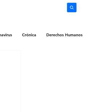
nimiento
Ciencia
Subscríbete
avirus
Crónica
Derechos Humanos
dio Ambiente
Noticias
Ocio y Lugares
Salud
Actualidad