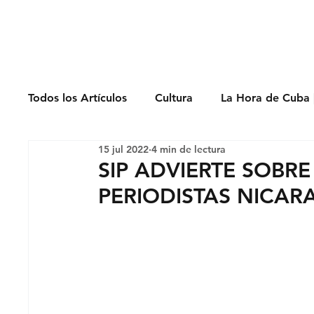
Derechos Humano
Todos los Artículos
Cultura
La Hora de Cuba 
15 jul 2022
4 min de lectura
Economía
Feminicidio
Entrevistas
SIP ADVIERTE SOBR
PERIODISTAS NICAR
Opinión
Periodismo
Política
Presos