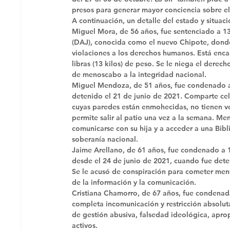
presos para generar mayor conciencia sobre el
A continuación, un detalle del estado y situaci
Miguel Mora, de 56 años, fue sentenciado a 13 
(DAJ), conocida como el nuevo Chipote, donde 
violaciones a los derechos humanos. Está enca
libras (13 kilos) de peso. Se le niega el derec
de menoscabo a la integridad nacional. 
Miguel Mendoza, de 51 años, fue condenado a 
detenido el 21 de junio de 2021. Comparte ce
cuyas paredes están enmohecidas, no tienen ven
permite salir al patio una vez a la semana. M
comunicarse con su hija y a acceder a una Bib
soberanía nacional. 
Jaime Arellano, de 61 años, fue condenado a 1
desde el 24 de junio de 2021, cuando fue dete
Se le acusó de conspiración para cometer meno
de la información y la comunicación. 
Cristiana Chamorro, de 67 años, fue condenada
completa incomunicación y restricción absolut
de gestión abusiva, falsedad ideológica, aprop
activos. 