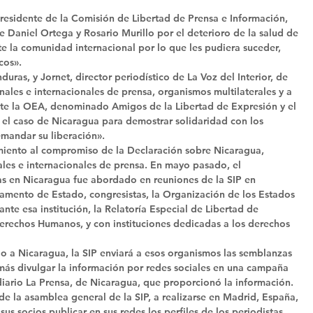
 presidente de la Comisión de Libertad de Prensa e Información, 
e Daniel Ortega y Rosario Murillo por el deterioro de la salud de 
e la comunidad internacional por lo que les pudiera suceder, 
cos». 
ras, y Jornet, director periodístico de La Voz del Interior, de 
nales e internacionales de prensa, organismos multilaterales y a 
te la OEA, denominado Amigos de la Libertad de Expresión y el 
el caso de Nicaragua para demostrar solidaridad con los 
emandar su liberación». 
miento al compromiso de la Declaración sobre Nicaragua, 
ales e internacionales de prensa. En mayo pasado, el 
as en Nicaragua fue abordado en reuniones de la SIP en 
amento de Estado, congresistas, la Organización de los Estados 
e esa institución, la Relatoría Especial de Libertad de 
erechos Humanos, y con instituciones dedicadas a los derechos 
 a Nicaragua, la SIP enviará a esos organismos las semblanzas 
más divulgar la información por redes sociales en una campaña 
iario La Prensa, de Nicaragua, que proporcionó la información. 
de la asamblea general de la SIP, a realizarse en Madrid, España, 
us socios publicar en sus redes los perfiles de los periodistas 