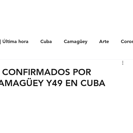
s
Política
Negocios
Tecnología
Salud
Deporte
Entrete
| Última hora
Cuba
Camagüey
Arte
Coron
Fotoseries
Galería
Historia
Nacionales
Me
S CONFIRMADOS POR
AMAGÜEY Y49 EN CUBA
 Políticos
Religión
Reportaje
Tecnología