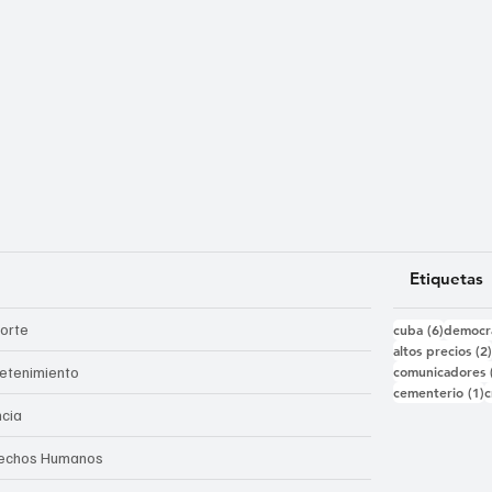
Etiquetas
6 entra
orte
cuba
(6)
democr
altos precios
(2
comunicadores
retenimiento
1
cementerio
(1)
c
ncia
echos Humanos