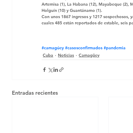
Artemisa (1), La Habana (12), Mayabeque (2), Ma
Holguín (10) y Guantánamo (1). 
Con unos 1867 ingresos y 1217 sospechosos, ya
cuales 485 están reportados de estable, seis pa
#camagúey
#casosconfirmados
#pandemia
Cuba
Noticias
Camagüey
Entradas recientes