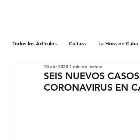
Derechos Humano
Todos los Artículos
Cultura
La Hora de Cuba 
10 abr 2020
1 min de lectura
Economía
Feminicidio
Entrevistas
SEIS NUEVOS CASO
CORONAVIRUS EN C
Opinión
Periodismo
Política
Presos