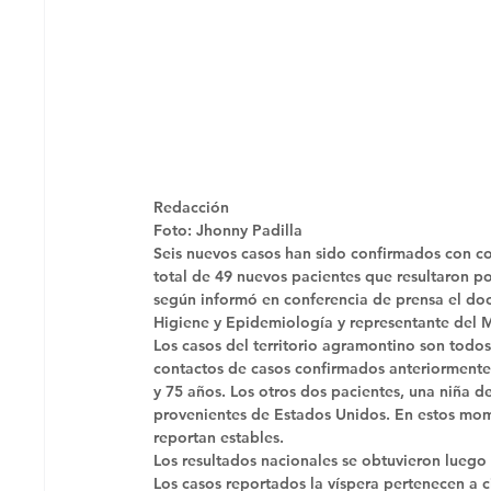
Redacción
Foto: Jhonny Padilla 
Seis nuevos casos han sido confirmados con co
total de 49 nuevos pacientes que resultaron pos
según informó en conferencia de prensa el doct
Higiene y Epidemiología y representante del Mi
Los casos del territorio agramontino son todo
contactos de casos confirmados anteriormente
y 75 años. Los otros dos pacientes, una niña d
provenientes de Estados Unidos. En estos mome
reportan estables. 
Los resultados nacionales se obtuvieron luego 
Los casos reportados la víspera pertenecen a c