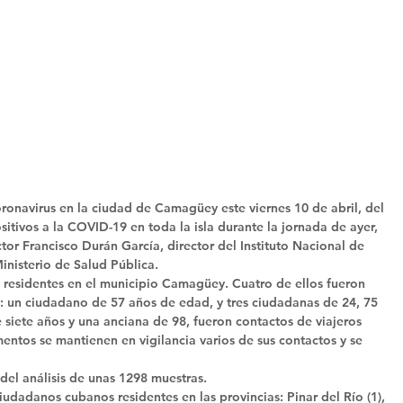
ronavirus en la ciudad de Camagüey este viernes 10 de abril, del 
itivos a la COVID-19 en toda la isla durante la jornada de ayer, 
or Francisco Durán García, director del Instituto Nacional de 
nisterio de Salud Pública. 
s residentes en el municipio Camagüey. Cuatro de ellos fueron 
: un ciudadano de 57 años de edad, y tres ciudadanas de 24, 75 
e siete años y una anciana de 98, fueron contactos de viajeros 
ntos se mantienen en vigilancia varios de sus contactos y se 
del análisis de unas 1298 muestras. 
iudadanos cubanos residentes en las provincias: Pinar del Río (1), 