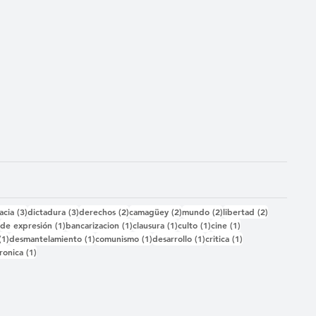
das
3 entradas
3 entradas
2 entradas
2 entradas
2 entradas
2 entradas
acia
(3)
dictadura
(3)
derechos
(2)
camagüey
(2)
mundo
(2)
libertad
(2)
2 entradas
1 entrada
1 entrada
1 entrada
1 entrada
1 entrada
)
de expresión
(1)
bancarizacion
(1)
clausura
(1)
culto
(1)
cine
(1)
1 entrada
1 entrada
1 entrada
1 entrada
1 entrada
(1)
desmantelamiento
(1)
comunismo
(1)
desarrollo
(1)
critica
(1)
 entrada
1 entrada
ronica
(1)