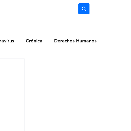
nimiento
Ciencia
Subscríbete
avirus
Crónica
Derechos Humanos
dio Ambiente
Noticias
Ocio y Lugares
Salud
Actualidad