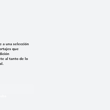
e a una selección
ortajes que
dición
e al tanto de lo
al.
 Cuba