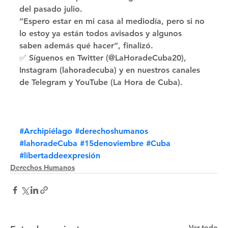
del pasado julio. 
“Espero estar en mi casa al mediodía, pero si no 
lo estoy ya están todos avisados y algunos 
saben además qué hacer”, finalizó. 
✅ Síguenos en Twitter (@LaHoradeCuba20), 
Instagram (lahoradecuba) y en nuestros canales 
de Telegram y YouTube (La Hora de Cuba).
#Archipiélago
#derechoshumanos
#lahoradeCuba
#15denoviembre
#Cuba
#libertaddeexpresión
Derechos Humanos
Ver todo