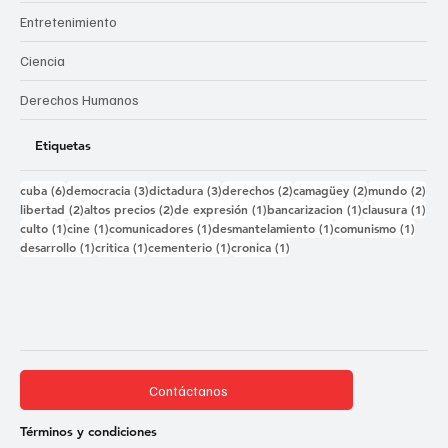
Entretenimiento
Ciencia
Derechos Humanos
Etiquetas
6 entradas
3 entradas
3 entradas
2 entradas
2 entradas
2 e
cuba
(6)
democracia
(3)
dictadura
(3)
derechos
(2)
camagüey
(2)
mundo
(2)
2 entradas
2 entradas
1 entrada
1 entrada
1 e
libertad
(2)
altos precios
(2)
de expresión
(1)
bancarizacion
(1)
clausura
(1)
1 entrada
1 entrada
1 entrada
1 entrada
1 ent
culto
(1)
cine
(1)
comunicadores
(1)
desmantelamiento
(1)
comunismo
(1)
1 entrada
1 entrada
1 entrada
1 entrada
desarrollo
(1)
critica
(1)
cementerio
(1)
cronica
(1)
Contáctanos
Términos y condiciones