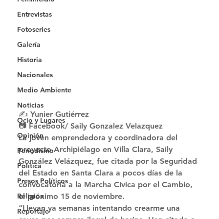
Entrevistas
Fotoseries
Galería
Historia
Nacionales
Medio Ambiente
Noticias
✍ Yunier Gutiérrez
Ocio y Lugares
📷 Facebook/ Saily Gonzalez Velazquez 
Opinión
La joven emprendedora y coordinadora del 
proyecto Archipiélago en Villa Clara, Saily 
Periodismo
González Velázquez, fue citada por la Seguridad 
Política
del Estado en Santa Clara a pocos días de la 
Presos Políticos
convocatoria a la Marcha Cívica por el Cambio, 
el próximo 15 de noviembre. 
Religión
“Llevan ya semanas intentando crearme una 
Reportaje