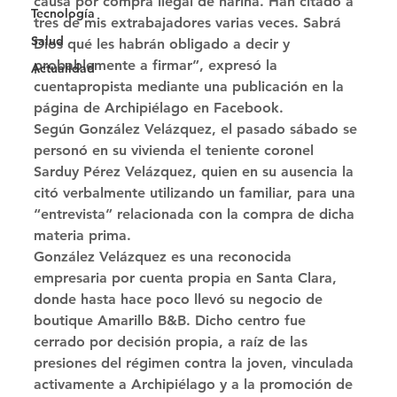
causa por compra ilegal de harina. Han citado a 
Tecnología
tres de mis extrabajadores varias veces. Sabrá 
Salud
Dios qué les habrán obligado a decir y 
probablemente a firmar”, expresó la 
Actualidad
cuentapropista mediante una publicación en la 
página de Archipiélago en Facebook. 
Según González Velázquez, el pasado sábado se 
personó en su vivienda el teniente coronel 
Sarduy Pérez Velázquez, quien en su ausencia la 
citó verbalmente utilizando un familiar, para una 
“entrevista” relacionada con la compra de dicha 
materia prima. 
González Velázquez es una reconocida 
empresaria por cuenta propia en Santa Clara, 
donde hasta hace poco llevó su negocio de 
boutique Amarillo B&B. Dicho centro fue 
cerrado por decisión propia, a raíz de las 
presiones del régimen contra la joven, vinculada 
activamente a Archipiélago y a la promoción de 