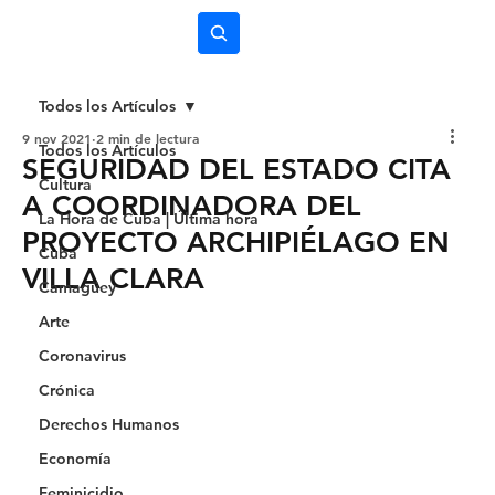
Subscríbete
Todos los Artículos
9 nov 2021
2 min de lectura
Todos los Artículos
SEGURIDAD DEL ESTADO CITA
Cultura
A COORDINADORA DEL
La Hora de Cuba | Última hora
PROYECTO ARCHIPIÉLAGO EN
Cuba
VILLA CLARA
Camagüey
Arte
Coronavirus
Crónica
Derechos Humanos
Economía
Feminicidio