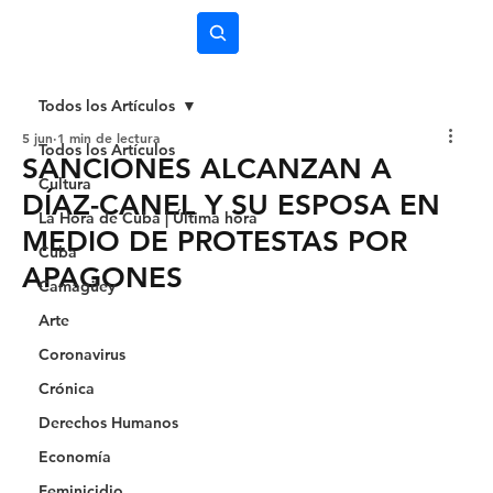
Subscríbete
Todos los Artículos
5 jun
1 min de lectura
Todos los Artículos
SANCIONES ALCANZAN A
Cultura
DÍAZ-CANEL Y SU ESPOSA EN
La Hora de Cuba | Última hora
MEDIO DE PROTESTAS POR
Cuba
APAGONES
Camagüey
Arte
Coronavirus
Crónica
Derechos Humanos
Economía
Feminicidio