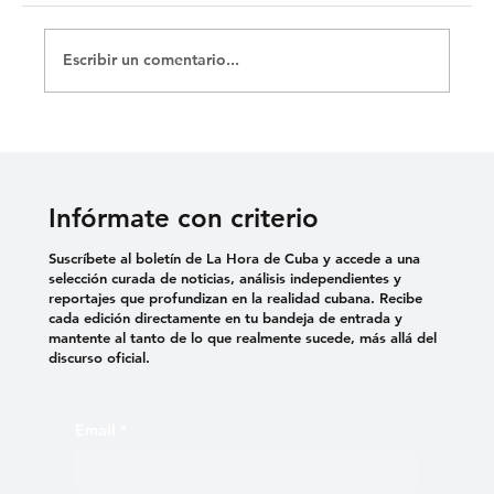
Escribir un comentario...
DENUNCIAN EL USO DE VIOLENCIA
SEXUAL COMO TORTURA EN
CÁRCELES CUBANAS
Infórmate con criterio
Suscríbete al boletín de La Hora de Cuba y accede a una
selección curada de noticias, análisis independientes y
reportajes que profundizan en la realidad cubana. Recibe
cada edición directamente en tu bandeja de entrada y
mantente al tanto de lo que realmente sucede, más allá del
discurso oficial.
Email
*