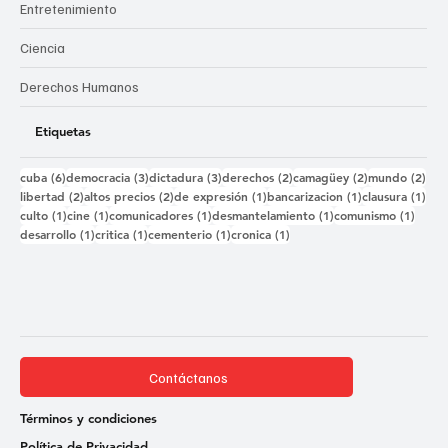
Entretenimiento
Ciencia
Derechos Humanos
Etiquetas
6 entradas
3 entradas
3 entradas
2 entradas
2 entradas
2 e
cuba
(6)
democracia
(3)
dictadura
(3)
derechos
(2)
camagüey
(2)
mundo
(2)
2 entradas
2 entradas
1 entrada
1 entrada
1 e
libertad
(2)
altos precios
(2)
de expresión
(1)
bancarizacion
(1)
clausura
(1)
1 entrada
1 entrada
1 entrada
1 entrada
1 ent
culto
(1)
cine
(1)
comunicadores
(1)
desmantelamiento
(1)
comunismo
(1)
1 entrada
1 entrada
1 entrada
1 entrada
desarrollo
(1)
critica
(1)
cementerio
(1)
cronica
(1)
Contáctanos
Términos y condiciones
Política de Privacidad