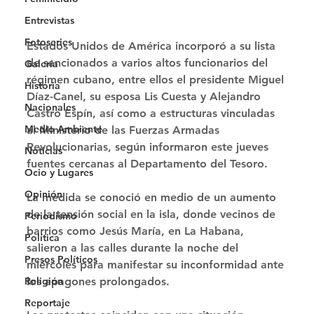
Entrevistas
Fotoseries
Estados Unidos de América incorporó a su lista 
de sancionados a varios altos funcionarios del 
Galería
régimen cubano, entre ellos el presidente Miguel 
Historia
Díaz-Canel, su esposa Lis Cuesta y Alejandro 
Nacionales
Castro Espín, así como a estructuras vinculadas 
Medio Ambiente
al Ministerio de las Fuerzas Armadas 
Revolucionarias, según informaron este jueves 
Noticias
fuentes cercanas al Departamento del Tesoro. 
Ocio y Lugares
Opinión
La medida se conoció en medio de un aumento 
de la tensión social en la isla, donde vecinos de 
Periodismo
barrios como Jesús María, en La Habana, 
Política
salieron a las calles durante la noche del 
Presos Políticos
miércoles para manifestar su inconformidad ante 
Religión
los apagones prolongados. 
Reportaje