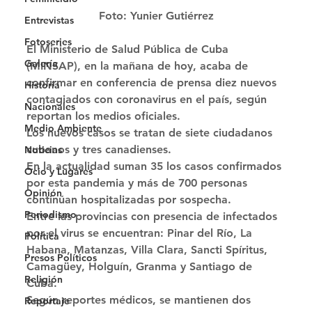
Foto: Yunier Gutiérrez
Entrevistas
Fotoseries
El Ministerio de Salud Pública de Cuba 
Galería
(MINSAP), en la mañana de hoy, acaba de 
confirmar en conferencia de prensa diez nuevos 
Historia
contagiados con coronavirus en el país, según 
Nacionales
reportan los medios oficiales. 
Medio Ambiente
Los nuevos casos se tratan de siete ciudadanos 
cubanos y tres canadienses. 
Noticias
En la actualidad suman 35 los casos confirmados 
Ocio y Lugares
por esta pandemia y más de 700 personas 
Opinión
continúan hospitalizadas por sospecha. 
Periodismo
Entre las provincias con presencia de infectados 
por el virus se encuentran: Pinar del Río, La 
Política
Habana, Matanzas, Villa Clara, Sancti Spíritus, 
Presos Políticos
Camagüey, Holguín, Granma y Santiago de 
Religión
Cuba. 
Según reportes médicos, se mantienen dos 
Reportaje