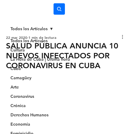
Subscríbete
Todos los Artículos
22 mar 2020
1 min de lectura
Todos los Artículos
SALUD PÚBLICA ANUNCIA 10
Cultura
NUEVOS INFECTADOS POR
La Hora de Cuba | Última hora
CORONAVIRUS EN CUBA
Cuba
Camagüey
Arte
Coronavirus
Crónica
Derechos Humanos
Economía
Feminicidio