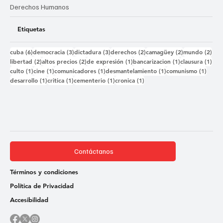
Derechos Humanos
Etiquetas
6 entradas
3 entradas
3 entradas
2 entradas
2 entradas
2 e
cuba
(6)
democracia
(3)
dictadura
(3)
derechos
(2)
camagüey
(2)
mundo
(2)
2 entradas
2 entradas
1 entrada
1 entrada
1 e
libertad
(2)
altos precios
(2)
de expresión
(1)
bancarizacion
(1)
clausura
(1)
1 entrada
1 entrada
1 entrada
1 entrada
1 ent
culto
(1)
cine
(1)
comunicadores
(1)
desmantelamiento
(1)
comunismo
(1)
1 entrada
1 entrada
1 entrada
1 entrada
desarrollo
(1)
critica
(1)
cementerio
(1)
cronica
(1)
Contáctanos
Términos y condiciones
Política de Privacidad
Accesibilidad