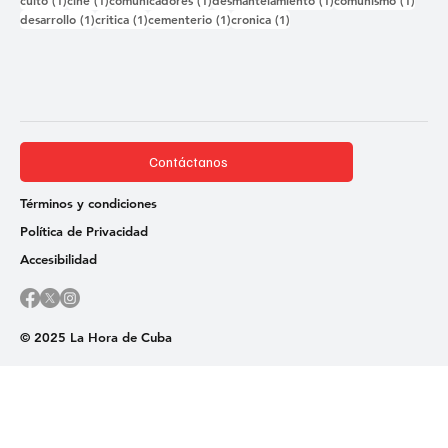
1 entrada
1 entrada
1 entrada
1 entrada
desarrollo
(1)
critica
(1)
cementerio
(1)
cronica
(1)
Contáctanos
Términos y condiciones
Política de Privacidad
Accesibilidad
© 2025 La Hora de Cuba