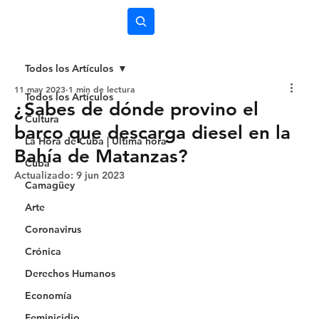
Subscríbete
Todos los Artículos
11 may 2023
1 min de lectura
Todos los Artículos
¿Sabes de dónde provino el
Cultura
barco que descarga diesel en la
La Hora de Cuba | Última hora
Bahía de Matanzas?
Cuba
Actualizado:
9 jun 2023
Camagüey
Arte
Coronavirus
Crónica
Derechos Humanos
Economía
Feminicidio