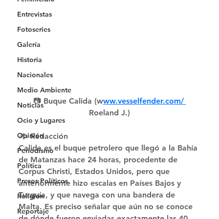
Entrevistas
Fotoseries
Galería
Historia
Nacionales
Medio Ambiente
📷 Buque Calida (w
ww.vesselfender.com/ 
Noticias
Roeland J.)
Ocio y Lugares
Opinión
✍️ Redacción 
Calida es el buque petrolero que llegó a la Bahía 
Periodismo
de Matanzas hace 24 horas, procedente de 
Política
Corpus Christi, Estados Unidos, pero que 
Presos Políticos
anteriormente hizo escalas en Países Bajos y 
Turquía, y que navega con una bandera de 
Religión
Malta. Es preciso señalar que aún no se conoce 
Reportaje
de dónde fueron enviadas exactamente las 40 