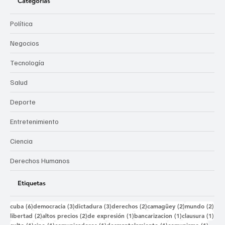
Categorías
Política
Negocios
Tecnología
Salud
Deporte
Entretenimiento
Ciencia
Derechos Humanos
Etiquetas
6 entradas
3 entradas
3 entradas
2 entradas
2 entradas
2 e
cuba
(6)
democracia
(3)
dictadura
(3)
derechos
(2)
camagüey
(2)
mundo
(2)
2 entradas
2 entradas
1 entrada
1 entrada
1 e
libertad
(2)
altos precios
(2)
de expresión
(1)
bancarizacion
(1)
clausura
(1)
1 entrada
1 entrada
1 entrada
1 entrada
1 ent
culto
(1)
cine
(1)
comunicadores
(1)
desmantelamiento
(1)
comunismo
(1)