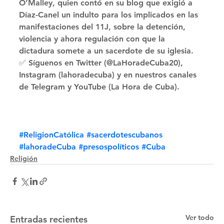
O’Malley, quien contó en su blog que exigió a 
Díaz-Canel un indulto para los implicados en las 
manifestaciones del 11J, sobre la detención, 
violencia y ahora regulación con que la 
dictadura somete a un sacerdote de su iglesia. 
✅ Síguenos en Twitter (@LaHoradeCuba20), 
Instagram (lahoradecuba) y en nuestros canales 
de Telegram y YouTube (La Hora de Cuba).
#ReligionCatólica
#sacerdotescubanos
#lahoradeCuba
#presospolíticos
#Cuba
Religión
Ver todo
Entradas recientes