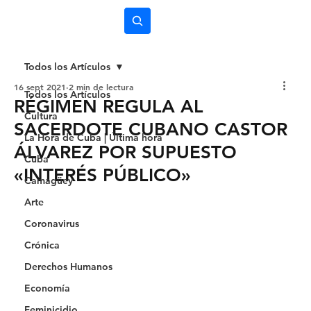
Subscríbete
Todos los Artículos
16 sept 2021
2 min de lectura
Todos los Artículos
RÉGIMEN REGULA AL
Cultura
SACERDOTE CUBANO CASTOR
La Hora de Cuba | Última hora
ÁLVAREZ POR SUPUESTO
Cuba
«INTERÉS PÚBLICO»
Camagüey
Arte
Coronavirus
Crónica
Derechos Humanos
Economía
Feminicidio