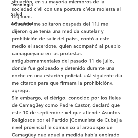
situación, en su mayoría miembros de la 
Tecnología
sociedad civil con una postura cívica molesta al 
Salud
régimen. 
Actualidad
«Cuando me soltaron después del 11J me 
dijeron que tenía una medida cautelar y 
prohibición de salir del país», contó a este 
medio el sacerdote, quien acompañó al pueblo 
camagüeyano en las protestas 
antigubernamentales del pasado 11 de julio, 
donde fue golpeado y detenido durante una 
noche en una estación policial. «Al siguiente día 
me citaron para que firmara la prohibición», 
agregó. 
Sin embargo, el clérigo, conocido por los fieles 
de Camagüey como Padre Castor, declaró que 
este 10 de septiembre «el que atiende Asuntos 
Religiosos por el Partido [Comunista de Cuba] a 
nivel provincial le comunicó al arzobispo de 
Camagüey que aquella medida había expirado 