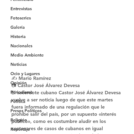
Entrevistas
Fotoseries
Galería
Historia
Nacionales
Medio Ambiente
Noticias
Ocio y Lugares
✍ Mario Ramírez
Opinión
📷 Castor José Álvarez Devesa 
Periodismo
El sacerdote cubano Castor José Álvarez Devesa 
vuelve a ser noticia luego de que este martes 
Política
fuera informado de una regulación que le 
Presos Políticos
prohíbe salir del país, por un supuesto «interés 
Religión
público», como es costumbre aludir en los 
centenares de casos de cubanos en igual 
Reportaje