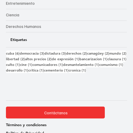
Entretenimiento
Ciencia
Derechos Humanos
Etiquetas
6 entradas
3 entradas
3 entradas
2 entradas
2 entradas
2 e
cuba
(6)
democracia
(3)
dictadura
(3)
derechos
(2)
camagüey
(2)
mundo
(2)
2 entradas
2 entradas
1 entrada
1 entrada
1 e
libertad
(2)
altos precios
(2)
de expresión
(1)
bancarizacion
(1)
clausura
(1)
1 entrada
1 entrada
1 entrada
1 entrada
1 ent
culto
(1)
cine
(1)
comunicadores
(1)
desmantelamiento
(1)
comunismo
(1)
1 entrada
1 entrada
1 entrada
1 entrada
desarrollo
(1)
critica
(1)
cementerio
(1)
cronica
(1)
Contáctanos
Términos y condiciones