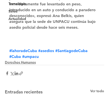
Tecnología
inmediatamente fue levantado en peso, 
introducido en un auto y conducido a paradero 
Salud
desconocido», expresó Ana Belkis, quien 
Actualidad
asegura que la sede de UNPACU continúa bajo 
asedio policial desde hace seis meses.
#lahoradeCuba
#asedios
#SantiagodeCuba
#Cuba
#umpacu
Derechos Humanos
Ver todo
Entradas recientes