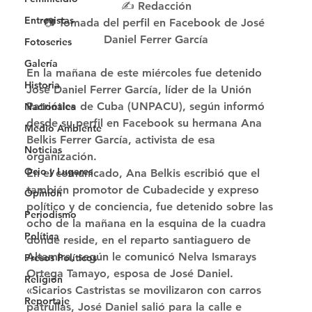
✍️ Redacción
Entrevistas
📷 Tomada del perfil en Facebook de José 
Daniel Ferrer García
Fotoseries
Galería
En la mañana de este miércoles fue detenido 
Historia
José Daniel Ferrer García, líder de la Unión 
Patriótica de Cuba (UNPACU), según informó 
Nacionales
desde su perfil en Facebook su hermana Ana 
Medio Ambiente
Belkis Ferrer García, activista de esa 
Noticias
organización. 
Ocio y Lugares
En el comunicado, Ana Belkis escribió que el 
también promotor de Cubadecide y expreso 
Opinión
político y de conciencia, fue detenido sobre las 
Periodismo
ocho de la mañana en la esquina de la cuadra 
Política
donde reside, en el reparto santiaguero de 
Altamira, según le comunicó Nelva Ismarays 
Presos Políticos
Ortega Tamayo, esposa de José Daniel. 
Religión
«Sicarios Castristas se movilizaron con carros 
Reportaje
patrullas, José Daniel salió para la calle e 