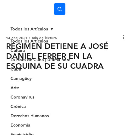
Subscríbete
Todos los Artículos
14 ene 2021
1 min de lectura
Todos los Artículos
RÉGIMEN DETIENE A JOSÉ
Cultura
DANIEL FERRER EN LA
La Hora de Cuba | Última hora
ESQUINA DE SU CUADRA
Cuba
Camagüey
Arte
Coronavirus
Crónica
Derechos Humanos
Economía
Feminicidio