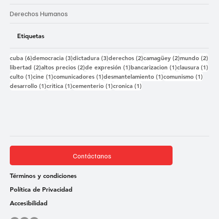
Derechos Humanos
Etiquetas
6 entradas
3 entradas
3 entradas
2 entradas
2 entradas
2 e
cuba
(6)
democracia
(3)
dictadura
(3)
derechos
(2)
camagüey
(2)
mundo
(2)
2 entradas
2 entradas
1 entrada
1 entrada
1 e
libertad
(2)
altos precios
(2)
de expresión
(1)
bancarizacion
(1)
clausura
(1)
1 entrada
1 entrada
1 entrada
1 entrada
1 ent
culto
(1)
cine
(1)
comunicadores
(1)
desmantelamiento
(1)
comunismo
(1)
1 entrada
1 entrada
1 entrada
1 entrada
desarrollo
(1)
critica
(1)
cementerio
(1)
cronica
(1)
Contáctanos
Términos y condiciones
Política de Privacidad
Accesibilidad