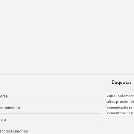
Etiquetas
6 entra
orte
cuba
(6)
democr
altos precios
(2
comunicadores
retenimiento
1
cementerio
(1)
c
ncia
echos Humanos