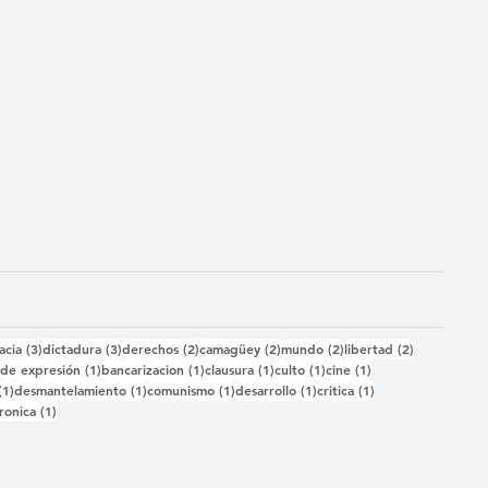
das
3 entradas
3 entradas
2 entradas
2 entradas
2 entradas
2 entradas
acia
(3)
dictadura
(3)
derechos
(2)
camagüey
(2)
mundo
(2)
libertad
(2)
2 entradas
1 entrada
1 entrada
1 entrada
1 entrada
1 entrada
)
de expresión
(1)
bancarizacion
(1)
clausura
(1)
culto
(1)
cine
(1)
1 entrada
1 entrada
1 entrada
1 entrada
1 entrada
(1)
desmantelamiento
(1)
comunismo
(1)
desarrollo
(1)
critica
(1)
 entrada
1 entrada
ronica
(1)