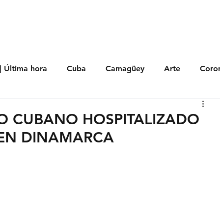
s
Política
Negocios
Tecnología
Salud
Deporte
Entrete
| Última hora
Cuba
Camagüey
Arte
Coron
Fotoseries
Galería
Historia
Nacionales
Me
CO CUBANO HOSPITALIZADO
 EN DINAMARCA
 Políticos
Religión
Reportaje
Tecnología