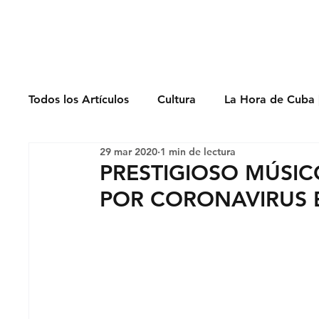
Derechos Humano
Todos los Artículos
Cultura
La Hora de Cuba 
29 mar 2020
1 min de lectura
Economía
Feminicidio
Entrevistas
PRESTIGIOSO MÚSI
POR CORONAVIRUS
Opinión
Periodismo
Política
Presos