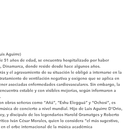
is Aguirre) 
de 51 años de edad, se encuentra hospitalizado por haber 
s, Dinamarca, donde reside desde hace algunos años. 
s y el agravamiento de su situación le obligó a internarse en la 
 tratamiento de ventilación negativa y oxígeno que se aplica en 
tener asociadas enfermedades cardiovasculares. Sin embargo, la 
cuentra estable y con visibles mejorías, según informaron a 
. 
con obras señeras como “Añá”, “Eshu Elegguá” y “Ochosi”, es 
úsica de concierto a nivel mundial. Hijo de Luis Aguirre D’Orio, 
y, y discípulo de los legendarios Harold Gramatges y Roberto 
tico Iván César Morales, quien lo considera “el más sugestivo, 
 en el orbe internacional de la música académica 