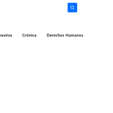
nimiento
Ciencia
Subscríbete
avirus
Crónica
Derechos Humanos
dio Ambiente
Noticias
Ocio y Lugares
Salud
Actualidad