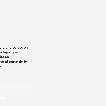
e a una selección
ortajes que
dición
e al tanto de lo
al.
 Cuba