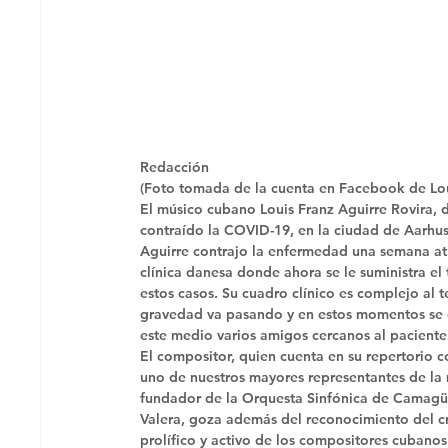
Redacción
(Foto tomada de la cuenta en Facebook de Lou
El músico cubano Louis Franz Aguirre Rovira, 
contraído la COVID-19, en la ciudad de Aarhu
Aguirre contrajo la enfermedad una semana atrá
clínica danesa donde ahora se le suministra el
estos casos. Su cuadro clínico es complejo al 
gravedad va pasando y en estos momentos se en
este medio varios amigos cercanos al paciente
El compositor, quien cuenta en su repertorio 
uno de nuestros mayores representantes de la m
fundador de la Orquesta Sinfónica de Camagüe
Valera, goza además del reconocimiento del crí
prolífico y activo de los compositores cubanos