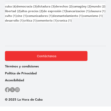
6 entradas
3 entradas
3 entradas
2 entradas
2 entradas
2 e
cuba
(6)
democracia
(3)
dictadura
(3)
derechos
(2)
camagüey
(2)
mundo
(2)
2 entradas
2 entradas
1 entrada
1 entrada
1 e
libertad
(2)
altos precios
(2)
de expresión
(1)
bancarizacion
(1)
clausura
(1)
1 entrada
1 entrada
1 entrada
1 entrada
1 ent
culto
(1)
cine
(1)
comunicadores
(1)
desmantelamiento
(1)
comunismo
(1)
1 entrada
1 entrada
1 entrada
1 entrada
desarrollo
(1)
critica
(1)
cementerio
(1)
cronica
(1)
Contáctanos
Términos y condiciones
Política de Privacidad
Accesibilidad
© 2025 La Hora de Cuba