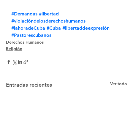
#Demandas
#libertad
#violacióndelosderechoshumanos
#lahoradeCuba
#Cuba
#libertaddeexpresión
#Pastorescubanos
Derechos Humanos
Religión
Ver todo
Entradas recientes