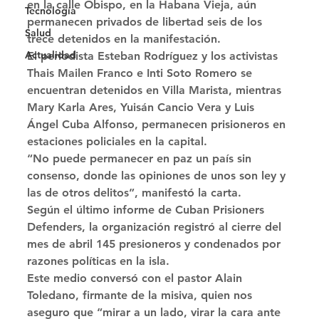
en la calle Obispo, en la Habana Vieja, aún 
Tecnología
permanecen privados de libertad seis de los 
Salud
trece detenidos en la manifestación. 
Actualidad
El periodista Esteban Rodríguez y los activistas 
Thais Mailen Franco e Inti Soto Romero se 
encuentran detenidos en Villa Marista, mientras 
Mary Karla Ares, Yuisán Cancio Vera y Luis 
Ángel Cuba Alfonso, permanecen prisioneros en 
estaciones policiales en la capital. 
“No puede permanecer en paz un país sin 
consenso, donde las opiniones de unos son ley y 
las de otros delitos”, manifestó la carta. 
Según el último informe de Cuban Prisioners 
Defenders, la organización registró al cierre del 
mes de abril 145 presioneros y condenados por 
razones políticas en la isla. 
Este medio conversó con el pastor Alain 
Toledano, firmante de la misiva, quien nos 
aseguro que “mirar a un lado, virar la cara ante 