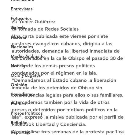
Entrevistas
Fotoseries
✍️ Yunier Gutiérrez
Galería
📷 Tomada de Redes Sociales 
Una carta publicada este viernes por siete 
Historia
pastores evangélicos cubanos, dirigida a las 
Nacionales
autoridades, demanda la libertad inmediata de 
Medio Ambiente
los detenidos en la calle Obispo el pasado 30 de 
abril y de los demás presos políticos 
Noticias
condenados por el régimen en la isla. 
Ocio y Lugares
“Demandamos al Estado cubano la liberación 
Opinión
inmedia de los detenidos de Obispo sin 
Periodismo
consecuencias legales para ellos o sus familiares. 
Intercedemos también por la vida de otros 
Política
presos o detenidos por motivos políticos en la 
Presos Políticos
isla”, expresó la misiva publicada por el perfil de 
Religión
Facebook Libertad y Conciencia. 
Al cumplirse tres semanas de la protesta pacífica 
Reportaje