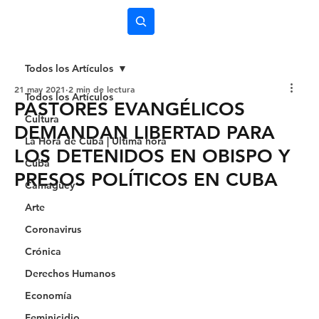
Subscríbete
Todos los Artículos
21 may 2021
2 min de lectura
Todos los Artículos
PASTORES EVANGÉLICOS
Cultura
DEMANDAN LIBERTAD PARA
La Hora de Cuba | Última hora
LOS DETENIDOS EN OBISPO Y
Cuba
PRESOS POLÍTICOS EN CUBA
Camagüey
Arte
Coronavirus
Crónica
Derechos Humanos
Economía
Feminicidio