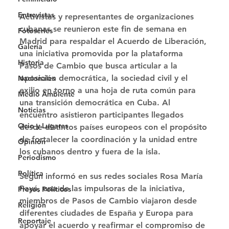
Entrevistas
Activistas y representantes de organizaciones 
cubanas se reunieron este fin de semana en 
Fotoseries
Madrid para respaldar el Acuerdo de Liberación, 
Galería
una iniciativa promovida por la plataforma 
Historia
Pasos de Cambio que busca articular a la 
oposición democrática, la sociedad civil y el 
Nacionales
exilio en torno a una hoja de ruta común para 
Medio Ambiente
una transición democrática en Cuba. Al 
Noticias
encuentro asistieron participantes llegados 
Ocio y Lugares
desde distintos países europeos con el propósito 
de fortalecer la coordinación y la unidad entre 
Opinión
los cubanos dentro y fuera de la isla. 
Periodismo
Política
Según informó en sus redes sociales Rosa María 
Payá, una de las impulsoras de la iniciativa, 
Presos Políticos
miembros de Pasos de Cambio viajaron desde 
Religión
diferentes ciudades de España y Europa para 
Reportaje
apoyar el acuerdo y reafirmar el compromiso de 