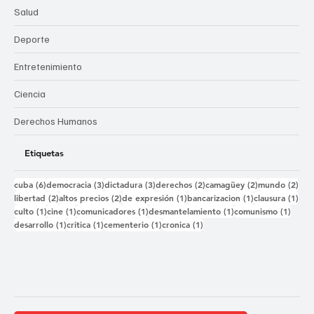
Salud
Deporte
Entretenimiento
Ciencia
Derechos Humanos
Etiquetas
6 entradas
3 entradas
3 entradas
2 entradas
2 entradas
2 e
cuba
(6)
democracia
(3)
dictadura
(3)
derechos
(2)
camagüey
(2)
mundo
(2)
2 entradas
2 entradas
1 entrada
1 entrada
1 e
libertad
(2)
altos precios
(2)
de expresión
(1)
bancarizacion
(1)
clausura
(1)
1 entrada
1 entrada
1 entrada
1 entrada
1 ent
culto
(1)
cine
(1)
comunicadores
(1)
desmantelamiento
(1)
comunismo
(1)
1 entrada
1 entrada
1 entrada
1 entrada
desarrollo
(1)
critica
(1)
cementerio
(1)
cronica
(1)