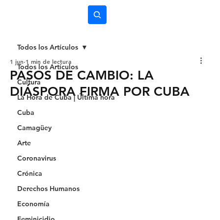
Subscríbete
Todos los Artículos
1 jun
1 min de lectura
Todos los Artículos
PASOS DE CAMBIO: LA
Cultura
DIÁSPORA FIRMA POR CUBA
La Hora de Cuba | Última hora
Cuba
Camagüey
Arte
Coronavirus
Crónica
Derechos Humanos
Economía
Feminicidio