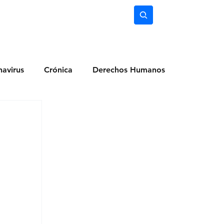
nimiento
Ciencia
Subscríbete
avirus
Crónica
Derechos Humanos
dio Ambiente
Noticias
Ocio y Lugares
Salud
Actualidad