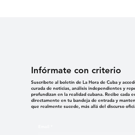
MATADERO
MI NI
MADRE
MEDI
JUSTIC
Infórmate con criterio
Suscríbete al boletín de La Hora de Cuba y acced
curada de noticias, análisis independientes y rep
profundizan en la realidad cubana. Recibe cada e
directamente en tu bandeja de entrada y mantent
que realmente sucede, más allá del discurso ofici
Email
*