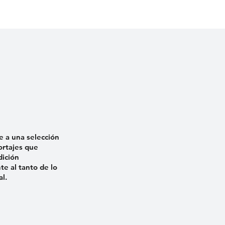
ÑO ESTÁ PRESO»:
VIVIENDA DE CAMIL
 DE ERNESTO
ACOSTA EN EL 32.º
NA RECLAMA
ANIVERSARIO DEL
IA
MALECONAZO
e a una selección
ortajes que
dición
e al tanto de lo
al.