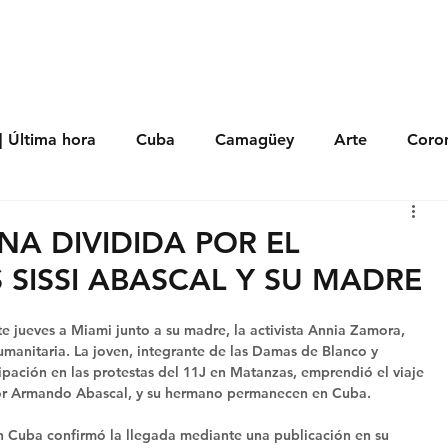
s
Política
Negocios
Tecnología
Salud
Deporte
Entrete
| Última hora
Cuba
Camagüey
Arte
Coron
Fotoseries
Galería
Historia
Nacionales
Me
NA DIVIDIDA POR EL
 SISSI ABASCAL Y SU MADRE
 Políticos
Religión
Reportaje
Tecnología
te jueves a Miami junto a su madre, la activista Annia Zamora, 
 humanitaria. La joven, integrante de las Damas de Blanco y 
ipación en las protestas del 11J en Matanzas, emprendió el viaje 
itor Armando Abascal, y su hermano permanecen en Cuba. 
 Cuba confirmó la llegada mediante una publicación en su 