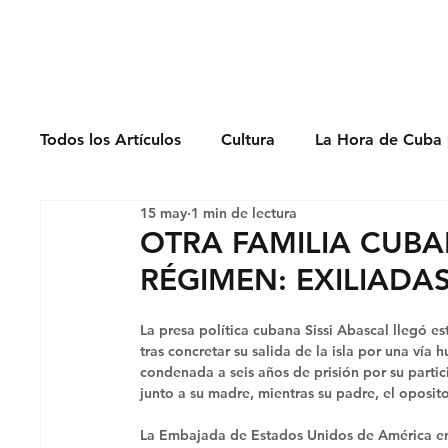
Derechos Humano
Todos los Artículos
Cultura
La Hora de Cuba 
15 may
1 min de lectura
Economía
Feminicidio
Entrevistas
OTRA FAMILIA CUBA
RÉGIMEN: EXILIADAS
Opinión
Periodismo
Política
Presos
La presa política cubana Sissi Abascal llegó es
tras concretar su salida de la isla por una vía
condenada a seis años de prisión por su partic
junto a su madre, mientras su padre, el opos
La Embajada de Estados Unidos de América en