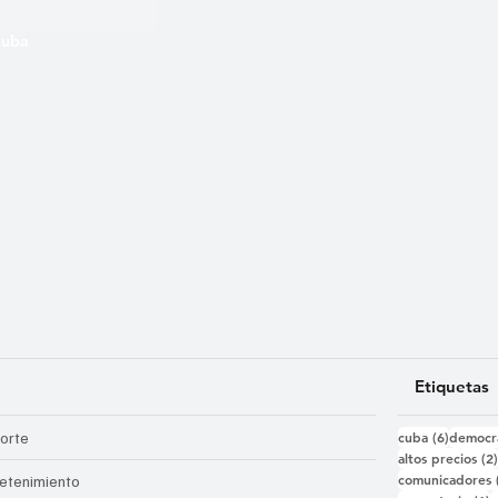
 Cuba
Etiquetas
6 entra
orte
cuba
(6)
democr
altos precios
(2
comunicadores
retenimiento