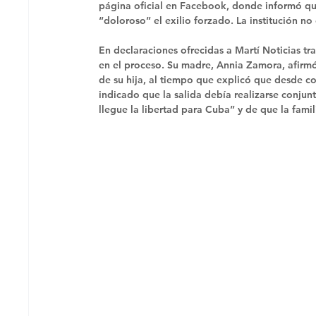
página oficial en Facebook, donde informó que
“doloroso” el exilio forzado. La institución no
En declaraciones ofrecidas a Martí Noticias tra
en el proceso. Su madre, Annia Zamora, afirmó
de su hija, al tiempo que explicó que desde co
indicado que la salida debía realizarse conj
llegue la libertad para Cuba” y de que la fami