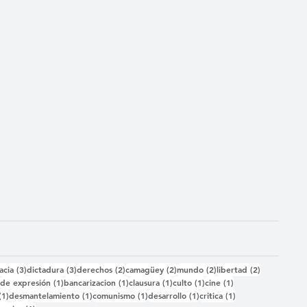
das
3 entradas
3 entradas
2 entradas
2 entradas
2 entradas
2 entradas
acia
(3)
dictadura
(3)
derechos
(2)
camagüey
(2)
mundo
(2)
libertad
(2)
2 entradas
1 entrada
1 entrada
1 entrada
1 entrada
1 entrada
)
de expresión
(1)
bancarizacion
(1)
clausura
(1)
culto
(1)
cine
(1)
1 entrada
1 entrada
1 entrada
1 entrada
1 entrada
(1)
desmantelamiento
(1)
comunismo
(1)
desarrollo
(1)
critica
(1)