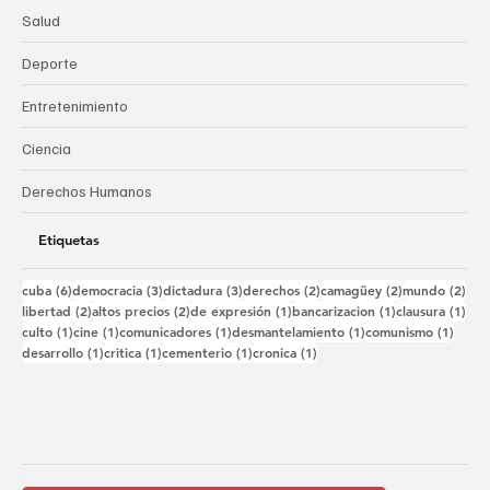
Salud
Deporte
Entretenimiento
Ciencia
Derechos Humanos
Etiquetas
6 entradas
3 entradas
3 entradas
2 entradas
2 entradas
2 e
cuba
(6)
democracia
(3)
dictadura
(3)
derechos
(2)
camagüey
(2)
mundo
(2)
2 entradas
2 entradas
1 entrada
1 entrada
1 e
libertad
(2)
altos precios
(2)
de expresión
(1)
bancarizacion
(1)
clausura
(1)
1 entrada
1 entrada
1 entrada
1 entrada
1 ent
culto
(1)
cine
(1)
comunicadores
(1)
desmantelamiento
(1)
comunismo
(1)
1 entrada
1 entrada
1 entrada
1 entrada
desarrollo
(1)
critica
(1)
cementerio
(1)
cronica
(1)