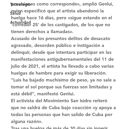
provisiones como corresponde», amplió Genlui, 
Tecnología
quien especificó que el artista abandonó la 
Salud
huelga hace 16 días, pero «sigue estando en el 
Actualidad
‘corredor 25’ de los castigados, de los que no 
tienen derechos a llamadas». 
Acusado de los presuntos delitos de desacato 
agravado, desorden público e instigación a 
delinquir, desde que intentara participar en las 
manifestaciones antigubernamentales del 11 de 
julio de 2021, el artista ha llevado a cabo varias 
huelgas de hambre para exigir su liberación. 
“Luis ha bajado muchísimo de peso, ya no sale a 
tomar el sol porque sus fuerzas son limitadas y 
está débil”, manifestó Genlui. 
El activista del Movimiento San Isidro reiteró 
que no saldrá de Cuba bajo coacción «y apoya a 
todas las personas que han salido de Cuba por 
alguna razón». 
Tras una huelga de más de 30 días sin ingerir 