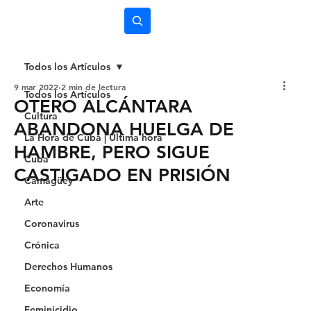
Subscríbete
Todos los Artículos
9 mar 2022
2 min de lectura
Todos los Artículos
OTERO ALCÁNTARA
Cultura
ABANDONA HUELGA DE
La Hora de Cuba | Última hora
HAMBRE, PERO SIGUE
Cuba
CASTIGADO EN PRISIÓN
Camagüey
Arte
Coronavirus
Crónica
Derechos Humanos
Economía
Feminicidio