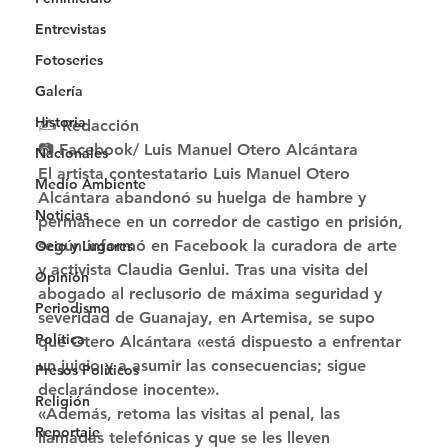
Entrevistas
Fotoseries
Galería
Historia
✍ Redacción
📷 Facebook/ Luis Manuel Otero Alcántara 
Nacionales
El artista contestatario Luis Manuel Otero 
Medio Ambiente
Alcántara abandonó su huelga de hambre y 
Noticias
permanece en un corredor de castigo en prisión, 
según informó en Facebook la curadora de arte 
Ocio y Lugares
y activista Claudia Genlui. Tras una visita del 
Opinión
abogado al reclusorio de máxima seguridad y 
Periodismo
severidad de Guanajay, en Artemisa, se supo 
Política
que Otero Alcántara «está dispuesto a enfrentar 
un juicio y a asumir las consecuencias; sigue 
Presos Políticos
declarándose inocente». 
Religión
«Además, retoma las visitas al penal, las 
Reportaje
llamadas telefónicas y que se les lleven 