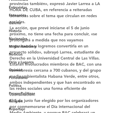
provincias también», expresó Javier Larrea a LA 
Entrevistas
HORA DE CUBA, en referencia a reiteradas 
Fotoseries
denuncias sobre el tema que circulan en redes 
sociales. 
Galería
La acción, que prevé iniciarse el 5 de junio 
Historia
próximo, no tiene una fecha para concluir, «se 
Nacionales
prolongará a medida que nos vayamos 
organizando y logremos convertirla en un 
Medio Ambiente
proyecto sólido», subrayó Larrea, estudiante de 
Noticias
Derecho en la Universidad Central de Las Villas. 
Ocio y Lugares
Estarán involucrados miembros de BAC, con una 
Opinión
memebresía cercana a 700 cubanos, y del grupo 
medioambientalista Habana Verde, entre otros, 
Periodismo
ambos independientes y que han encontrado en 
Política
las redes sociales una forma eficiente de 
Presos Políticos
coordinación. 
El 5 de junio fue elegido por los organizadores 
Religión
por conmemorarse el Día internacional del 
Reportaje
Medio Ambiente, y porque BAC celebrará un 