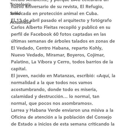
Tecnología
nuevo aniversario de su revista, El Refugio, 
Salud
enfocada en protección animal en Cuba. 
El 13 de abril pasado el arquitecto y fotógrafo 
Actualidad
Carlos Alberto Fleitas recopiló y publicó en su 
perfil de Facebook 60 fotos captadas en las 
últimas semanas de árboles talados en zonas de 
El Vedado, Centro Habana, reparto Kohly, 
Nuevo Vedado, Miramar, Boyeros, Cojímar, 
Palatino, La Víbora y Cerro, todos barrios de la 
capital. 
El joven, nacido en Matanzas, escribió: «Aquí, la 
normalidad a la que todos nos vamos 
acostumbrando, donde todo es miseria, 
calamidad y destrucción… lo normal, tan 
normal, que pocos nos asombramos». 
Larrea y Habana Verde enviaron una misiva a la 
Oficina de atención a la población del Consejo 
de Estado a inicios de esta semana criticando la 