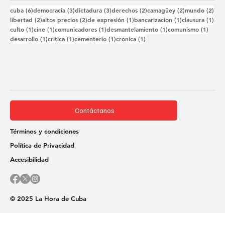
6 entradas
3 entradas
3 entradas
2 entradas
2 entradas
2 e
cuba
(6)
democracia
(3)
dictadura
(3)
derechos
(2)
camagüey
(2)
mundo
(2)
2 entradas
2 entradas
1 entrada
1 entrada
1 e
libertad
(2)
altos precios
(2)
de expresión
(1)
bancarizacion
(1)
clausura
(1)
1 entrada
1 entrada
1 entrada
1 entrada
1 ent
culto
(1)
cine
(1)
comunicadores
(1)
desmantelamiento
(1)
comunismo
(1)
1 entrada
1 entrada
1 entrada
1 entrada
desarrollo
(1)
critica
(1)
cementerio
(1)
cronica
(1)
Contáctanos
Términos y condiciones
Política de Privacidad
Accesibilidad
© 2025 La Hora de Cuba