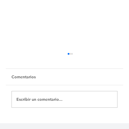
Comentarios
Escribir un comentario...
No hay agua, pero sí salideros en
Camagüey