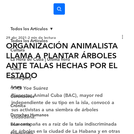
Subscríbete
Todos los Artículos
29 abr 2021
2 min de lectura
Todos los Artículos
ORGANIZACIÓN ANIMALISTA
Cultura
LLAMA A PLANTAR ÁRBOLES
La Hora de Cuba | Última hora
ANTE TALAS HECHAS POR EL
Cuba
ESTADO
Camagüey
Arte
✍️📷 Yoe Suárez 
Bienestar Animal Cuba (BAC), mayor red 
Coronavirus
independiente de su tipo en la isla, convocó a 
Crónica
sus activistas a una siembra de árboles 
Derechos Humanos
ciudadana. 
«La campaña es a raíz de la tala indiscriminada 
Economía
de árboles en la ciudad de La Habana y en otras 
Feminicidio