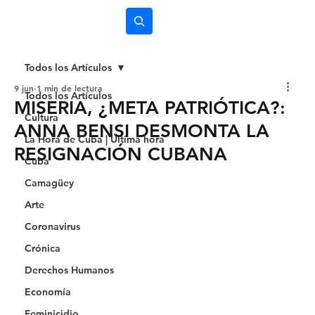
Subscríbete
Todos los Artículos
9 jun
1 min de lectura
Todos los Artículos
MISERIA, ¿META PATRIÓTICA?:
Cultura
ANNA BENSI DESMONTA LA
La Hora de Cuba | Última hora
RESIGNACIÓN CUBANA
Cuba
Camagüey
Arte
Coronavirus
Crónica
Derechos Humanos
Economía
Feminicidio