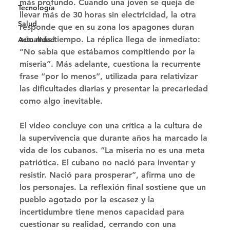
más profundo. Cuando una joven se queja de 
Tecnología
llevar más de 30 horas sin electricidad, la otra 
Salud
responde que en su zona los apagones duran 
aún más tiempo. La réplica llega de inmediato: 
Actualidad
“No sabía que estábamos compitiendo por la 
miseria”. Más adelante, cuestiona la recurrente 
frase “por lo menos”, utilizada para relativizar 
las dificultades diarias y presentar la precariedad 
como algo inevitable. 
El video concluye con una crítica a la cultura de 
la supervivencia que durante años ha marcado la 
vida de los cubanos. “La miseria no es una meta 
patriótica. El cubano no nació para inventar y 
resistir. Nació para prosperar”, afirma uno de 
los personajes. La reflexión final sostiene que un 
pueblo agotado por la escasez y la 
incertidumbre tiene menos capacidad para 
cuestionar su realidad, cerrando con una 