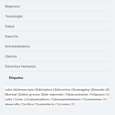
Negocios
Tecnología
Salud
Deporte
Entretenimiento
Ciencia
Derechos Humanos
Etiquetas
6 entradas
3 entradas
3 entradas
2 entradas
2 entradas
2 e
cuba
(6)
democracia
(3)
dictadura
(3)
derechos
(2)
camagüey
(2)
mundo
(2)
2 entradas
2 entradas
1 entrada
1 entrada
1 e
libertad
(2)
altos precios
(2)
de expresión
(1)
bancarizacion
(1)
clausura
(1)
1 entrada
1 entrada
1 entrada
1 entrada
1 ent
culto
(1)
cine
(1)
comunicadores
(1)
desmantelamiento
(1)
comunismo
(1)
1 entrada
1 entrada
1 entrada
1 entrada
desarrollo
(1)
critica
(1)
cementerio
(1)
cronica
(1)