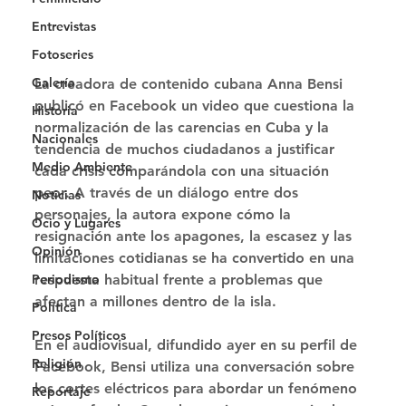
Entrevistas
Fotoseries
Galería
La creadora de contenido cubana Anna Bensi 
publicó en Facebook un video que cuestiona la 
Historia
normalización de las carencias en Cuba y la 
Nacionales
tendencia de muchos ciudadanos a justificar 
Medio Ambiente
cada crisis comparándola con una situación 
peor. A través de un diálogo entre dos 
Noticias
personajes, la autora expone cómo la 
Ocio y Lugares
resignación ante los apagones, la escasez y las 
Opinión
limitaciones cotidianas se ha convertido en una 
Periodismo
respuesta habitual frente a problemas que 
afectan a millones dentro de la isla. 
Política
Presos Políticos
En el audiovisual, difundido ayer en su perfil de 
Religión
Facebook, Bensi utiliza una conversación sobre 
los cortes eléctricos para abordar un fenómeno 
Reportaje