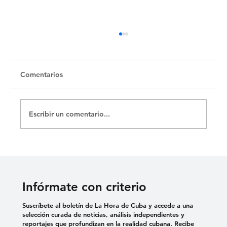
Comentarios
Escribir un comentario...
CUBALEX ALERTA SOBRE AGRESIÓN A
UN ADOLESCENTE PRESO POLÍTICO
EN CIEGO DE ÁVILA
Infórmate con criterio
Suscríbete al boletín de La Hora de Cuba y accede a una
selección curada de noticias, análisis independientes y
reportajes que profundizan en la realidad cubana. Recibe