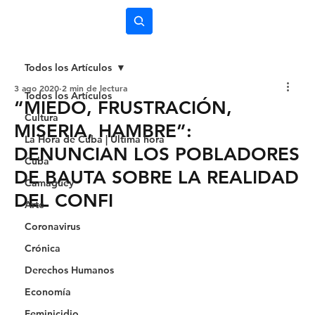
Subscríbete
Todos los Artículos
3 ago 2020
2 min de lectura
Todos los Artículos
“MIEDO, FRUSTRACIÓN,
Cultura
MISERIA, HAMBRE”:
La Hora de Cuba | Última hora
DENUNCIAN LOS POBLADORES
Cuba
DE BAUTA SOBRE LA REALIDAD
Camagüey
DEL CONFI
Arte
Coronavirus
Crónica
Derechos Humanos
Economía
Feminicidio