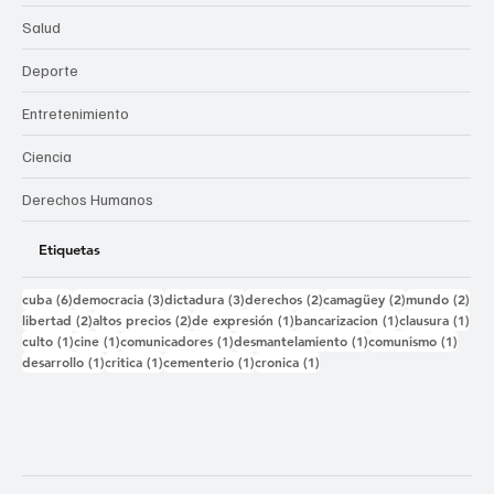
Salud
Deporte
Entretenimiento
Ciencia
Derechos Humanos
Etiquetas
6 entradas
3 entradas
3 entradas
2 entradas
2 entradas
2 e
cuba
(6)
democracia
(3)
dictadura
(3)
derechos
(2)
camagüey
(2)
mundo
(2)
2 entradas
2 entradas
1 entrada
1 entrada
1 e
libertad
(2)
altos precios
(2)
de expresión
(1)
bancarizacion
(1)
clausura
(1)
1 entrada
1 entrada
1 entrada
1 entrada
1 ent
culto
(1)
cine
(1)
comunicadores
(1)
desmantelamiento
(1)
comunismo
(1)
1 entrada
1 entrada
1 entrada
1 entrada
desarrollo
(1)
critica
(1)
cementerio
(1)
cronica
(1)