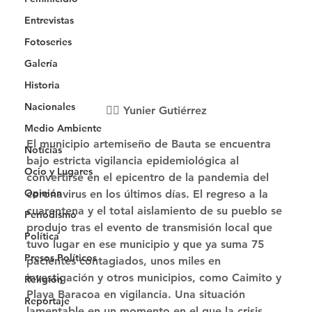
Entrevistas
Fotoseries
Galería
Historia
Nacionales
✍🏻 Yunier Gutiérrez
Medio Ambiente
El municipio artemiseño de Bauta se encuentra 
Noticias
bajo estricta vigilancia epidemiológica al 
Ocio y Lugares
convertirse en el epicentro de la pandemia del 
Opinión
coronavirus en los últimos días. El regreso a la 
cuarentena y el total aislamiento de su pueblo se 
Periodismo
produjo tras el evento de transmisión local que 
Política
tuvo lugar en ese municipio y que ya suma 75 
Presos Políticos
pacientes contagiados, unos miles en 
investigación y otros municipios, como Caimito y 
Religión
Playa Baracoa en vigilancia. Una situación 
Reportaje
lamentable en un momento en el que la crisis 