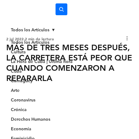
Subscríbete
Todos los Artículos
2 jul 2022
2 min de lectura
Todos los Artículos
MÁS DE TRES MESES DESPUÉS,
Cultura
LA CARRETERA ESTÁ PEOR QUE
La Hora de Cuba | Última hora
CUANDO COMENZARON A
Cuba
REPARARLA
Camagüey
Arte
Coronavirus
Crónica
Derechos Humanos
Economía
Feminicidio