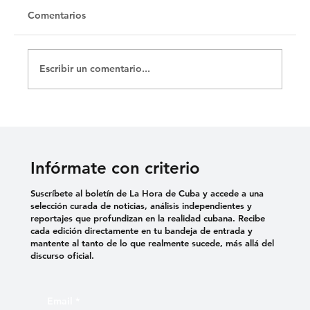
Comentarios
Escribir un comentario...
Cementerio Israelita de Camagüey,
testimonio de un pueblo disperso por el
mundo
Infórmate con criterio
Suscríbete al boletín de La Hora de Cuba y accede a una
selección curada de noticias, análisis independientes y
reportajes que profundizan en la realidad cubana. Recibe
cada edición directamente en tu bandeja de entrada y
mantente al tanto de lo que realmente sucede, más allá del
discurso oficial.
Email
*