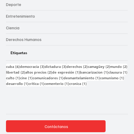
Deporte
Entretenimiento
Ciencia
Derechos Humanos
Etiquetas
6 entradas
3 entradas
3 entradas
2 entradas
2 entradas
2 e
cuba
(6)
democracia
(3)
dictadura
(3)
derechos
(2)
camagüey
(2)
mundo
(2)
2 entradas
2 entradas
1 entrada
1 entrada
1 e
libertad
(2)
altos precios
(2)
de expresión
(1)
bancarizacion
(1)
clausura
(1)
1 entrada
1 entrada
1 entrada
1 entrada
1 ent
culto
(1)
cine
(1)
comunicadores
(1)
desmantelamiento
(1)
comunismo
(1)
1 entrada
1 entrada
1 entrada
1 entrada
desarrollo
(1)
critica
(1)
cementerio
(1)
cronica
(1)
Contáctanos