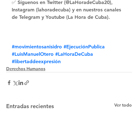
✅ Síguenos en Twitter (@LaHoradeCuba20), 
Instagram (lahoradecuba) y en nuestros canales 
de Telegram y Youtube (La Hora de Cuba).
#movimientosanisidro
#EjecuciónPublica
#LuisManuelOtero
#LaHoraDeCuba
#libertaddeexpresión
Derechos Humanos
Ver todo
Entradas recientes