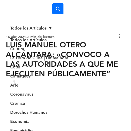
Subscríbete
Todos los Artículos
16 abr 2021
2 min de lectura
Todos los Artículos
LUIS MANUEL OTERO
Cultura
ALCÁNTARA: «CONVOCO A
La Hora de Cuba | Última hora
LAS AUTORIDADES A QUE ME
Cuba
EJECUTEN PÚBLICAMENTE”
Camagüey
Arte
Coronavirus
Crónica
Derechos Humanos
Economía
Feminicidio