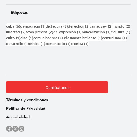
Etiquetas
6 entradas
3 entradas
3 entradas
2 entradas
2 entradas
2 e
cuba
(6)
democracia
(3)
dictadura
(3)
derechos
(2)
camagüey
(2)
mundo
(2)
2 entradas
2 entradas
1 entrada
1 entrada
1 e
libertad
(2)
altos precios
(2)
de expresión
(1)
bancarizacion
(1)
clausura
(1)
1 entrada
1 entrada
1 entrada
1 entrada
1 ent
culto
(1)
cine
(1)
comunicadores
(1)
desmantelamiento
(1)
comunismo
(1)
1 entrada
1 entrada
1 entrada
1 entrada
desarrollo
(1)
critica
(1)
cementerio
(1)
cronica
(1)
Contáctanos
Términos y condiciones
Política de Privacidad
Accesibilidad