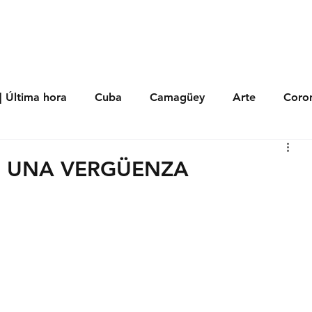
s
Política
Negocios
Tecnología
Salud
Deporte
Entrete
| Última hora
Cuba
Camagüey
Arte
Coron
Fotoseries
Galería
Historia
Nacionales
Me
N UNA VERGÜENZA
 Políticos
Religión
Reportaje
Tecnología