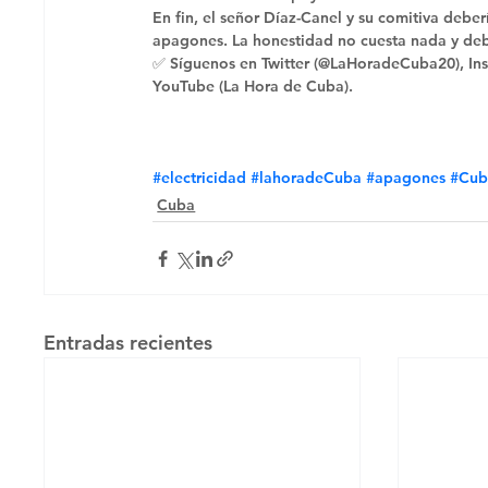
En fin, el señor Díaz-Canel y su comitiva deber
apagones. La honestidad no cuesta nada y debe
✅ Síguenos en Twitter (@LaHoradeCuba20), Ins
YouTube (La Hora de Cuba).
#electricidad
#lahoradeCuba
#apagones
#Cub
Cuba
Entradas recientes