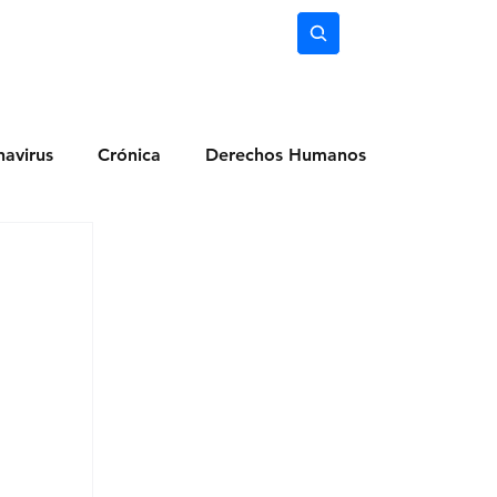
nimiento
Ciencia
Subscríbete
avirus
Crónica
Derechos Humanos
dio Ambiente
Noticias
Ocio y Lugares
Salud
Actualidad