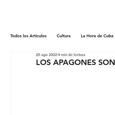
Derechos Humano
Todos los Artículos
Cultura
La Hora de Cuba 
25 ago 2022
4 min de lectura
Economía
Feminicidio
Entrevistas
LOS APAGONES SO
Opinión
Periodismo
Política
Presos