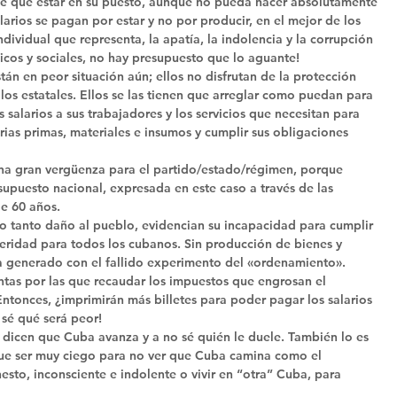
iene que estar en su puesto, aunque no pueda hacer absolutamente 
arios se pagan por estar y no por producir, en el mejor de los 
ividual que representa, la apatía, la indolencia y la corrupción 
cos y sociales, no hay presupuesto que lo aguante! 
án en peor situación aún; ellos no disfrutan de la protección 
los estatales. Ellos se las tienen que arreglar como puedan para 
 salarios a sus trabajadores y los servicios que necesitan para 
ias primas, materiales e insumos y cumplir sus obligaciones 
na gran vergüenza para el partido/estado/régimen, porque 
upuesto nacional, expresada en este caso a través de las 
e 60 años. 
do tanto daño al pueblo, evidencian su incapacidad para cumplir 
eridad para todos los cubanos. Sin producción de bienes y 
bía generado con el fallido experimento del «ordenamiento». 
ntas por las que recaudar los impuestos que engrosan el 
Entonces, ¿imprimirán más billetes para poder pagar los salarios 
sé qué será peor! 
dicen que Cuba avanza y a no sé quién le duele. También lo es 
que ser muy ciego para no ver que Cuba camina como el 
esto, inconsciente e indolente o vivir en “otra” Cuba, para 