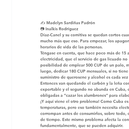
✍️ Madelyn Sardiñas Padrón
📷 Inalkis Rodríguez 
Díaz-Canel y su comitiva se quedan cortos cu
mucho más que eso. Para empezar, los apagones
horarios de vida de las personas. 
Téngase en cuenta, que hace poco más de 15 a
electricidad, que el servicio de gas licuado no
posibilidad de emplear 500 CUP de un palo, m
luego, dedicar 180 CUP mensuales, si no tiene
suministro de querosene y alcohol es cada vez
Entonces van quedando el carbón y la leña co
exportable y el segundo no abunda en Cuba, e
obligadas a “cazar los alumbrones” para elabo
¡Y aquí viene el otro problema! Como Cuba es 
temperaturas, pero eso también necesita elect
corrompan antes de consumirlos, sobre todo, 
de tiempo. Este mismo problema afecta la cons
fundamentalmente, que se pueden adquirir. 