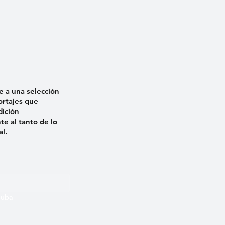
e a una selección
ortajes que
dición
e al tanto de lo
al.
 Cuba