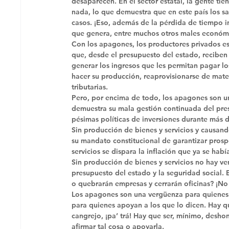
desaparecen. En el sector estatal, la gente t
nada, lo que demuestra que en este país los sal
casos. ¡Eso, además de la pérdida de tiempo ind
que genera, entre muchos otros males económi
Con los apagones, los productores privados est
que, desde el presupuesto del estado, reciben 
generar los ingresos que les permitan pagar los
hacer su producción, reaprovisionarse de mater
tributarias. 
Pero, por encima de todo, los apagones son u
demuestra su mala gestión continuada del pres
pésimas políticas de inversiones durante más d
Sin producción de bienes y servicios y causan
su mandato constitucional de garantizar prosp
servicios se dispara la inflación que ya se ha
Sin producción de bienes y servicios no hay ve
presupuesto del estado y la seguridad social. 
o quebrarán empresas y cerrarán oficinas? ¡No 
Los apagones son una vergüenza para quienes 
para quienes apoyan a los que lo dicen. Hay 
cangrejo, ¡pa’ trá! Hay que ser, mínimo, deshon
afirmar tal cosa o apoyarla. 