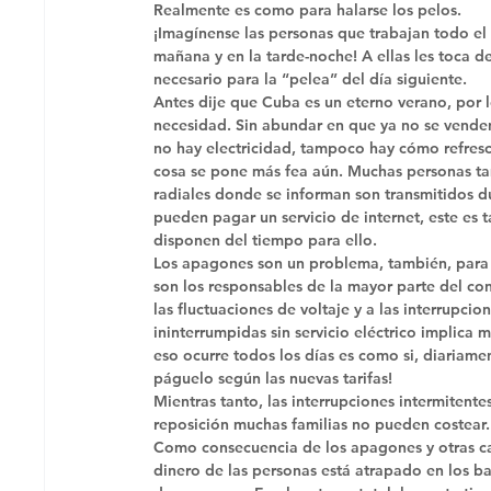
Realmente es como para halarse los pelos.
¡Imagínense las personas que trabajan todo el d
mañana y en la tarde-noche! A ellas les toca d
necesario para la “pelea” del día siguiente. 
Antes dije que Cuba es un eterno verano, por 
necesidad. Sin abundar en que ya no se venden 
no hay electricidad, tampoco hay cómo refresca
cosa se pone más fea aún. Muchas personas ta
radiales donde se informan son transmitidos du
pueden pagar un servicio de internet, este es
disponen del tiempo para ello. 
Los apagones son un problema, también, para l
son los responsables de la mayor parte del con
las fluctuaciones de voltaje y a las interrupcio
ininterrumpidas sin servicio eléctrico implica
eso ocurre todos los días es como si, diariame
páguelo según las nuevas tarifas! 
Mientras tanto, las interrupciones intermitent
reposición muchas familias no pueden costear.
Como consecuencia de los apagones y otras cau
dinero de las personas está atrapado en los ba