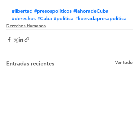
#libertad
#presospoliticos
#lahoradeCuba
#derechos
#Cuba
#politica
#liberadapresapolitica
Derechos Humanos
Ver todo
Entradas recientes