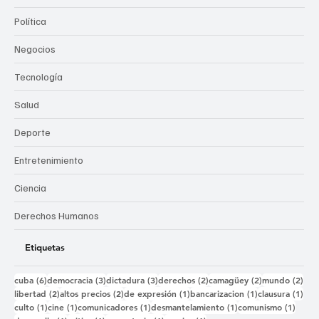
Política
Negocios
Tecnología
Salud
Deporte
Entretenimiento
Ciencia
Derechos Humanos
Etiquetas
6 entradas
3 entradas
3 entradas
2 entradas
2 entradas
2 e
cuba
(6)
democracia
(3)
dictadura
(3)
derechos
(2)
camagüey
(2)
mundo
(2)
2 entradas
2 entradas
1 entrada
1 entrada
1 e
libertad
(2)
altos precios
(2)
de expresión
(1)
bancarizacion
(1)
clausura
(1)
1 entrada
1 entrada
1 entrada
1 entrada
1 ent
culto
(1)
cine
(1)
comunicadores
(1)
desmantelamiento
(1)
comunismo
(1)