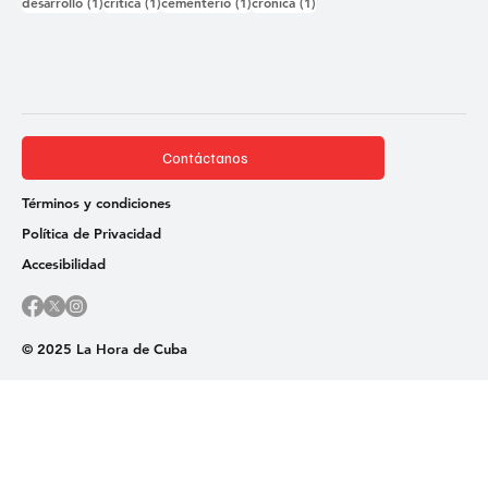
1 entrada
1 entrada
1 entrada
1 entrada
desarrollo
(1)
critica
(1)
cementerio
(1)
cronica
(1)
Contáctanos
Términos y condiciones
Política de Privacidad
Accesibilidad
© 2025 La Hora de Cuba