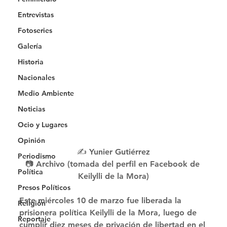
Entrevistas
Fotoseries
Galería
Historia
Nacionales
Medio Ambiente
Noticias
Ocio y Lugares
Opinión
✍️ Yunier Gutiérrez
Periodismo
📷 Archivo (tomada del perfil en Facebook de 
Política
Keilylli de la Mora)
Presos Políticos
Este miércoles 10 de marzo fue liberada la 
Religión
prisionera política Keilylli de la Mora, luego de 
Reportaje
cumplir diez meses de privación de libertad en el 