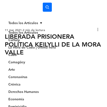
Subscríbete
Todos los Artículos
11 mar 2021
2 min de lectura
Todos los Artículos
LIBERADA PRISIONERA
Cultura
POLÍTICA KEILYLLI DE LA MORA
La Hora de Cuba | Última hora
VALLE
Cuba
Camagüey
Arte
Coronavirus
Crónica
Derechos Humanos
Economía
Feminicidio