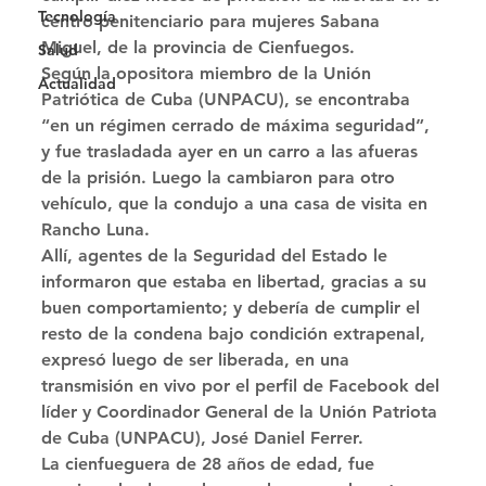
Tecnología
centro penitenciario para mujeres Sabana 
Miguel, de la provincia de Cienfuegos. 
Salud
Según la opositora miembro de la Unión 
Actualidad
Patriótica de Cuba (UNPACU), se encontraba 
“en un régimen cerrado de máxima seguridad”, 
y fue trasladada ayer en un carro a las afueras 
de la prisión. Luego la cambiaron para otro 
vehículo, que la condujo a una casa de visita en 
Rancho Luna. 
Allí, agentes de la Seguridad del Estado le 
informaron que estaba en libertad, gracias a su 
buen comportamiento; y debería de cumplir el 
resto de la condena bajo condición extrapenal, 
expresó luego de ser liberada, en una 
transmisión en vivo por el perfil de Facebook del 
líder y Coordinador General de la Unión Patriota 
de Cuba (UNPACU), José Daniel Ferrer. 
La cienfueguera de 28 años de edad, fue 