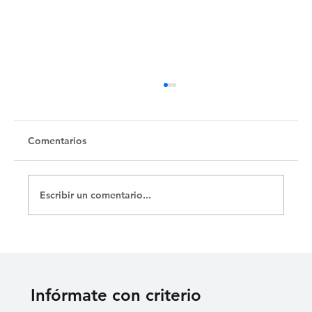
Comentarios
Escribir un comentario...
«SEIS LARGOS MESES QUE MI NIÑO
ESTÁ PRESO»: MADRE DE ERNESTO
MEDINA RECLAMA JUSTICIA
Infórmate con criterio