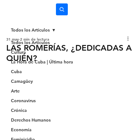
Subscríbete
Todos los Artículos
31 may
2 min de lectura
Todos los Artículos
LAS ROMERÍAS, ¿DEDICADAS A
Cultura
QUIÉN?
La Hora de Cuba | Última hora
Cuba
Camagüey
Arte
Coronavirus
Crónica
Derechos Humanos
Economía
Feminicidio