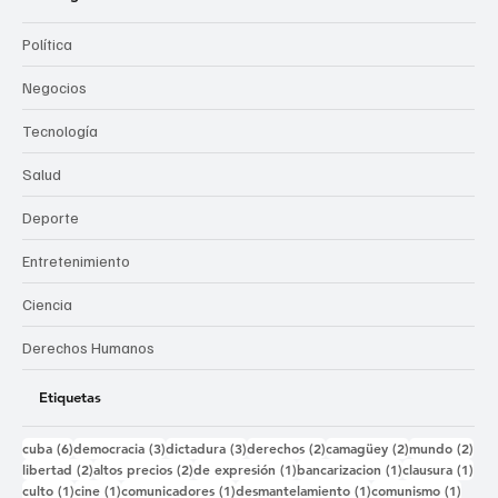
Política
Negocios
Tecnología
Salud
Deporte
Entretenimiento
Ciencia
Derechos Humanos
Etiquetas
6 entradas
3 entradas
3 entradas
2 entradas
2 entradas
2 e
cuba
(6)
democracia
(3)
dictadura
(3)
derechos
(2)
camagüey
(2)
mundo
(2)
2 entradas
2 entradas
1 entrada
1 entrada
1 e
libertad
(2)
altos precios
(2)
de expresión
(1)
bancarizacion
(1)
clausura
(1)
1 entrada
1 entrada
1 entrada
1 entrada
1 ent
culto
(1)
cine
(1)
comunicadores
(1)
desmantelamiento
(1)
comunismo
(1)