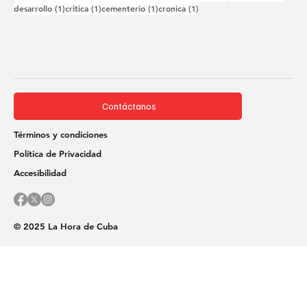
1 entrada
1 entrada
1 entrada
1 entrada
desarrollo
(1)
critica
(1)
cementerio
(1)
cronica
(1)
Contáctanos
Términos y condiciones
Política de Privacidad
Accesibilidad
© 2025 La Hora de Cuba