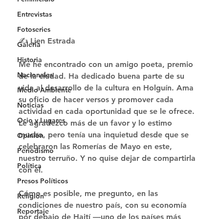
Entrevistas
Fotoseries
✍️ Lien Estrada 
Galería
Historia
Me he encontrado con un amigo poeta, premio 
Nacionales
de la ciudad. Ha dedicado buena parte de su 
vida al desarrollo de la cultura en Holguín. Ama 
Medio Ambiente
su oficio de hacer versos y promover cada 
Noticias
actividad en cada oportunidad que se le ofrece. 
Ocio y Lugares
Le agradezco más de un favor y lo estimo 
mucho, pero tenía una inquietud desde que se 
Opinión
celebraron las Romerías de Mayo en este, 
Periodismo
nuestro terruño. Y no quise dejar de compartirla 
Política
con él. 
Presos Políticos
Cómo es posible, me pregunto, en las 
Religión
condiciones de nuestro país, con su economía 
Reportaje
por debajo de Haití —uno de los países más 