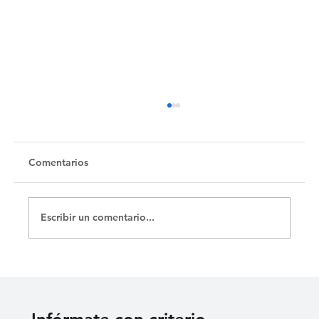
Comentarios
Escribir un comentario...
Cementerio Israelita de Camagüey,
testimonio de un pueblo disperso por el
mundo