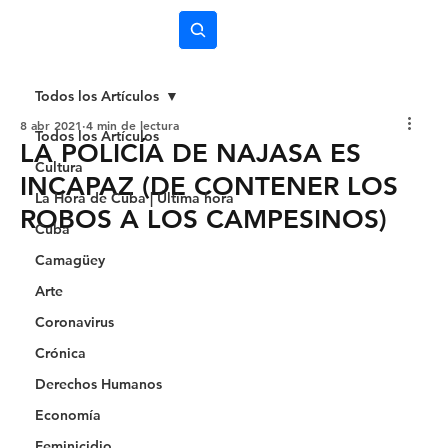
Subscríbete
Todos los Artículos
8 abr 2021
4 min de lectura
Todos los Artículos
LA POLICÍA DE NAJASA ES
Cultura
INCAPAZ (DE CONTENER LOS
La Hora de Cuba | Última hora
ROBOS A LOS CAMPESINOS)
Cuba
Camagüey
Arte
Coronavirus
Crónica
Derechos Humanos
Economía
Feminicidio