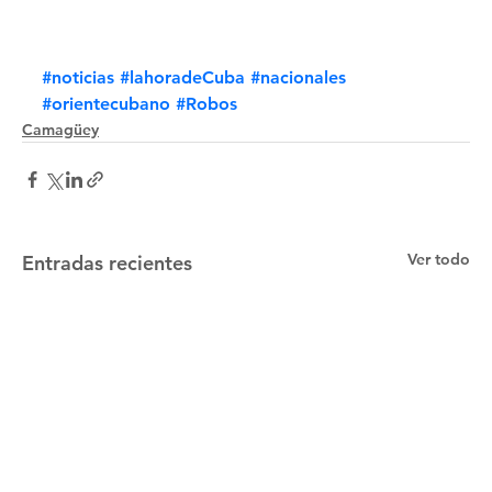
#noticias
#lahoradeCuba
#nacionales
#orientecubano
#Robos
Camagüey
Ver todo
Entradas recientes