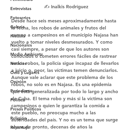
✍️ Inalkis Rodríguez
Entrevistas
Fotoseries
Desde hace seis meses aproximadamente hasta 
Galería
la fecha, los robos de animales y frutos del 
campo a campesinos en el municipio Najasa han 
Historia
vuelto a tomar niveles desmesurados. Y como 
Nacionales
casi siempre, a pesar de que los autores son 
Medio Ambiente
conocidos o cometen errores fáciles de rastrear 
en los robos, la policía sigue incapaz de llevarlos 
Noticias
a juicio o, peor, las víctimas temen denunciarlos. 
Ocio y Lugares
Aunque vale aclarar que este problema de los 
Opinión
robos, no solo es en Najasa. Es una epidemia 
Periodismo
que está generalizada por todo lo largo y ancho 
de Cuba. El tema robo y más si la víctima son 
Política
campesinos o quien le garantiza la comida a 
Presos Políticos
este pueblo, no preocupa mucho a las 
Religión
autoridades del país. Y no es un tema que surge 
ahora de pronto, decenas de años la 
Reportaje