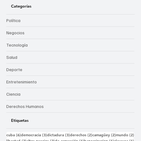
Categorías
Política
Negocios
Tecnología
Salud
Deporte
Entretenimiento
Ciencia
Derechos Humanos
Etiquetas
6 entradas
3 entradas
3 entradas
2 entradas
2 entradas
2 e
cuba
(6)
democracia
(3)
dictadura
(3)
derechos
(2)
camagüey
(2)
mundo
(2)
2 entradas
2 entradas
1 entrada
1 entrada
1 e
libertad
(2)
altos precios
(2)
de expresión
(1)
bancarizacion
(1)
clausura
(1)