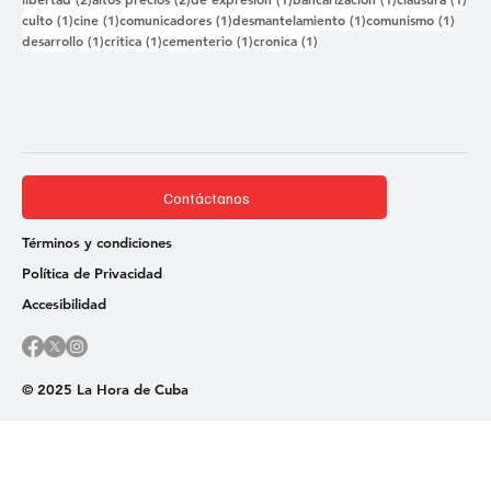
1 entrada
1 entrada
1 entrada
1 entrada
1 ent
culto
(1)
cine
(1)
comunicadores
(1)
desmantelamiento
(1)
comunismo
(1)
1 entrada
1 entrada
1 entrada
1 entrada
desarrollo
(1)
critica
(1)
cementerio
(1)
cronica
(1)
Contáctanos
Términos y condiciones
Política de Privacidad
Accesibilidad
© 2025 La Hora de Cuba