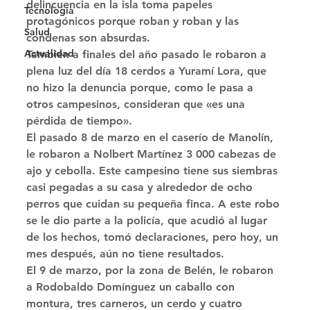
delincuencia en la isla toma papeles 
Tecnología
protagónicos porque roban y roban y las 
Salud
condenas son absurdas. 
Actualidad
También a finales del año pasado le robaron a 
plena luz del día 18 cerdos a Yuramí Lora, que 
no hizo la denuncia porque, como le pasa a 
otros campesinos, consideran que «es una 
pérdida de tiempo». 
El pasado 8 de marzo en el caserío de Manolín, 
le robaron a Nolbert Martínez 3 000 cabezas de 
ajo y cebolla. Este campesino tiene sus siembras 
casi pegadas a su casa y alrededor de ocho 
perros que cuidan su pequeña finca. A este robo 
se le dio parte a la policía, que acudió al lugar 
de los hechos, tomó declaraciones, pero hoy, un 
mes después, aún no tiene resultados. 
El 9 de marzo, por la zona de Belén, le robaron 
a Rodobaldo Domínguez un caballo con 
montura, tres carneros, un cerdo y cuatro 