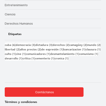
Entretenimiento
Ciencia
Derechos Humanos
Etiquetas
6 entradas
3 entradas
3 entradas
2 entradas
2 entradas
2 e
cuba
(6)
democracia
(3)
dictadura
(3)
derechos
(2)
camagüey
(2)
mundo
(2)
2 entradas
2 entradas
1 entrada
1 entrada
1 e
libertad
(2)
altos precios
(2)
de expresión
(1)
bancarizacion
(1)
clausura
(1)
1 entrada
1 entrada
1 entrada
1 entrada
1 ent
culto
(1)
cine
(1)
comunicadores
(1)
desmantelamiento
(1)
comunismo
(1)
1 entrada
1 entrada
1 entrada
1 entrada
desarrollo
(1)
critica
(1)
cementerio
(1)
cronica
(1)
Contáctanos
Términos y condiciones