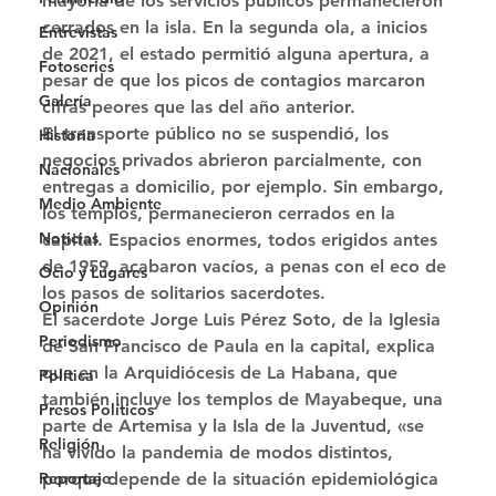
mayoría de los servicios públicos permanecieron 
cerrados en la isla. En la segunda ola, a inicios 
Entrevistas
de 2021, el estado permitió alguna apertura, a 
Fotoseries
pesar de que los picos de contagios marcaron 
Galería
cifras peores que las del año anterior. 
El transporte público no se suspendió, los 
Historia
negocios privados abrieron parcialmente, con 
Nacionales
entregas a domicilio, por ejemplo. Sin embargo, 
Medio Ambiente
los templos, permanecieron cerrados en la 
Noticias
capital. Espacios enormes, todos erigidos antes 
de 1959, acabaron vacíos, a penas con el eco de 
Ocio y Lugares
los pasos de solitarios sacerdotes. 
Opinión
El sacerdote Jorge Luis Pérez Soto, de la Iglesia 
Periodismo
de San Francisco de Paula en la capital, explica 
que en la Arquidiócesis de La Habana, que 
Política
también incluye los templos de Mayabeque, una 
Presos Políticos
parte de Artemisa y la Isla de la Juventud, «se 
Religión
ha vivido la pandemia de modos distintos, 
Reportaje
porque depende de la situación epidemiológica 