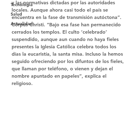
y las normativas dictadas por las autoridades 
Tecnología
locales. Aunque ahora casi todo el país se 
Salud
encuentra en la fase de transmisión autóctona”. 
Actualidad
Corpus Christi. “Bajo esa fase han permanecido 
cerrados los templos. El culto ‘celebrado’ 
suspendido, aunque aun cuando no haya fieles 
presentes la Iglesia Católica celebra todos los 
días la eucaristía, la santa misa. Incluso la hemos 
seguido ofreciendo por los difuntos de los fieles, 
que llaman por teléfono, o vienen y dejan el 
nombre apuntado en papeles”, explica el 
religioso. 