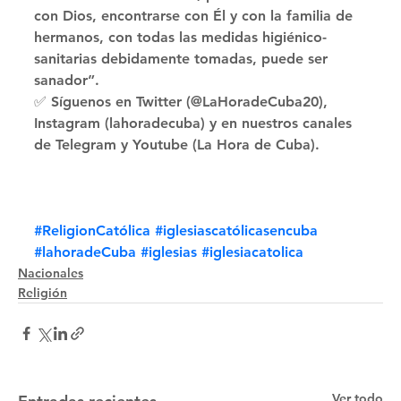
con Dios, encontrarse con Él y con la familia de 
hermanos, con todas las medidas higiénico-
sanitarias debidamente tomadas, puede ser 
sanador”. 
✅ Síguenos en Twitter (@LaHoradeCuba20), 
Instagram (lahoradecuba) y en nuestros canales 
de Telegram y Youtube (La Hora de Cuba).
#ReligionCatólica
#iglesiascatólicasencuba
#lahoradeCuba
#iglesias
#iglesiacatolica
Nacionales
Religión
Ver todo