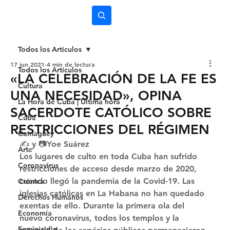
Subscríbete
Todos los Artículos
17 jun 2021
4 min de lectura
Todos los Artículos
«LA CELEBRACIÓN DE LA FE ES
Cultura
UNA NECESIDAD», OPINA
La Hora de Cuba | Última hora
SACERDOTE CATÓLICO SOBRE
Cuba
RESTRICCIONES DEL RÉGIMEN
Camagüey
✍️ y 📷Yoe Suárez 
Arte
Los lugares de culto en toda Cuba han sufrido 
Coronavirus
restricciones de acceso desde marzo de 2020, 
cuando llegó la pandemia de la Covid-19. Las 
Crónica
iglesias católicas en La Habana no han quedado 
Derechos Humanos
exentas de ello. Durante la primera ola del 
Economía
nuevo coronavirus, todos los templos y la 
Feminicidio