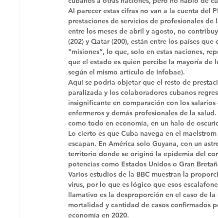
cubanos a otras naciones, pero no habló de cu
Al parecer estas cifras no van a la cuenta del 
prestaciones de servicios de profesionales de 
entre los meses de abril y agosto, no contribu
(202) y Qatar (200), están entre los países que
“misiones”, lo que, solo en estas naciones, re
que el estado es quien percibe la mayoría de l
según el mismo artículo de Infobae). 
Aquí se podría objetar que el resto de prestaci
paralizada y los colaboradores cubanos regres
insignificante en comparación con los salarios
enfermeros y demás profesionales de la salud.
como todo en economía, en un halo de oscurida
Lo cierto es que Cuba navega en el maelstrom 
escapan. En América solo Guyana, con un astro
territorio donde se originó la epidemia del co
potencias como Estados Unidos o Gran Bretañ
Varios estudios de la BBC muestran la proporci
virus, por lo que es lógico que esos escalafones
llamativo es la desproporción en el caso de la
mortalidad y cantidad de casos confirmados po
economía en 2020. 