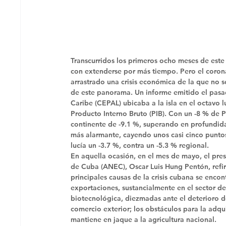
Transcurridos los primeros ocho meses de est
con extenderse por más tiempo. Pero el corona
arrastrado una crisis económica de la que no s
de este panorama. Un informe emitido el pasad
Caribe (CEPAL) ubicaba a la isla en el octavo l
Producto Interno Bruto (PIB). Con un -8 % de P
continente de -9.1 %, superando en profundidad 
más alarmante, cayendo unos casi cinco puntos
lucía un -3.7 %, contra un -5.3 % regional. 
En aquella ocasión, en el mes de mayo, el pre
de Cuba (ANEC), Oscar Luis Hung Pentón, refiri
principales causas de la crisis cubana se encon
exportaciones, sustancialmente en el sector del 
biotecnológica, diezmadas ante el deterioro d
comercio exterior; los obstáculos para la adqu
mantiene en jaque a la agricultura nacional. 