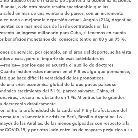
ánto traduce esto en materia de aportes a la economía nacional. 
PIB anual, o de otro modo resulta cuestionable que las 
la salud en más de una veintena de países, con un incremento 
ya en nada a mejorar la depresión actual. Angola (214), Argentina 
 cuentan con más médicos de la isla contratados en las 
presenta un ingreso millonario para Cuba, si tenemos en cuenta 
os beneficios monetarios del consorcio (entre un 80 y un 95 %, 
ones de servicio, por ejemplo, en el área del deporte, se ha vista 
ados a casa, pero el importe de esas actividades es 
 —reales— por los que se acuerda el auxilio de doctores, 
 Cuánto inciden estos números en el PIB es algo que permanece, 
d que hace difícil la veracidad de los pronósticos. 
de una crisis económica global de la que pocos países se 
nómico crecimiento del 51 %, parece salvarse. China, el 
ronavirus, crecerá no obstante un 1 %. Mientras tanto grandes 
a decrecerán drásticamente. 
ón entre la profundidad de la caída del PIB y la afectación del 
 resalten la lamentable crisis en Perú, Brasil o Argentina. Lo 
 mayor de las Antillas, de las menos golpeadas con respecto a la 
r COVID-19, y por otro lado entre las de mayores perjuicios a su 