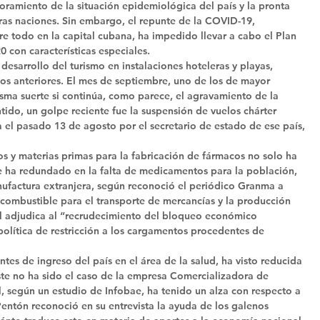
joramiento de la situación epidemiológica del país y la pronta 
tras naciones. Sin embargo, el repunte de la COVID-19, 
re todo en la capital cubana, ha impedido llevar a cabo el Plan 
con características especiales. 
 desarrollo del turismo en instalaciones hoteleras y playas, 
años anteriores. El mes de septiembre, uno de los de mayor 
misma suerte si continúa, como parece, el agravamiento de la 
tido, un golpe reciente fue la suspensión de vuelos chárter 
el pasado 13 de agosto por el secretario de estado de ese país, 
s y materias primas para la fabricación de fármacos no solo ha 
que ha redundado en la falta de medicamentos para la población, 
nufactura extranjera, según reconoció el periódico Granma a 
e combustible para el transporte de mercancías y la producción 
al adjudica al “recrudecimiento del bloqueo económico 
política de restricción a los cargamentos procedentes de 
tes de ingreso del país en el área de la salud, ha visto reducida 
te no ha sido el caso de la empresa Comercializadora de 
, según un estudio de Infobae, ha tenido un alza con respecto a 
entón reconoció en su entrevista la ayuda de los galenos 