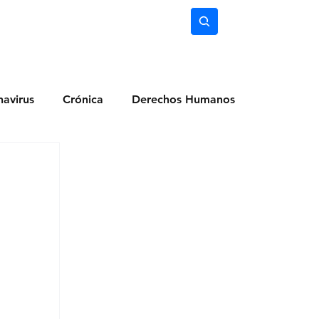
nimiento
Ciencia
Subscríbete
avirus
Crónica
Derechos Humanos
dio Ambiente
Noticias
Ocio y Lugares
Salud
Actualidad