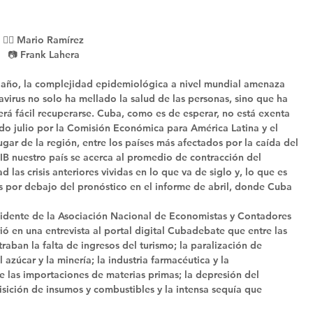
✍🏻 Mario Ramírez
📷 Frank Lahera
e año, la complejidad epidemiológica a nivel mundial amenaza 
virus no solo ha mellado la salud de las personas, sino que ha 
erá fácil recuperarse. Cuba, como es de esperar, no está exenta 
o julio por la Comisión Económica para América Latina y el 
ugar de la región, entre los países más afectados por la caída del 
IB nuestro país se acerca al promedio de contracción del 
las crisis anteriores vividas en lo que va de siglo y, lo que es 
 por debajo del pronóstico en el informe de abril, donde Cuba 
sidente de la Asociación Nacional de Economistas y Contadores 
ó en una entrevista al portal digital Cubadebate que entre las 
traban la falta de ingresos del turismo; la paralización de 
azúcar y la minería; la industria farmacéutica y la 
e las importaciones de materias primas; la depresión del 
isición de insumos y combustibles y la intensa sequía que 