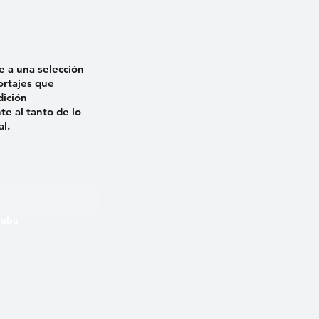
e a una selección
ortajes que
dición
e al tanto de lo
al.
 Cuba