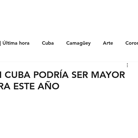
s
Política
Negocios
Tecnología
Salud
Deporte
Entrete
| Última hora
Cuba
Camagüey
Arte
Coron
Fotoseries
Galería
Historia
Nacionales
Me
EN CUBA PODRÍA SER MAYOR
RA ESTE AÑO
 Políticos
Religión
Reportaje
Tecnología