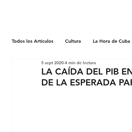
Derechos Humano
Todos los Artículos
Cultura
La Hora de Cuba 
5 sept 2020
4 min de lectura
Economía
Feminicidio
Entrevistas
LA CAÍDA DEL PIB 
DE LA ESPERADA PA
Opinión
Periodismo
Política
Presos