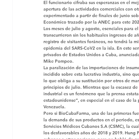
El funcionario cifraba sus esperanzas en el me
apertura de las actividades comerciales con o
experimentado a partir de finales de junio sob
Económico trazado por la ANEC para este 2020 
Los meses de julio y agosto, esenciales para el
transcurrieron sin los habituales ingresos de 
registro de visitantes foráneos, no tendrá la 
epidemia del SARS-CoV2 en la isla. En este sen
privados de Estados Unidos a Cuba, anunciada 
Mike Pompeo. 
La paralización de las importaciones de insumo
incidido sobre esta lucrativa industria, sino 
lo que obliga a su sustitución por otros de ma
principios de julio. Mientras que la escasez d
industrial es un fenómeno que la prensa estat
estadounidense”, en especial en el caso de la 
Venezuela. 
Pero si BioCubaFarma, una de las primeras fuen
la demanda de sus productos en el periodo, es
Servicios Médicos Cubanos S.A (CSMC), la cual
los desfavorables años de 2018 y 2019. Hung P