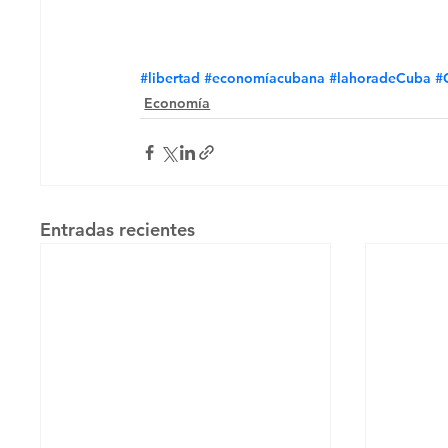
#libertad
#economíacubana
#lahoradeCuba
#
Economía
Entradas recientes