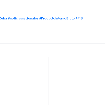
Cuba
#noticiasnacionales
#ProductoInternoBruto
#PIB