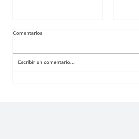
Comentarios
Todo p
Escribir un comentario...
La bancarización en Cuba,
¿fracaso anticipado?