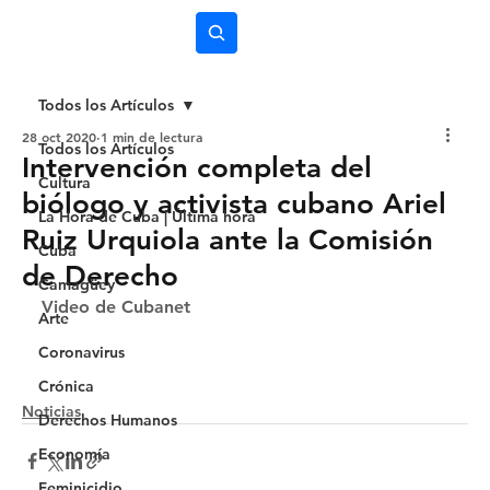
Subscríbete
Todos los Artículos
28 oct 2020
1 min de lectura
Todos los Artículos
Intervención completa del
Cultura
biólogo y activista cubano Ariel
La Hora de Cuba | Última hora
Ruiz Urquiola ante la Comisión
Cuba
de Derecho
Camagüey
Video de Cubanet
Arte
Coronavirus
Crónica
Noticias
Derechos Humanos
Economía
Feminicidio