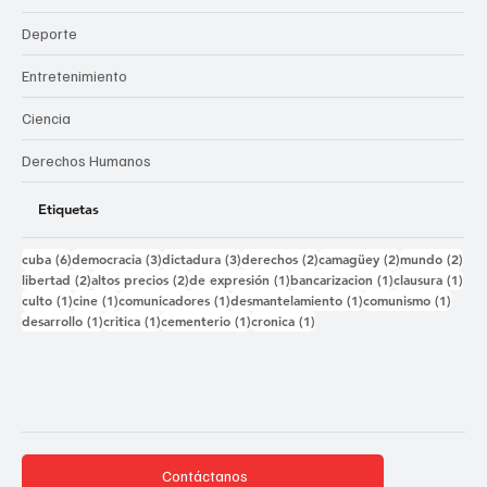
Deporte
Entretenimiento
Ciencia
Derechos Humanos
Etiquetas
6 entradas
3 entradas
3 entradas
2 entradas
2 entradas
2 e
cuba
(6)
democracia
(3)
dictadura
(3)
derechos
(2)
camagüey
(2)
mundo
(2)
2 entradas
2 entradas
1 entrada
1 entrada
1 e
libertad
(2)
altos precios
(2)
de expresión
(1)
bancarizacion
(1)
clausura
(1)
1 entrada
1 entrada
1 entrada
1 entrada
1 ent
culto
(1)
cine
(1)
comunicadores
(1)
desmantelamiento
(1)
comunismo
(1)
1 entrada
1 entrada
1 entrada
1 entrada
desarrollo
(1)
critica
(1)
cementerio
(1)
cronica
(1)
Contáctanos